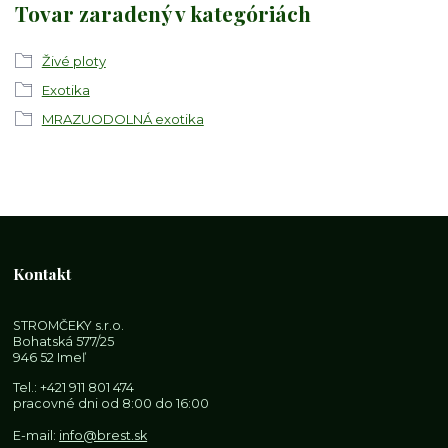
Tovar zaradený v kategóriách
Živé ploty
Exotika
MRAZUODOLNÁ exotika
Kontakt
STROMČEKY s.r.o.
Bohatská 577/25
946 52 Imeľ
Tel.:
+421 911 801 474
pracovné dni od 8:00 do 16:00
E-mail:
info@brest.sk