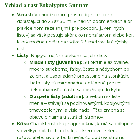
Vzhľad a rast Eukalyptus Gunnov
Vzrast:
V prirodzenom prostredí je to strom
dorastajúci do 25 až 30 m. V našich podmienkach a pri
pravidelnom reze (najmä pre podporu juvenilných
listov) sa však pestuje skôr ako menší strom alebo ker,
ktorý možno udržať na výške 2-5 metrov. Má rýchly
rast.
Listy:
Najvýraznejším prvkom sú jeho listy.
Mladé listy (juvenilné):
Sú okrúhle až oválne,
modro-striebornej farby, často s nádychom do
zelena, a usporiadané protistojne na stonkách.
Tieto listy sú mimoriadne obľúbené pre ich
dekoratívnosť a často sa používajú do kytíc.
Dospelé listy (adultné):
S vekom sa listy
menia – stávajú sa podlhovastými, kopijovitými,
tmavozelenými a visia nadol. Táto zmena sa
objavuje najmä u starších stromov.
Kôra:
Charakteristická je aj jeho kôra, ktorá sa odlupuje
vo veľkých plátoch, odhaľujúc krémovú, zelenú,
ružovú alebo sivú farbu kmeňa, čo dodáva stromu