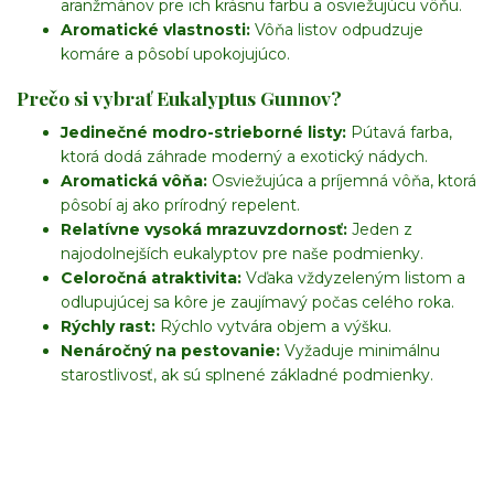
aranžmánov pre ich krásnu farbu a osviežujúcu vôňu.
Aromatické vlastnosti:
Vôňa listov odpudzuje
komáre a pôsobí upokojujúco.
Prečo si vybrať Eukalyptus Gunnov?
Jedinečné modro-strieborné listy:
Pútavá farba,
ktorá dodá záhrade moderný a exotický nádych.
Aromatická vôňa:
Osviežujúca a príjemná vôňa, ktorá
pôsobí aj ako prírodný repelent.
Relatívne vysoká mrazuvzdornosť:
Jeden z
najodolnejších eukalyptov pre naše podmienky.
Celoročná atraktivita:
Vďaka vždyzeleným listom a
odlupujúcej sa kôre je zaujímavý počas celého roka.
Rýchly rast:
Rýchlo vytvára objem a výšku.
Nenáročný na pestovanie:
Vyžaduje minimálnu
starostlivosť, ak sú splnené základné podmienky.