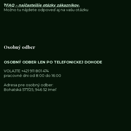
❓
FAQ – najčastejšie otázky zákazníkov
.
Možno tu nájdete odpoveď aj na vašu otázku
Osobný odber
OSOBNÝ ODBER LEN PO TELEFONICKEJ DOHODE
VOLAJTE
+421 911 801 474
pracovné dni od 8:00 do 16:00
Adresa pre osobný odber:
Bohatská 577/25, 946 52 Imeľ