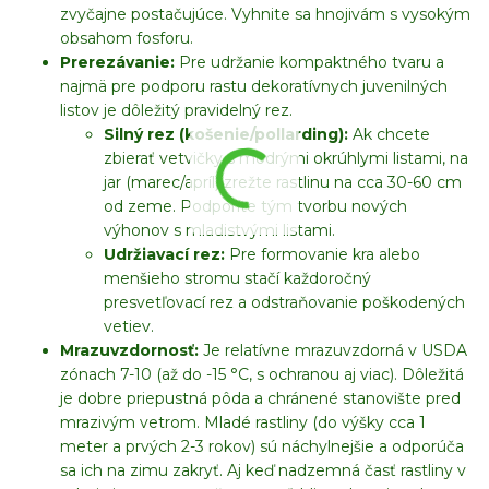
zvyčajne postačujúce. Vyhnite sa hnojivám s vysokým
obsahom fosforu.
Prerezávanie:
Pre udržanie kompaktného tvaru a
najmä pre podporu rastu dekoratívnych juvenilných
listov je dôležitý pravidelný rez.
Silný rez (košenie/pollarding):
Ak chcete
zbierať vetvičky s modrými okrúhlymi listami, na
jar (marec/apríl) zrežte rastlinu na cca 30-60 cm
od zeme. Podporíte tým tvorbu nových
výhonov s mladistvými listami.
Udržiavací rez:
Pre formovanie kra alebo
menšieho stromu stačí každoročný
presvetľovací rez a odstraňovanie poškodených
vetiev.
Mrazuvzdornosť:
Je relatívne mrazuvzdorná v USDA
zónach 7-10 (až do -15 °C, s ochranou aj viac). Dôležitá
je dobre priepustná pôda a chránené stanovište pred
mrazivým vetrom. Mladé rastliny (do výšky cca 1
meter a prvých 2-3 rokov) sú náchylnejšie a odporúča
sa ich na zimu zakryť. Aj keď nadzemná časť rastliny v