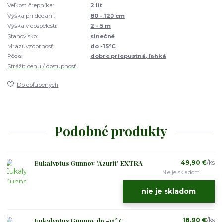
Veľkosť črepníka:
2 lit
Výška pri dodaní:
80 - 120 cm
Výška v dospelosti:
2 - 5 m
Stanovisko:
slnečné
Mrazuvzdornosť:
do -15°C
Pôda:
dobre priepustná, ľahká
Strážiť cenu / dostupnosť
Do obľúbených
Podobné produkty
Eukalyptus Gunnov 'Azurit' EXTRA
49,90 €
/
ks
Nie je skladom
nie je skladom
Eukalyptus Gunnov do -15° C
18,90 €
/
ks