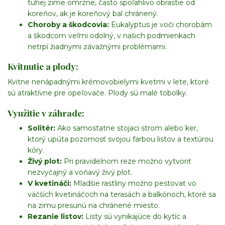
tuhej zime omrzne, často spoľahlivo obrastie od
koreňov, ak je koreňový bal chránený.
Choroby a škodcovia:
Eukalyptus je voči chorobám
a škodcom veľmi odolný, v našich podmienkach
netrpí žiadnymi závažnými problémami.
Kvitnutie a plody:
Kvitne nenápadnými krémovobielymi kvetmi v lete, ktoré
sú atraktívne pre opeľovače. Plody sú malé tobolky.
Využitie v záhrade:
Solitér:
Ako samostatne stojaci strom alebo ker,
ktorý upúta pozornosť svojou farbou listov a textúrou
kôry.
Živý plot:
Pri pravidelnom reze možno vytvoriť
nezvyčajný a voňavý živý plot.
V kvetináči:
Mladšie rastliny možno pestovať vo
väčších kvetináčoch na terasách a balkónoch, ktoré sa
na zimu presunú na chránené miesto.
Rezanie listov:
Listy sú vynikajúce do kytíc a