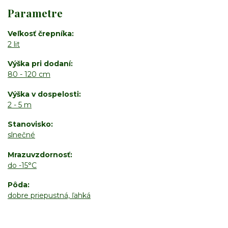
Parametre
Veľkosť črepníka
2 lit
Výška pri dodaní
80 - 120 cm
Výška v dospelosti
2 - 5 m
Stanovisko
slnečné
Mrazuvzdornosť
do -15°C
Pôda
dobre priepustná, ľahká