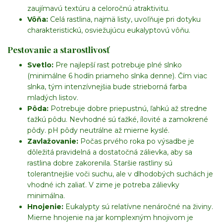
zaujímavú textúru a celoročnú atraktivitu.
Vôňa:
Celá rastlina, najmä listy, uvoľňuje pri dotyku
charakteristickú, osviežujúcu eukalyptovú vôňu.
Pestovanie a starostlivosť
Svetlo:
Pre najlepší rast potrebuje plné slnko
(minimálne 6 hodín priameho slnka denne). Čím viac
slnka, tým intenzívnejšia bude strieborná farba
mladých listov.
Pôda:
Potrebuje dobre priepustnú, ľahkú až stredne
ťažkú pôdu. Nevhodné sú ťažké, ílovité a zamokrené
pôdy. pH pôdy neutrálne až mierne kyslé.
Zavlažovanie:
Počas prvého roka po výsadbe je
dôležitá pravidelná a dostatočná zálievka, aby sa
rastlina dobre zakorenila. Staršie rastliny sú
tolerantnejšie voči suchu, ale v dlhodobých suchách je
vhodné ich zaliať. V zime je potreba zálievky
minimálna.
Hnojenie:
Eukalypty sú relatívne nenáročné na živiny.
Mierne hnojenie na jar komplexným hnojivom je