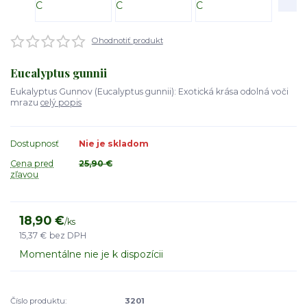
Ohodnotiť produkt
Eucalyptus gunnii
Eukalyptus Gunnov (Eucalyptus gunnii): Exotická krása odolná voči
mrazu
celý popis
Dostupnosť
Nie je skladom
Cena pred
25,90 €
zľavou
18,90 €
/
ks
15,37 €
bez DPH
Momentálne nie je k dispozícii
Číslo produktu:
3201