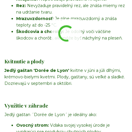
Rez:
Nevyžaduje pravidelný rez, ale znáša mierny rez
na udržanie tvaru.
Mrazuvzdornosť:
Je plne mrazuvzdorný a znáša
teploty až do -25 °C.
Škodcovia a choroby:
Je odolný voči väčšine
škodcov a chorôb, ale môže byť náchylný na pleseň.
Kvitnutie a plody
Jedlý gaštan 'Dorée de Lyon'
kvitne v júni a júli dlhými,
krémovo-bielymi kvetmi. Plody, gaštany, sú veľké a sladké.
Dozrievajú v septembri a októbri.
Využitie v záhrade
Jedlý gaštan ´Dorée de Lyon´ je ideálny ako:
Ovocný strom:
Vďaka svojej vysokej úrode je
vynikajúci pre produkciu chutných plodov.