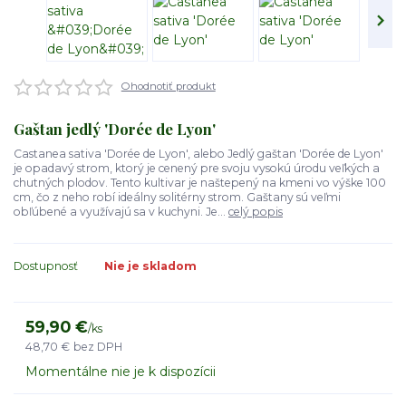
Ohodnotiť produkt
Gaštan jedlý 'Dorée de Lyon'
Castanea sativa 'Dorée de Lyon', alebo Jedlý gaštan 'Dorée de Lyon'
je opadavý strom, ktorý je cenený pre svoju vysokú úrodu veľkých a
chutných plodov. Tento kultivar je naštepený na kmeni vo výške 100
cm, čo z neho robí ideálny solitérny strom. Gaštany sú veľmi
obľúbené a využívajú sa v kuchyni. Je...
celý popis
Dostupnosť
Nie je skladom
59,90 €
/
ks
48,70 €
bez DPH
Momentálne nie je k dispozícii