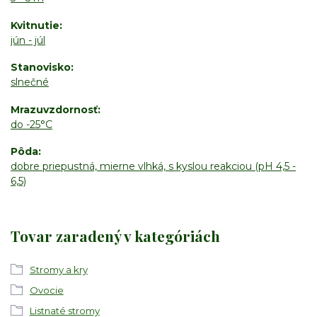
Kvitnutie
jún - júl
Stanovisko
slnečné
Mrazuvzdornosť
do -25°C
Pôda
dobre priepustná, mierne vlhká, s kyslou reakciou (pH 4,5 -
6,5)
Tovar zaradený v kategóriách
Stromy a kry
Ovocie
Listnaté stromy