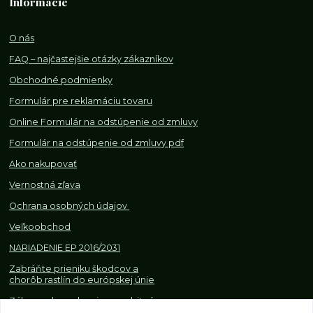
Informácie
O nás
FAQ – najčastejšie otázky zákazníkov
Obchodné podmienky
Formulár pre reklamáciu tovaru
Online Formulár na odstúpenie od zmluvy
Formulár na odstúpenie od z
mluvy pdf
Ako nakupovať
Vernostná zľava
Ochrana osobných údajov
Veľkoobchod
NARIADENIE EP 2016/2031
Zabráňte prieniku škodcov a
chorôb rastlín do európskej únie
Zákazy, obmedzenia a osobitné
požiadavky pri dovoze a