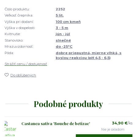
Číslo produktu:
2252
Veľkosť črepníka:
5 lit.
Výška pri dodaní:
100 cm kmeň
Výška v dospelosti:
3 - 5 m
Kvitnutie:
jún - júl
Stanovisko:
slnečné
Mrazuvzdornosť:
do -25°C
Pôda:
dobre priepustná, mierne vlhká, s
kyslou reakciou (pH 4,5 - 6,5)
Strážiť cenu / dostupnosť
Do obľúbených
Podobné produkty
Castanea sativa 'Bouche de betizac'
34,90 €
/
ks
Nie je skladom