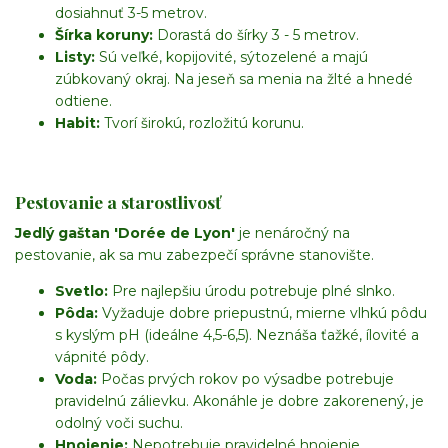
dosiahnuť 3-5 metrov.
Šírka koruny:
Dorastá do šírky 3 - 5 metrov.
Listy:
Sú veľké, kopijovité, sýtozelené a majú
zúbkovaný okraj. Na jeseň sa menia na žlté a hnedé
odtiene.
Habit:
Tvorí širokú, rozložitú korunu.
Pestovanie a starostlivosť
Jedlý gaštan 'Dorée de Lyon'
je nenáročný na
pestovanie, ak sa mu zabezpečí správne stanovište.
Svetlo:
Pre najlepšiu úrodu potrebuje plné slnko.
Pôda:
Vyžaduje dobre priepustnú, mierne vlhkú pôdu
s kyslým pH (ideálne 4,5-6,5). Neznáša ťažké, ílovité a
vápnité pôdy.
Voda:
Počas prvých rokov po výsadbe potrebuje
pravidelnú zálievku. Akonáhle je dobre zakorenený, je
odolný voči suchu.
Hnojenie:
Nepotrebuje pravidelné hnojenie.