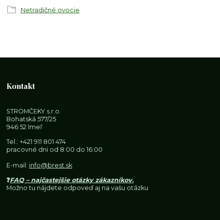
Netradičné ovocie
Kontakt
STROMČEKY s.r.o.
Bohatská 577/25
946 52 Imeľ
Tel.:
+421 911 801 474
pracovné dni od 8:00 do 16:00
E-mail:
info@brest.sk
❓
FAQ – najčastejšie otázky zákazníkov
.
Možno tu nájdete odpoveď aj na vašu otázku