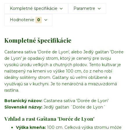
Kompletné špecifikácie
Parametre
Hodnotenie
0
Kompletné špecifikácie
Castanea sativa 'Dorée de Lyon', alebo Jedlý gaštan 'Dorée
de Lyon' je opadavý strom, ktorý je cenený pre svoju
vysokú úrodu veľkých a chutných plodov. Tento kultivar je
naštepený na kmeni vo výške 100 cm, čo z neho robí
ideálny solitérny strom. Gaštany sú veľmi obľúbené a
využívajú sa v kuchyni. Je to nenáročná a mrazuvzdorná
rastlina.
Botanický názov:
Castanea sativa 'Dorée de Lyon'
Slovenské názvy:
Jedlý gaštan ´Dorée de Lyon´
Vzhľad a rast Gaštana 'Dorée de Lyon'
Výška kmeňa:
100 cm. Celková výška stromu môže