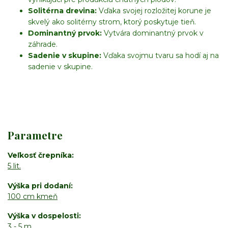
Solitérna drevina:
Vďaka svojej rozložitej korune je
skvelý ako solitérny strom, ktorý poskytuje tieň.
Dominantný prvok:
Vytvára dominantný prvok v
záhrade.
Sadenie v skupine:
Vďaka svojmu tvaru sa hodí aj na
sadenie v skupine.
Parametre
Veľkosť črepníka
5 lit.
Výška pri dodaní
100 cm kmeň
Výška v dospelosti
3 - 5 m