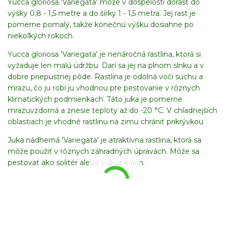
Yucca gloriosa 'Variegata' môže v dospelosti dorásť do
výšky 0,8 - 1,5 metre a do šírky 1 - 1,5 metra. Jej rast je
pomerne pomalý, takže konečnú výšku dosiahne po
niekoľkých rokoch.
Yucca gloriosa 'Variegata' je nenáročná rastlina, ktorá si
vyžaduje len malú údržbu. Darí sa jej na plnom slnku a v
dobre priepustnej pôde. Rastlina je odolná voči suchu a
mrazu, čo ju robí ju vhodnou pre pestovanie v rôznych
klimatických podmienkach. Táto juka je pomerne
mrazuvzdorná a znesie teploty až do -20 °C. V chladnejších
oblastiach je vhodné rastlinu na zimu chrániť prikrývkou
Juka nádherná 'Variegata' je atraktívna rastlina, ktorá sa
môže použiť v rôznych záhradných úpravách. Môže sa
pestovať ako solitér alebo v skupinách.