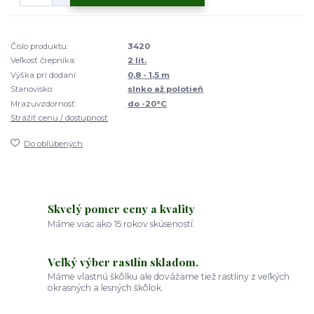
Číslo produktu:
3420
Veľkosť črepníka:
2 lit.
Výška pri dodaní:
0,8 - 1,5 m
Stanovisko:
slnko až polotieň
Mrazuvzdornosť:
do -20°C
Strážiť cenu / dostupnosť
Do obľúbených
Skvelý pomer ceny a kvality
Máme viac ako 15 rokov skúseností.
Veľký výber rastlín skladom.
Máme vlastnú škôlku ale dovážame tiež rastliny z veľkých
okrasných a lesných škôlok.