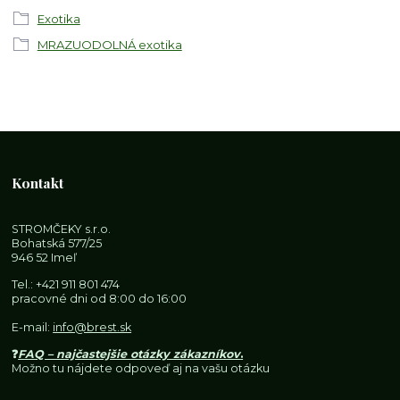
Exotika
MRAZUODOLNÁ exotika
Kontakt
STROMČEKY s.r.o.
Bohatská 577/25
946 52 Imeľ
Tel.:
+421 911 801 474
pracovné dni od 8:00 do 16:00
E-mail:
info@brest.sk
❓
FAQ – najčastejšie otázky zákazníkov
.
Možno tu nájdete odpoveď aj na vašu otázku