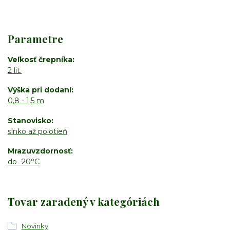
Parametre
Veľkosť črepníka
2 lit.
Výška pri dodaní
0,8 - 1,5 m
Stanovisko
slnko až polotieň
Mrazuvzdornosť
do -20°C
Tovar zaradený v kategóriách
Novinky