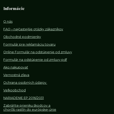
Informácie
O nás
FAQ – najčastejšie otázky zákazníkov
Obchodné podmienky
Formulár pre reklamáciu tovaru
Online Formulár na odstúpenie od zmluvy
Formulár na odstúpenie od z
mluvy pdf
Ako nakupovať
Vernostná zľava
Ochrana osobných údajov
Veľkoobchod
NARIADENIE EP 2016/2031
Zabráňte prieniku škodcov a
chorôb rastlín do európskej únie