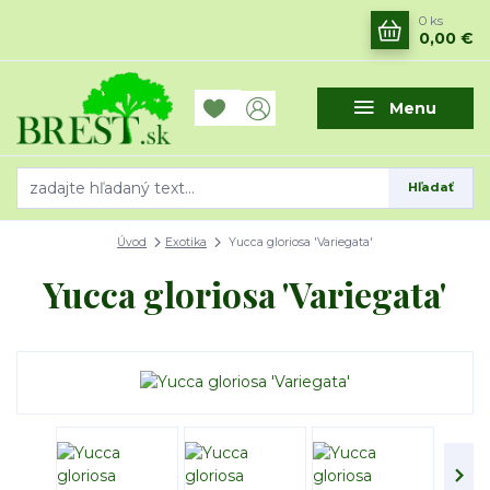
0
ks
0,00 €
Menu
Hľadať
Úvod
Exotika
Yucca gloriosa 'Variegata'
Yucca gloriosa 'Variegata'