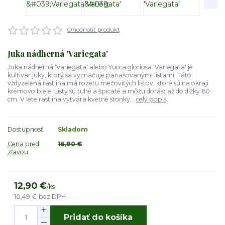
Ohodnotiť produkt
Juka nádherná 'Variegata'
Juka nádherná 'Variegata' alebo Yucca gloriosa 'Variegata' je
kultivar juky, ktorý sa vyznačuje panašovanými listami. Táto
vždyzelená rastlina má rozetu mečovitých listov, ktoré sú na okraji
krémovo biele. Listy sú tuhé a špicaté a môžu dorásť až do dĺžky 60
cm. V lete rastlina vytvára kvetné stonky...
celý popis
Dostupnosť
Skladom
Cena pred
16,90 €
zľavou
12,90 €
/
ks
10,49 €
bez DPH
Pridať do košíka