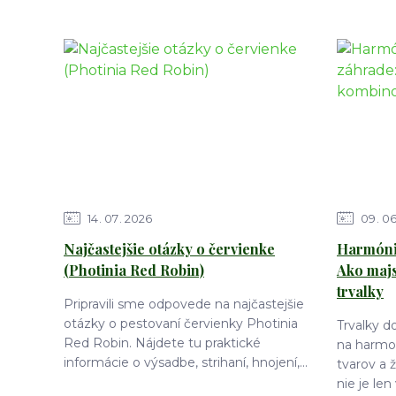
14
07
2026
09
0
Najčastejšie otázky o červienke
Harmónia
(Photinia Red Robin)
Ako maj
trvalky
Pripravili sme odpovede na najčastejšie
otázky o pestovaní červienky Photinia
Trvalky 
Red Robin. Nájdete tu praktické
na harmon
informácie o výsadbe, strihaní, hnojení,...
tvarov a 
nie je len 