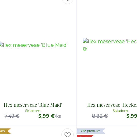
IIex meserveae 'Blue Maid'
Ilex meserveae 'Hecke
Skladom
Skladom
7,49 €
5,99 €
8,82 €
5,9
/
ks
nka
TOP produkt