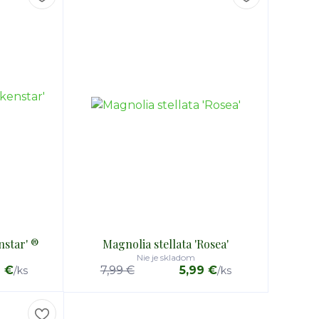
nstar' ®
Magnolia stellata 'Rosea'
Nie je skladom
9 €
7,99 €
5,99 €
/
ks
/
ks