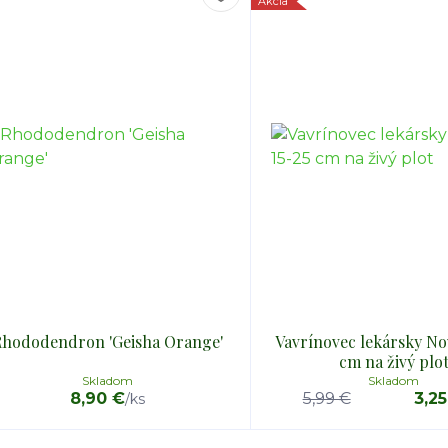
Akcia
Rhododendron 'Geisha Orange'
Vavrínovec lekársky Nov
cm na živý plo
Skladom
Skladom
8,90 €
5,99 €
3,2
/
ks