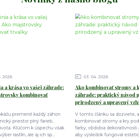
6
2026
03
04
2026
 a krása vo vašej záhrade:
Ako kombinovať stromy a k
strovsky kombinovať
záhrade: praktický návod 
prirodzený a upravený vzh
dokážu premeniť každý záhon
V tomto článku sa dozviete, 
ický priestor plný farieb,
kombinovať stromy a kry podľ
života. Kľúčom k úspechu však
farby, obdobia dekoratívnosti 
výber rastlín, ale aj ich sp...
aby výsledok fungoval estetic