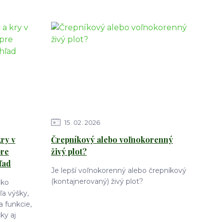
15
02
2026
ry v
Črepníkový alebo voľnokorenný
pre
živý plot?
ľad
Je lepší voľnokorenný alebo črepníkový
(kontajnerovaný) živý plot?
ako
a výšky,
a funkcie,
ky aj