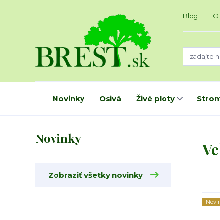
Blog
O
Novinky
Osivá
Živé ploty
Strom
Novinky
Ve
Zobraziť všetky novinky
Novi