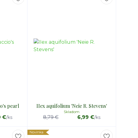
o's pearl
IIex aquifolium 'Neie R. Stevens'
Skladom
0 €
8,79 €
6,99 €
/
ks
/
ks
Novinka