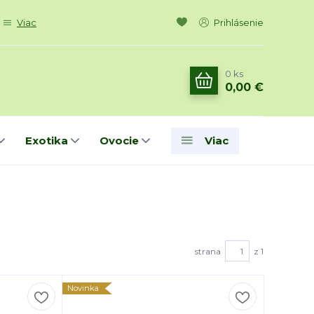
Viac
Prihlásenie
0
ks
0,00 €
Exotika
Ovocie
Viac
strana
z 1
Novinka