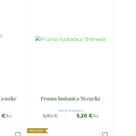
Genolia'
Prunus lusitanica 'Brenelia'
Nie je skladom
0 €
6,90 €
5,20 €
/
ks
/
ks
Novinka