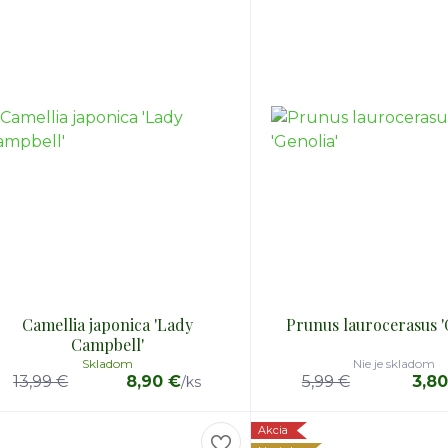
Camellia japonica 'Lady
Prunus laurocerasus '
Campbell'
Skladom
Nie je skladom
13,99 €
8,90 €
5,99 €
3,8
/
ks
Akcia