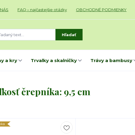
 NÁS
FAQ – najčastejšie otázky
OBCHODNÉ PODMIENKY
Hľadať
y a kry
Trvalky a skalničky
Trávy a bambusy
ľkosť črepníka: 9,5 cm
nka