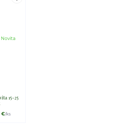
ita 15-25
t
5 €
/
ks