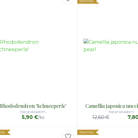
Novinka
Rhododendron 'Schneeperle'
Camellia japonica nucci
Nie je skladom
Nie je skladom
5,90 €
12,60 €
7,8
/
ks
nka
Novinka