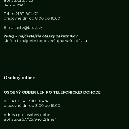
Bohatská 577/25
946 52 Imeľ
Tel.:
+421 911 801 474
pracovné dni od 8:00 do 16:00
E-mail:
info@brest.sk
❓
FAQ – najčastejšie otázky zákazníkov
.
Možno tu nájdete odpoveď aj na vašu otázku
Osobný odber
OSOBNÝ ODBER LEN PO TELEFONICKEJ DOHODE
VOLAJTE
+421 911 801 474
pracovné dni od 8:00 do 16:00
Adresa pre osobný odber:
Bohatská 577/25, 946 52 Imeľ