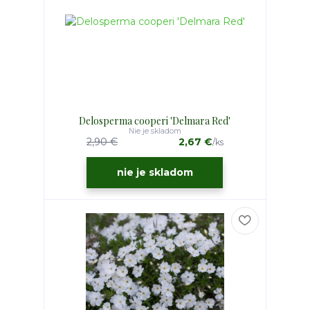
Delosperma cooperi 'Delmara Red'
Nie je skladom
2,90 €
2,67 €
/
ks
nie je skladom