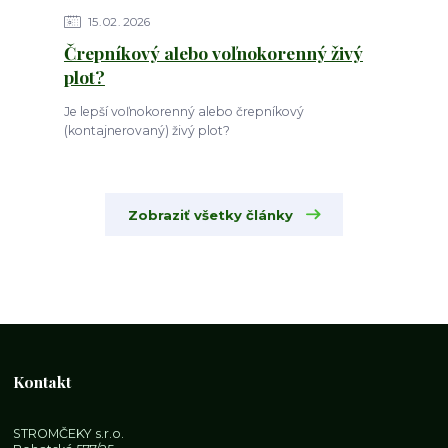
15
02
2026
Črepníkový alebo voľnokorenný živý
plot?
Je lepší voľnokorenný alebo črepníkový
(kontajnerovaný) živý plot?
Zobraziť všetky články
Kontakt
STROMČEKY s.r.o.