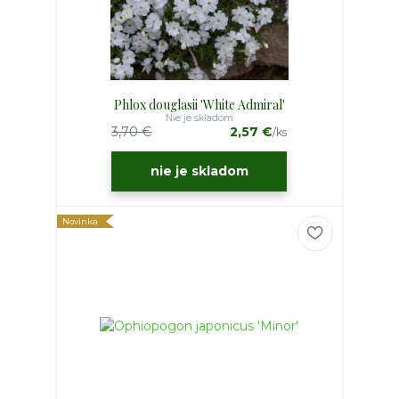
Phlox douglasii 'White Admiral'
Nie je skladom
3,70 €
2,57 €
/
ks
nie je skladom
Novinka