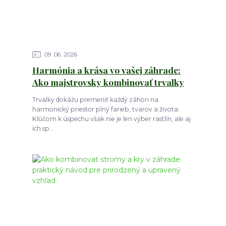
09
06
2026
Harmónia a krása vo vašej záhrade:
Ako majstrovsky kombinovať trvalky
Trvalky dokážu premeniť každý záhon na
harmonický priestor plný farieb, tvarov a života.
Kľúčom k úspechu však nie je len výber rastlín, ale aj
ich sp...