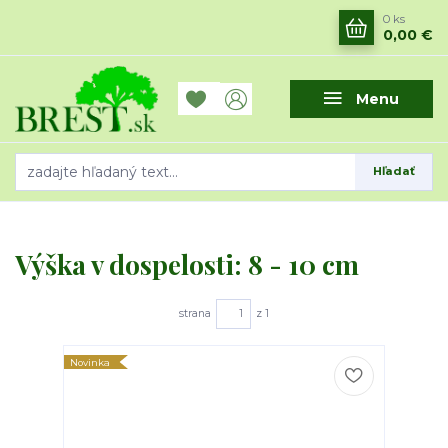
0
ks
0,00 €
Menu
Hľadať
Výška v dospelosti: 8 - 10 cm
strana
z 1
Novinka