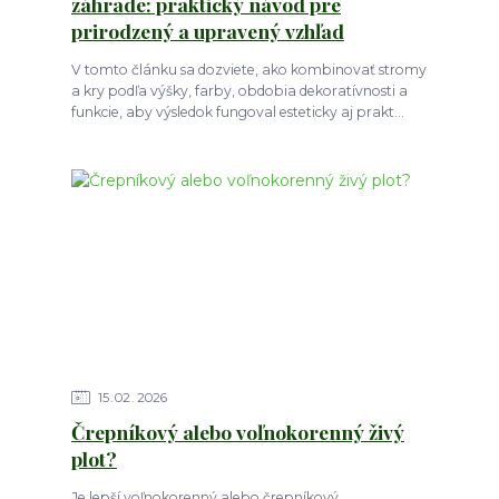
záhrade: praktický návod pre
prirodzený a upravený vzhľad
V tomto článku sa dozviete, ako kombinovať stromy
a kry podľa výšky, farby, obdobia dekoratívnosti a
funkcie, aby výsledok fungoval esteticky aj prakt...
15
02
2026
Črepníkový alebo voľnokorenný živý
plot?
Je lepší voľnokorenný alebo črepníkový