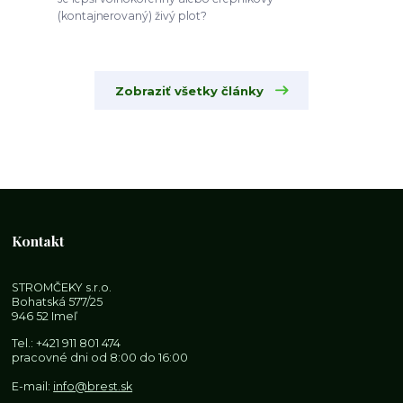
(kontajnerovaný) živý plot?
Zobraziť všetky články
Kontakt
STROMČEKY s.r.o.
Bohatská 577/25
946 52 Imeľ
Tel.:
+421 911 801 474
pracovné dni od 8:00 do 16:00
E-mail:
info@brest.sk