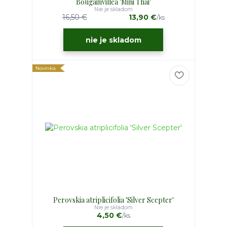
Bougainvillea 'Mini Thai'
Nie je skladom
16,50 €
13,90 €
/
ks
nie je skladom
Novinka
Perovskia atriplicifolia 'Silver Scepter'
Nie je skladom
4,50 €
/
ks