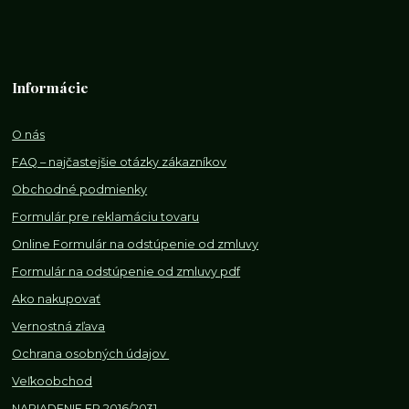
Informácie
O nás
FAQ – najčastejšie otázky zákazníkov
Obchodné podmienky
Formulár pre reklamáciu tovaru
Online Formulár na odstúpenie od zmluvy
Formulár na odstúpenie od z
mluvy pdf
Ako nakupovať
Vernostná zľava
Ochrana osobných údajov
Veľkoobchod
NARIADENIE EP 2016/2031