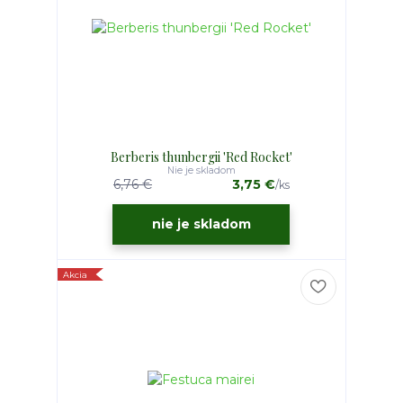
Berberis thunbergii 'Red Rocket'
Nie je skladom
6,76 €
3,75 €
/
ks
nie je skladom
Akcia