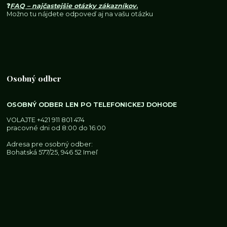
❓
FAQ – najčastejšie otázky zákazníkov
.
Možno tu nájdete odpoveď aj na vašu otázku
Osobný odber
OSOBNÝ ODBER LEN PO TELEFONICKEJ DOHODE
VOLAJTE
+421 911 801 474
pracovné dni od 8:00 do 16:00
Adresa pre osobný odber:
Bohatská 577/25, 946 52 Imeľ