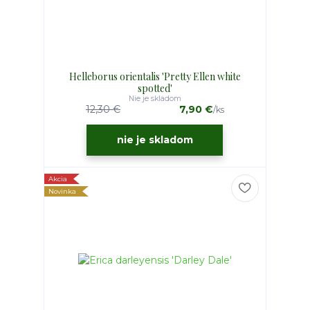
Helleborus orientalis 'Pretty Ellen white
spotted'
Nie je skladom
12,30 €
7,90 €
/
ks
nie je skladom
Akcia
Novinka