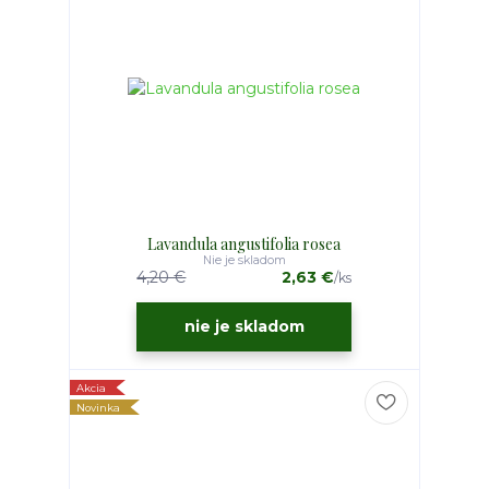
Lavandula angustifolia rosea
Nie je skladom
4,20 €
2,63 €
/
ks
nie je skladom
Akcia
Novinka