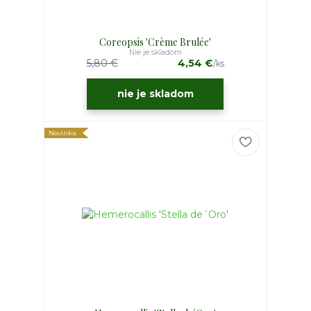
Coreopsis 'Crème Brulée'
Nie je skladom
5,80 €
4,54 €
/
ks
nie je skladom
Novinka