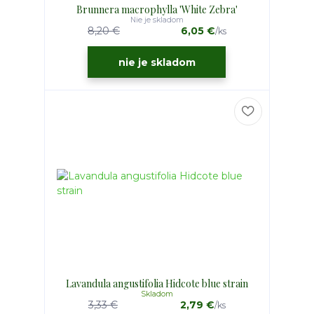
Brunnera macrophylla 'White Zebra'
Nie je skladom
8,20 €
6,05 €
/
ks
nie je skladom
Lavandula angustifolia Hidcote blue strain
Skladom
3,33 €
2,79 €
/
ks