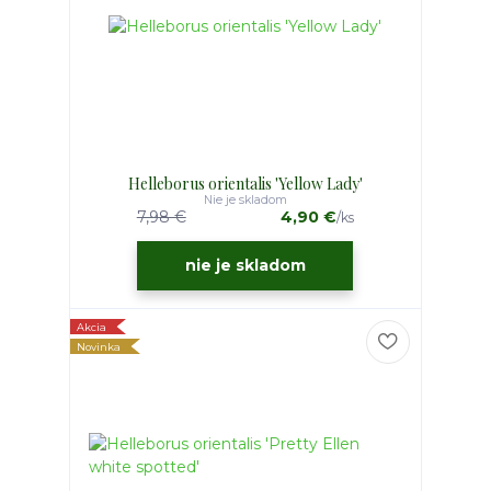
Helleborus orientalis 'Yellow Lady'
Nie je skladom
7,98 €
4,90 €
/
ks
nie je skladom
Akcia
Novinka