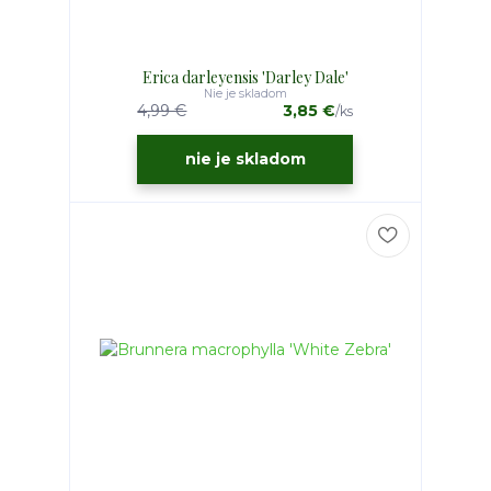
Erica darleyensis 'Darley Dale'
Nie je skladom
4,99 €
3,85 €
/
ks
nie je skladom