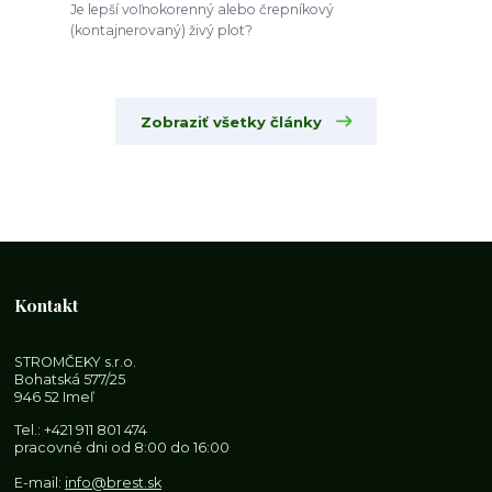
Je lepší voľnokorenný alebo črepníkový
(kontajnerovaný) živý plot?
Zobraziť všetky články
Kontakt
STROMČEKY s.r.o.
Bohatská 577/25
946 52 Imeľ
Tel.:
+421 911 801 474
pracovné dni od 8:00 do 16:00
E-mail:
info@brest.sk