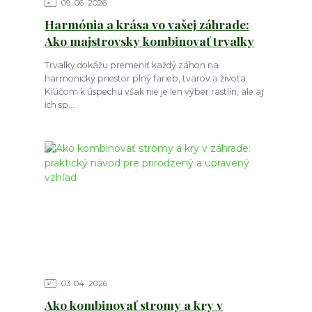
09
06
2026
Harmónia a krása vo vašej záhrade:
Ako majstrovsky kombinovať trvalky
Trvalky dokážu premeniť každý záhon na
harmonický priestor plný farieb, tvarov a života.
Kľúčom k úspechu však nie je len výber rastlín, ale aj
ich sp...
03
04
2026
Ako kombinovať stromy a kry v