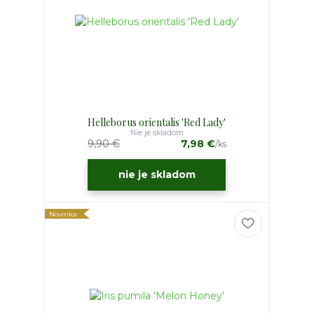
Helleborus orientalis 'Red Lady'
Nie je skladom
9,90 €
7,98 €
/
ks
nie je skladom
Novinka