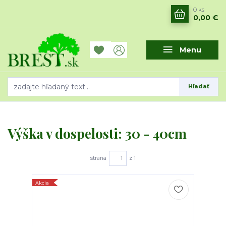
0
ks
0,00 €
Menu
Hľadať
Výška v dospelosti: 30 - 40cm
strana
z 1
Akcia