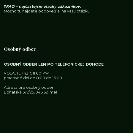
❓
FAQ – najčastejšie otázky zákazníkov
.
Možno tu nájdete odpoveď aj na vašu otázku
Osobný odber
OSOBNÝ ODBER LEN PO TELEFONICKEJ DOHODE
VOLAJTE
+421 911 801 474
pracovné dni od 8:00 do 16:00
Adresa pre osobný odber:
Bohatská 577/25, 946 52 Imeľ