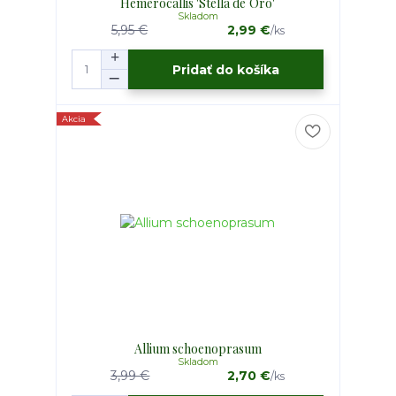
Hemerocallis 'Stella de´Oro'
Skladom
5,95 €
2,99 €
/
ks
Pridať do košíka
Akcia
Allium schoenoprasum
Skladom
3,99 €
2,70 €
/
ks