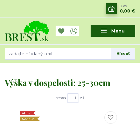
0
ks
0,00 €
Menu
Hľadať
Výška v dospelosti: 25-30cm
strana
z 1
Akcia
Novinka