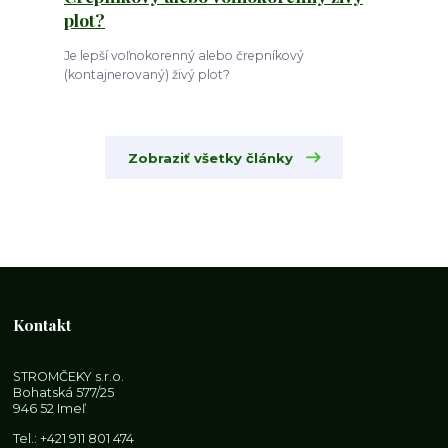
plot?
Je lepší voľnokorenný alebo črepníkový
(kontajnerovaný) živý plot?
Zobraziť všetky články
Kontakt
STROMČEKY s.r.o.
Bohatská 577/25
946 52 Imeľ
Tel.:
+421 911 801 474