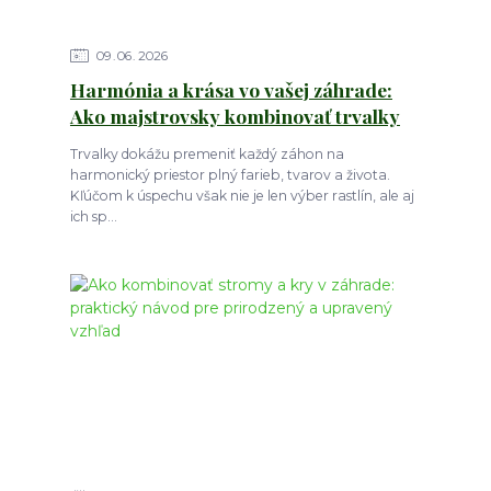
09
06
2026
Harmónia a krása vo vašej záhrade:
Ako majstrovsky kombinovať trvalky
Trvalky dokážu premeniť každý záhon na
harmonický priestor plný farieb, tvarov a života.
Kľúčom k úspechu však nie je len výber rastlín, ale aj
ich sp...