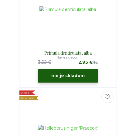
Primula denticulata, alba
Nie je skladom
3,50 €
2,95 €
/
ks
nie je skladom
Akcia
Novinka