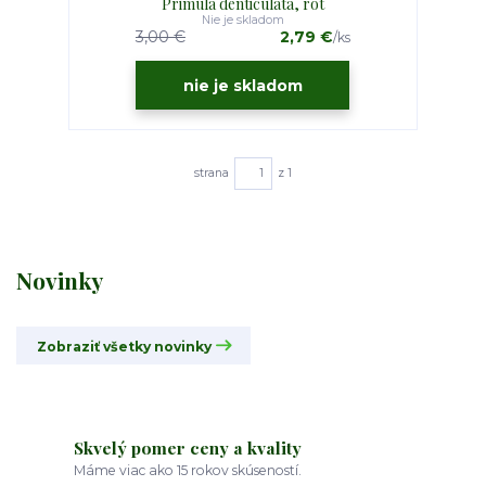
Primula denticulata, rot
Nie je skladom
3,00 €
2,79 €
/
ks
nie je skladom
strana
z 1
Novinky
Zobraziť všetky novinky
Skvelý pomer ceny a kvality
Máme viac ako 15 rokov skúseností.