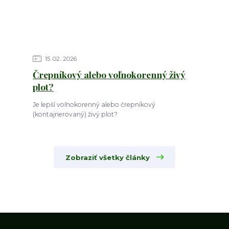
15
02
2026
Črepníkový alebo voľnokorenný živý
plot?
Je lepší voľnokorenný alebo črepníkový
(kontajnerovaný) živý plot?
Zobraziť všetky články