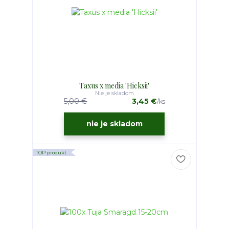
Taxus x media 'Hicksii'
Nie je skladom
5,00 €
3,45 €
/
ks
nie je skladom
TOP produkt