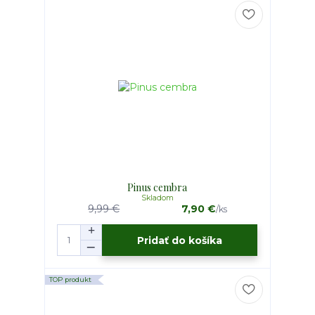
Pinus cembra
Skladom
9,99 €
7,90 €
/
ks
Pridať do košíka
TOP produkt