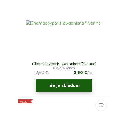
Chamaecyparis lawsoniana 'Yvonne'
Nie je skladom
2,90 €
2,50 €
/
ks
nie je skladom
Akcia