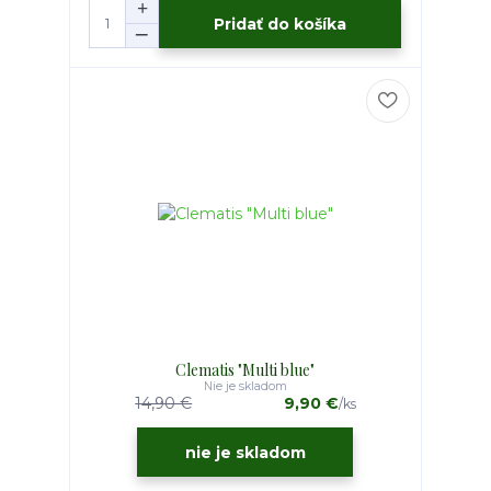
Pridať do košíka
Clematis "Multi blue"
Nie je skladom
14,90 €
9,90 €
/
ks
nie je skladom