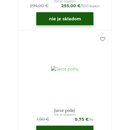
Nie je skladom
294,00 €
255,00 €
/
500 kusov
nie je skladom
Javor poľný
Nie je skladom
1,90 €
0,75 €
/
ks