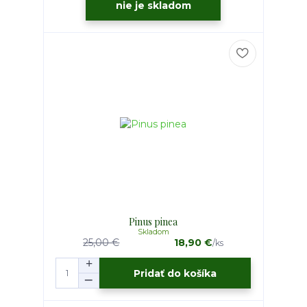
nie je skladom
Pinus pinea
Skladom
25,00 €
18,90 €
/
ks
Pridať do košíka