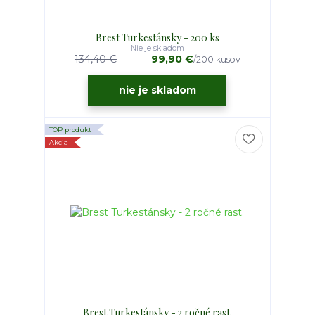
Brest Turkestánsky - 200 ks
Nie je skladom
134,40 €
99,90 €
/
200 kusov
nie je skladom
TOP produkt
Akcia
Brest Turkestánsky - 2 ročné rast.