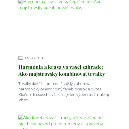
09
06
2026
Harmónia a krása vo vašej záhrade:
Ako majstrovsky kombinovať trvalky
Trvalky dokážu premeniť každý záhon na
harmonický priestor plný farieb, tvarov a života.
Kľúčom k úspechu však nie je len výber rastlín, ale aj
ich sp...