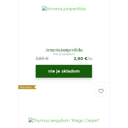
Armeria juniperifolia
Nie je skladom
3,89 €
2,90 €
/
ks
nie je skladom
Novinka