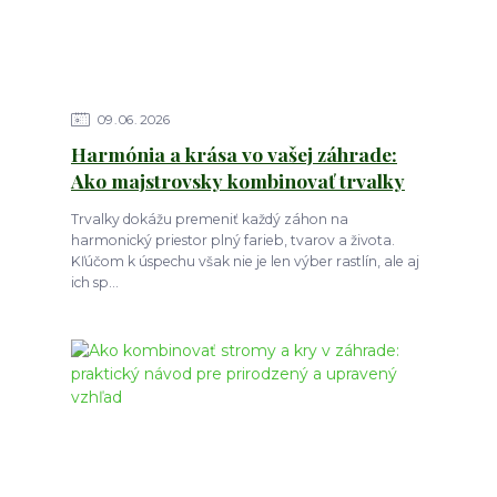
09
06
2026
Harmónia a krása vo vašej záhrade:
Ako majstrovsky kombinovať trvalky
Trvalky dokážu premeniť každý záhon na
harmonický priestor plný farieb, tvarov a života.
Kľúčom k úspechu však nie je len výber rastlín, ale aj
ich sp...