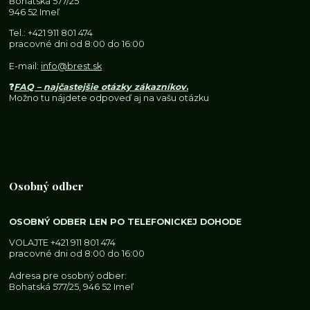
Bohatská 577/25
946 52 Imeľ
Tel.:
+421 911 801 474
pracovné dni od 8:00 do 16:00
E-mail:
info@brest.sk
❓
FAQ – najčastejšie otázky zákazníkov
.
Možno tu nájdete odpoveď aj na vašu otázku
Osobný odber
OSOBNÝ ODBER LEN PO TELEFONICKEJ DOHODE
VOLAJTE
+421 911 801 474
pracovné dni od 8:00 do 16:00
Adresa pre osobný odber:
Bohatská 577/25, 946 52 Imeľ