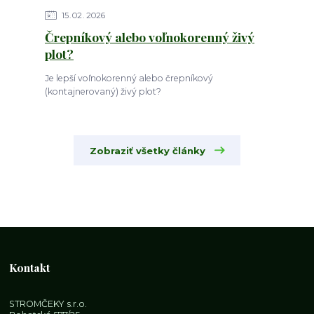
15
02
2026
Črepníkový alebo voľnokorenný živý
plot?
Je lepší voľnokorenný alebo črepníkový
(kontajnerovaný) živý plot?
Zobraziť všetky články
Kontakt
STROMČEKY s.r.o.