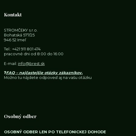
Kontakt
STROMČEKY s.r.o.
Bohatská 577/25
946 52 Imeľ
Tel.:
+421 911 801 474
pracovné dni od 8:00 do 16:00
E-mail:
info@brest.sk
❓
FAQ – najčastejšie otázky zákazníkov
.
Možno tu nájdete odpoveď aj na vašu otázku
Osobný odber
OSOBNÝ ODBER LEN PO TELEFONICKEJ DOHODE