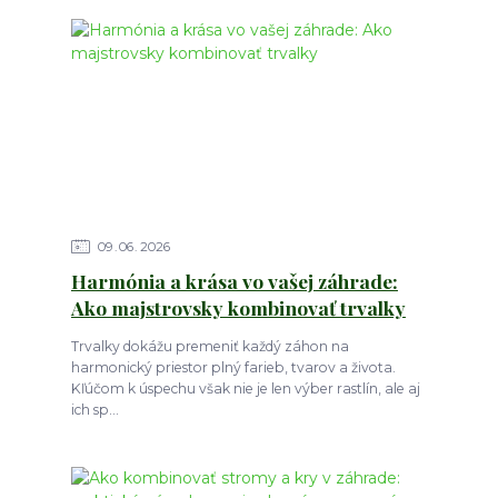
09
06
2026
Harmónia a krása vo vašej záhrade:
Ako majstrovsky kombinovať trvalky
Trvalky dokážu premeniť každý záhon na
harmonický priestor plný farieb, tvarov a života.
Kľúčom k úspechu však nie je len výber rastlín, ale aj
ich sp...