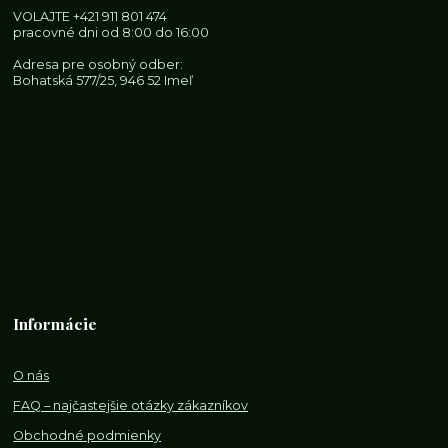
VOLAJTE
+421 911 801 474
pracovné dni od 8:00 do 16:00
Adresa pre osobný odber:
Bohatská 577/25, 946 52 Imeľ
Informácie
O nás
FAQ – najčastejšie otázky zákazníkov
Obchodné podmienky