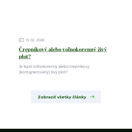
15
02
2026
Črepníkový alebo voľnokorenný živý
plot?
Je lepší voľnokorenný alebo črepníkový
(kontajnerovaný) živý plot?
Zobraziť všetky články