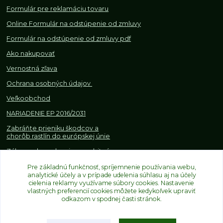
Formulár pre reklamáciu tovaru
Online Formulár na odstúpenie od zmluvy
Formulár na odstúpenie od z
mluvy pdf
Ako nakupovať
Vernostná zľava
Ochrana osobných údajov
Veľkoobchod
NARIADENIE EP 2016/2031
Zabráňte prieniku škodcov a
chorôb rastlín do európskej únie
Zákazy, obmedzenia a osobitné
požiadavky pri dovoze a
obchodovaní s rastlinami
Pre základnú funkčnosť, spríjemnenie používania webu,
analytické účely a v prípade udelenia súhlasu aj na účely
cielenia reklamy využívame súbory cookies. Nastavenie
vlastných preferencií cookies môžete kedykoľvek upraviť
odkazom v spodnej časti stránok.