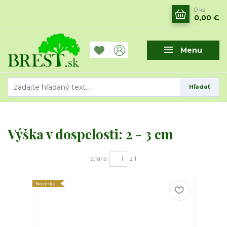
0
ks
0,00 €
Menu
Hľadať
Výška v dospelosti: 2 - 3 cm
strana
z 1
Novinka