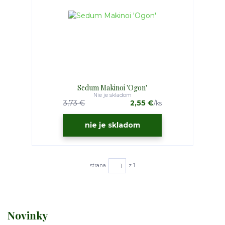
Sedum Makinoi 'Ogon'
Nie je skladom
3,73 €
2,55 €
/
ks
nie je skladom
strana
z 1
Novinky