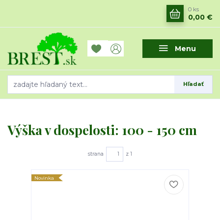
0
ks
0,00 €
Menu
Hľadať
Výška v dospelosti: 100 - 150 cm
strana
z 1
Novinka