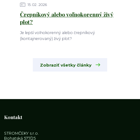
15
02
2026
Črepníkový alebo voľnokorenný živý
plot?
Je lepší voľnokorenný alebo črepníkový
(kontajnerovaný) živý plot?
Zobraziť všetky články
Kontakt
STROMČEKY s.r.o.
Bohatská 577/25