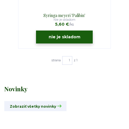
Syringa meyeri 'Palibin'
Nie je skladom
5,60 €
/
ks
nie je skladom
strana
z 1
Novinky
Zobraziť všetky novinky