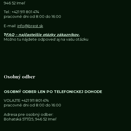
946 52 Imeľ
Tel.:
+421 911 801 474
pracovné dni od 8:00 do 16:00
E-mail:
info@brest.sk
❓
FAQ – najčastejšie otázky zákazníkov
.
Možno tu nájdete odpoveď aj na vašu otázku
Osobný odber
OSOBNÝ ODBER LEN PO TELEFONICKEJ DOHODE
VOLAJTE
+421 911 801 474
pracovné dni od 8:00 do 16:00
Adresa pre osobný odber:
Bohatská 577/25, 946 52 Imeľ