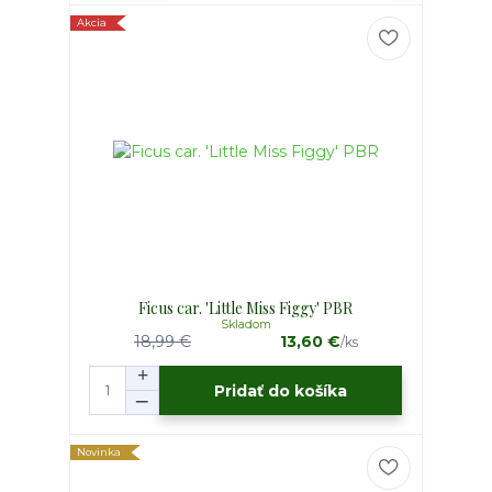
Akcia
Ficus car. 'Little Miss Figgy' PBR
Skladom
18,99 €
13,60 €
/
ks
Pridať do košíka
Novinka