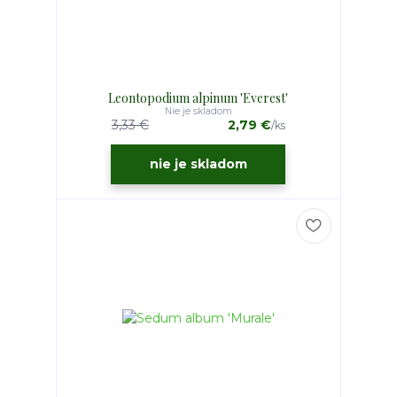
Leontopodium alpinum 'Everest'
Nie je skladom
3,33 €
2,79 €
/
ks
nie je skladom