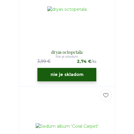
dryas octopetala
Nie je skladom
3,99 €
2,74 €
/
ks
nie je skladom