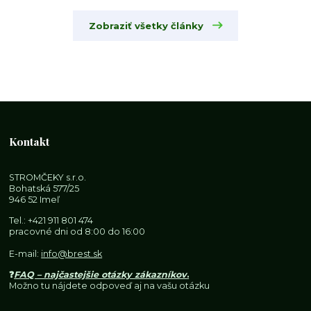
Zobraziť všetky články
Kontakt
STROMČEKY s.r.o.
Bohatská 577/25
946 52 Imeľ
Tel.:
+421 911 801 474
pracovné dni od 8:00 do 16:00
E-mail:
info@brest.sk
❓
FAQ – najčastejšie otázky zákazníkov
.
Možno tu nájdete odpoveď aj na vašu otázku