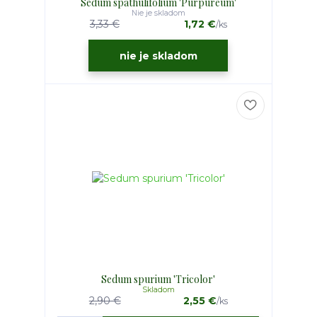
Sedum spathulifolium 'Purpureum'
Nie je skladom
3,33 €
1,72 €
/
ks
nie je skladom
Sedum spurium 'Tricolor'
Skladom
2,90 €
2,55 €
/
ks