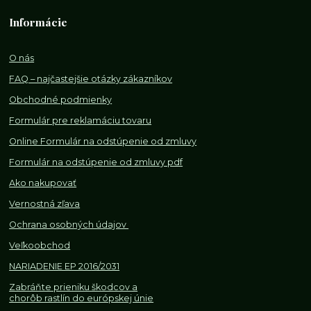
Informácie
O nás
FAQ – najčastejšie otázky zákazníkov
Obchodné podmienky
Formulár pre reklamáciu tovaru
Online Formulár na odstúpenie od zmluvy
Formulár na odstúpenie od z
mluvy pdf
Ako nakupovať
Vernostná zľava
Ochrana osobných údajov
Veľkoobchod
NARIADENIE EP 2016/2031
Zabráňte prieniku škodcov a
chorôb rastlín do európskej únie