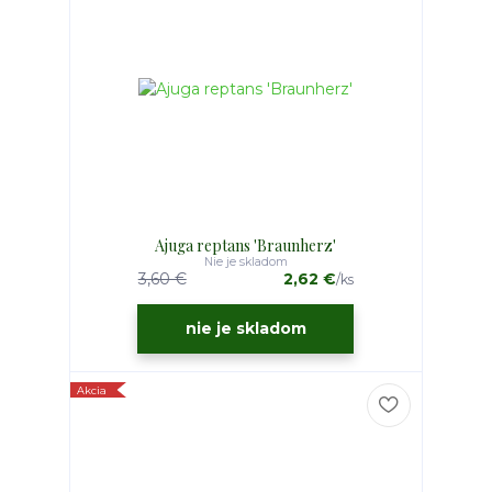
Ajuga reptans 'Braunherz'
Nie je skladom
3,60 €
2,62 €
/
ks
nie je skladom
Akcia