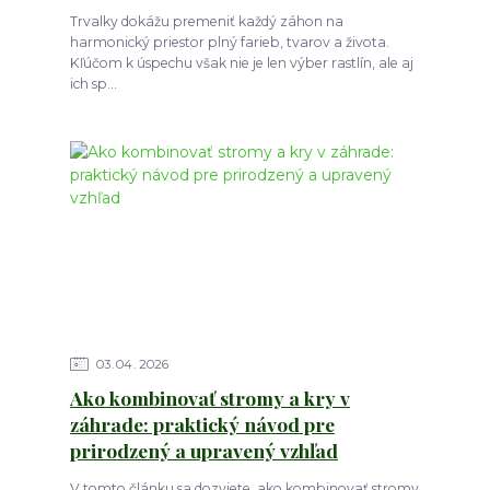
Trvalky dokážu premeniť každý záhon na
harmonický priestor plný farieb, tvarov a života.
Kľúčom k úspechu však nie je len výber rastlín, ale aj
ich sp...
03
04
2026
Ako kombinovať stromy a kry v
záhrade: praktický návod pre
prirodzený a upravený vzhľad
V tomto článku sa dozviete, ako kombinovať stromy