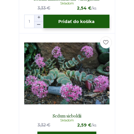
Skladom
3,33 €
2,54 €
/
ks
Pridať do košíka
Sedum sieboldii
Skladom
3,32 €
2,59 €
/
ks