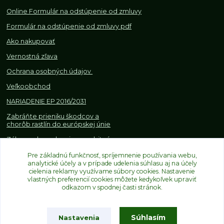
Online Formulár na odstúpenie od zmluvy
Formulár na odstúpenie od z
mluvy pdf
Ako nakupovať
Vernostná zľava
Ochrana osobných údajov
Veľkoobchod
NARIADENIE EP 2016/2031
Zabráňte prieniku škodcov a
chorôb rastlín do európskej únie
Zákazy, obmedzenia a osobitné
požiadavky pri dovoze a
obchodovaní s rastlinami
Pre základnú funkčnosť, spríjemnenie používania webu,
analytické účely a v prípade udelenia súhlasu aj na účely
cielenia reklamy využívame súbory cookies. Nastavenie
vlastných preferencií cookies môžete kedykoľvek upraviť
odkazom v spodnej časti stránok.
Súhlasím
Nastavenia
Upravit sběr cookies.