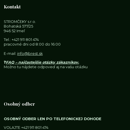
Kontakt
STROMČEKY s.r.o.
Bohatská 577/25
946 52 Imeľ
Tel.:
+421 911 801 474
pracovné dni od 8:00 do 16:00
E-mail:
info@brest.sk
❓
FAQ – najčastejšie otázky zákazníkov
.
Možno tu nájdete odpoveď aj na vašu otázku
Osobný odber
OSOBNÝ ODBER LEN PO TELEFONICKEJ DOHODE
VOLAJTE
+421 911 801 474