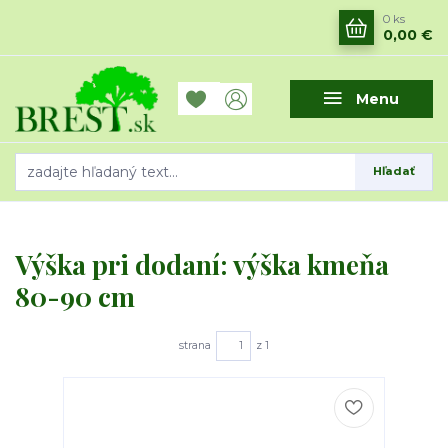
0
ks
0,00 €
Menu
Hľadať
Výška pri dodaní: výška kmeňa
80-90 cm
strana
z 1