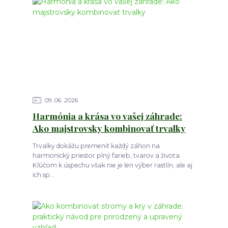
09
06
2026
Harmónia a krása vo vašej záhrade:
Ako majstrovsky kombinovať trvalky
Trvalky dokážu premeniť každý záhon na
harmonický priestor plný farieb, tvarov a života.
Kľúčom k úspechu však nie je len výber rastlín, ale aj
ich sp...