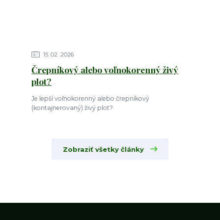
15
02
2026
Črepníkový alebo voľnokorenný živý
plot?
Je lepší voľnokorenný alebo črepníkový
(kontajnerovaný) živý plot?
Zobraziť všetky články