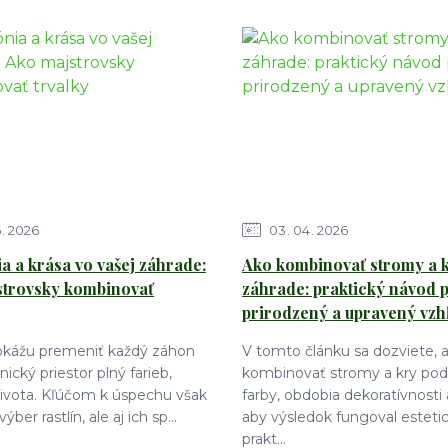
6
2026
03
04
2026
 a krása vo vašej záhrade:
Ako kombinovať stromy a k
strovsky kombinovať
záhrade: praktický návod 
prirodzený a upravený vzh
dokážu premeniť každý záhon
V tomto článku sa dozviete, 
ický priestor plný farieb,
kombinovať stromy a kry podľ
života. Kľúčom k úspechu však
farby, obdobia dekoratívnosti 
výber rastlín, ale aj ich sp...
aby výsledok fungoval estetic
prakt...