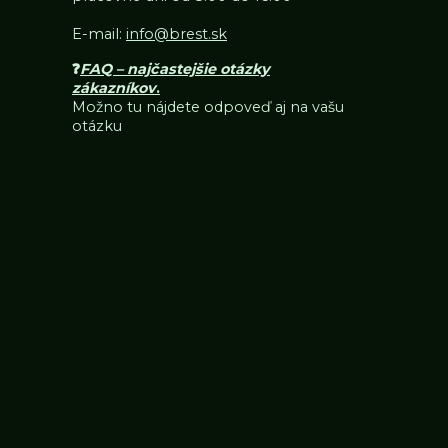
E-mail:
info@brest.sk
❓
FAQ – najčastejšie otázky
zákazníkov
.
Možno tu nájdete odpoveď aj na vašu
otázku