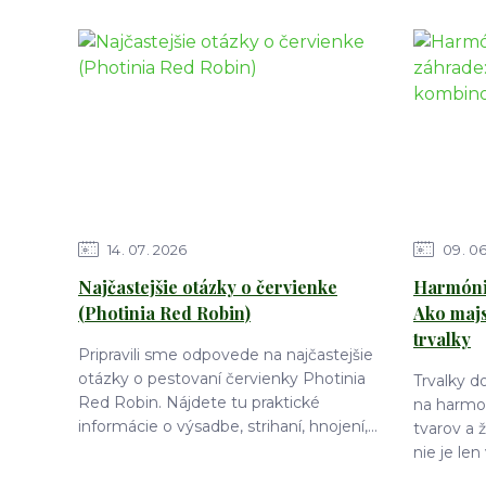
14
07
2026
09
0
Najčastejšie otázky o červienke
Harmónia
(Photinia Red Robin)
Ako maj
trvalky
Pripravili sme odpovede na najčastejšie
otázky o pestovaní červienky Photinia
Trvalky 
Red Robin. Nájdete tu praktické
na harmon
informácie o výsadbe, strihaní, hnojení,...
tvarov a 
nie je len 