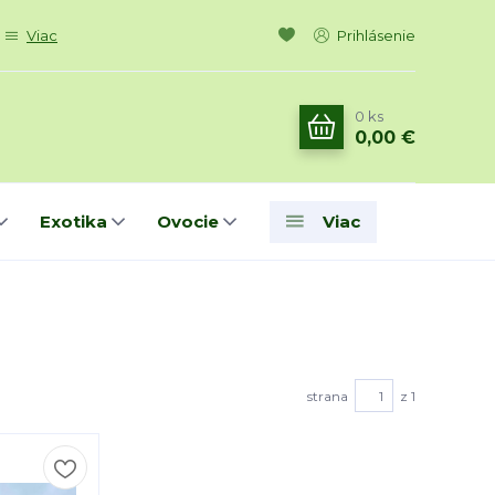
Viac
Prihlásenie
0
ks
0,00 €
Exotika
Ovocie
Viac
strana
z 1