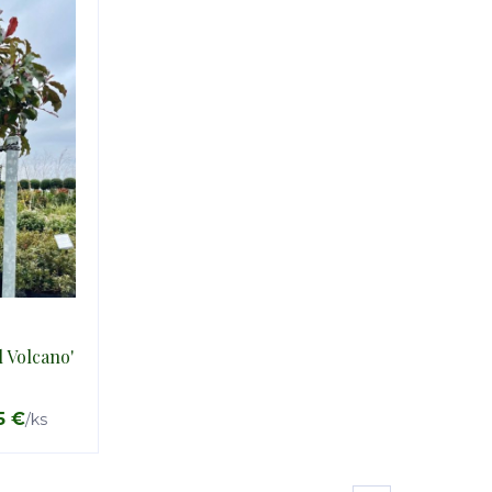
l Volcano'
5 €
/
ks