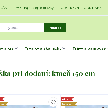
 NÁS
FAQ – najčastejšie otázky
OBCHODNÉ PODMIENKY
Hľadať
y a kry
Trvalky a skalničky
Trávy a bambusy
ška pri dodaní: kmeň 150 cm
a
Akcia
nka
Novinka