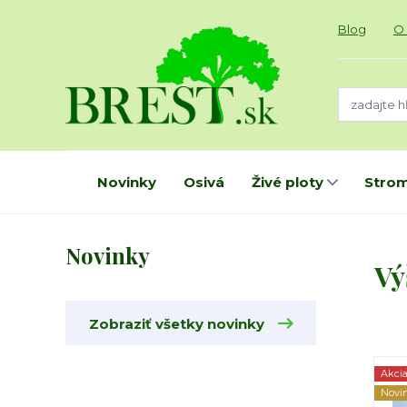
Blog
O
Novinky
Osivá
Živé ploty
Strom
Novinky
Vý
Zobraziť všetky novinky
Akci
Novi