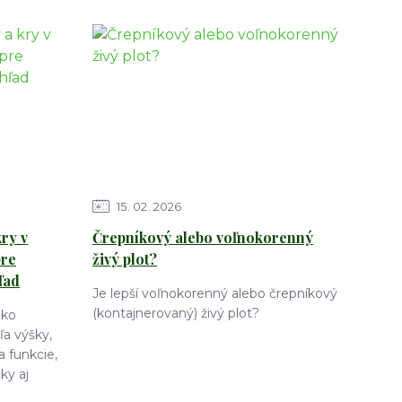
15
02
2026
ry v
Črepníkový alebo voľnokorenný
pre
živý plot?
ľad
Je lepší voľnokorenný alebo črepníkový
(kontajnerovaný) živý plot?
ako
a výšky,
a funkcie,
ky aj