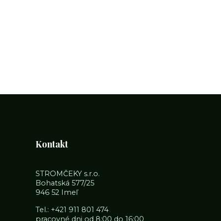
Kontakt
STROMČEKY s.r.o.
Bohatská 577/25
946 52 Imeľ
Tel.:
+421 911 801 474
pracovné dni od 8:00 do 16:00