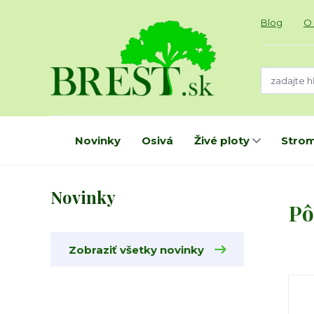
Blog
O
Novinky
Osivá
Živé ploty
Strom
Novinky
Pô
Zobraziť všetky novinky