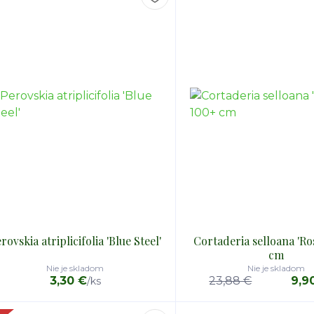
rovskia atriplicifolia 'Blue Steel'
Cortaderia selloana 'Ro
cm
Nie je skladom
Nie je skladom
3,30 €
23,88 €
9,9
/
ks