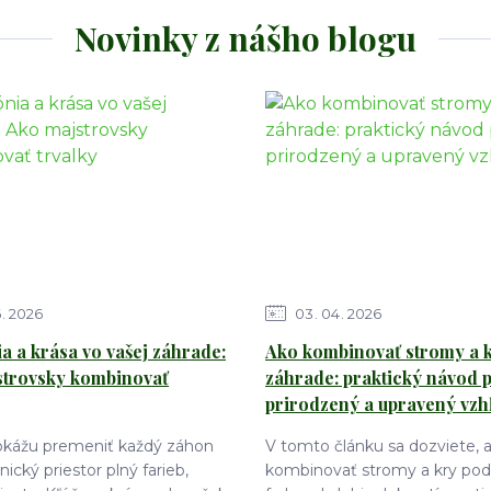
Novinky z nášho blogu
6
2026
03
04
2026
 a krása vo vašej záhrade:
Ako kombinovať stromy a k
strovsky kombinovať
záhrade: praktický návod 
prirodzený a upravený vzh
dokážu premeniť každý záhon
V tomto článku sa dozviete, 
ický priestor plný farieb,
kombinovať stromy a kry podľ