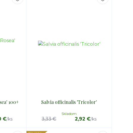
sea' 100+
Salvia officinalis 'Tricolor'
Skladom
0 €
3,33 €
2,92 €
/
ks
/
ks