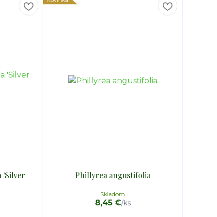
Novinka
 'Silver
Phillyrea angustifolia
Skladom
8,45 €
/
ks