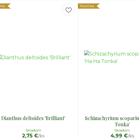
nka
Novinka
Dianthus deltoides 'Brilliant'
Schizachyrium scopari
Tonka'
Skladom
Skladom
2,75 €
4,99 €
/
ks
/
ks