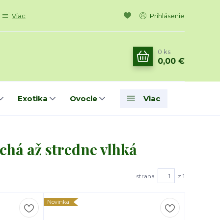
Viac
Prihlásenie
0
ks
0,00 €
Exotika
Ovocie
Viac
chá až stredne vlhká
strana
z 1
Novinka