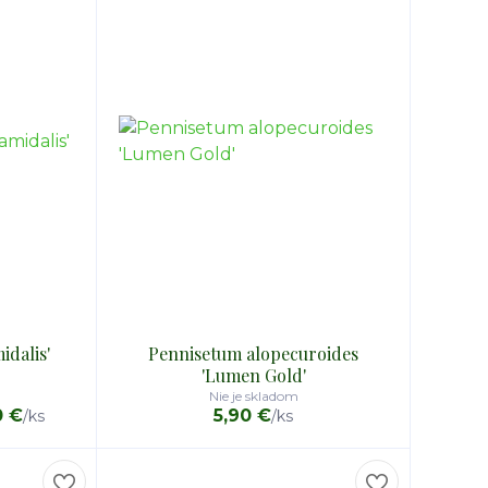
idalis'
Pennisetum alopecuroides
'Lumen Gold'
Nie je skladom
0 €
5,90 €
/
ks
/
ks