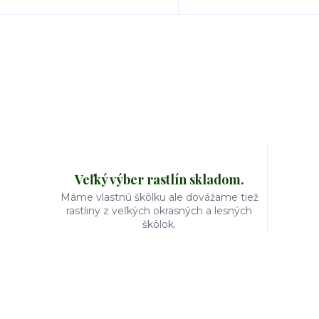
Veľký výber rastlín skladom.
Máme vlastnú škôlku ale dovážame tiež
rastliny z veľkých okrasných a lesných
škôlok.