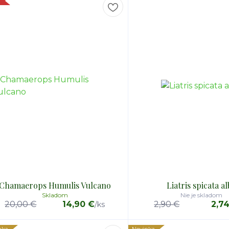
a
Chamaerops Humulis Vulcano
Liatris spicata a
Skladom
Nie je skladom
20,00 €
14,90 €
2,90 €
2,7
/
ks