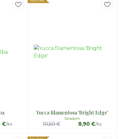
Novinka
lba
Yucca filamentosa 'Bright Edge'
Skladom
4 €
10,50 €
8,90 €
/
ks
/
ks