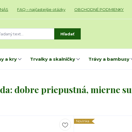
 NÁS
FAQ – najčastejšie otázky
OBCHODNÉ PODMIENKY
Hľadať
y a kry
Trvalky a skalničky
Trávy a bambusy
da: dobre priepustná, mierne su
Novinka