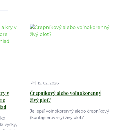
15
02
2026
ry v
Črepníkový alebo voľnokorenný
pre
živý plot?
ľad
Je lepší voľnokorenný alebo črepníkový
(kontajnerovaný) živý plot?
ako
a výšky,