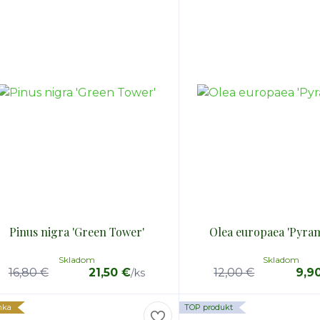
Pinus nigra 'Green Tower'
Olea europaea 'Pyram
Skladom
Skladom
16,80 €
21,50 €
12,00 €
9,9
/
ks
nka
TOP produkt