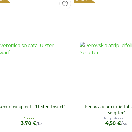
nka
Novinka
Veronica spicata 'Ulster Dwarf'
Perovskia atriplicifolia
Scepter'
Skladom
Nie je skladom
3,70 €
4,50 €
/
ks
/
ks