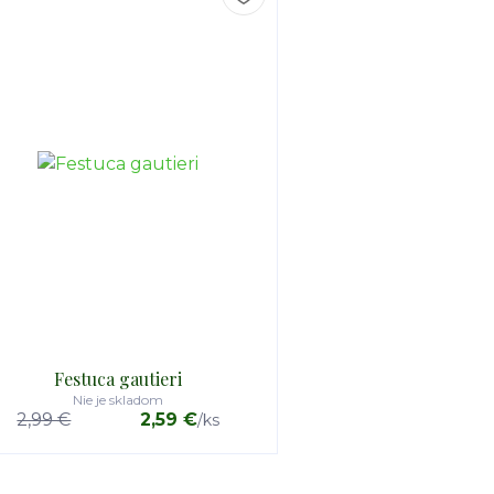
Festuca gautieri
Nie je skladom
2,99 €
2,59 €
/
ks