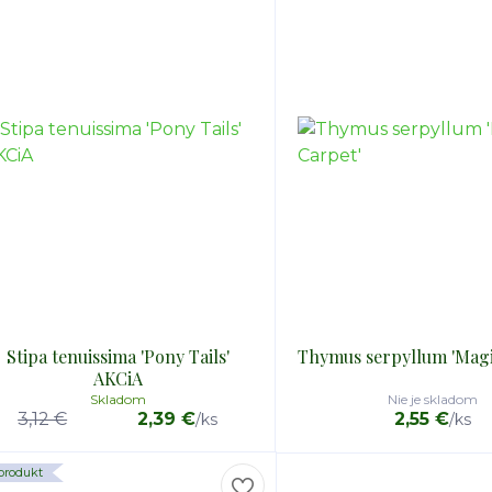
Stipa tenuissima 'Pony Tails'
Thymus serpyllum 'Magi
AKCiA
Skladom
Nie je skladom
3,12 €
2,39 €
2,55 €
/
ks
/
ks
produkt