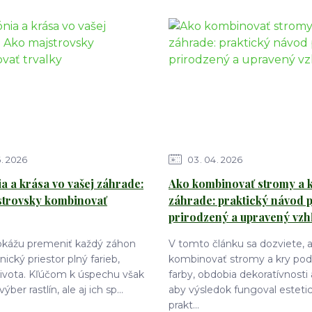
6
2026
03
04
2026
 a krása vo vašej záhrade:
Ako kombinovať stromy a k
strovsky kombinovať
záhrade: praktický návod 
prirodzený a upravený vzh
dokážu premeniť každý záhon
V tomto článku sa dozviete, 
ický priestor plný farieb,
kombinovať stromy a kry podľ
života. Kľúčom k úspechu však
farby, obdobia dekoratívnosti 
výber rastlín, ale aj ich sp...
aby výsledok fungoval estetic
prakt...