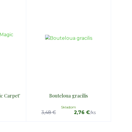
c Carpet'
Bouteloua gracilis
Skladom
3,48 €
2,76 €
/
ks