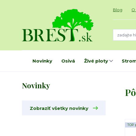
Blog
O
Novinky
Osivá
Živé ploty
Strom
Novinky
Pô
Zobraziť všetky novinky
TOP 