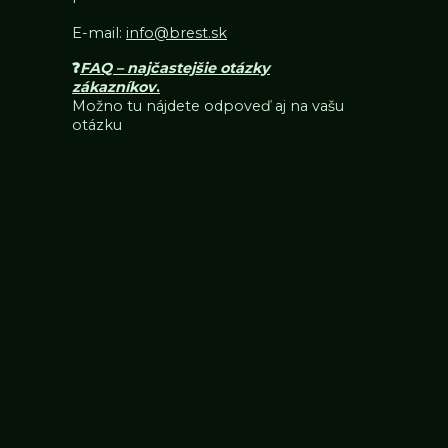
E-mail:
info@brest.sk
❓
FAQ – najčastejšie otázky
zákazníkov
.
Možno tu nájdete odpoveď aj na vašu
otázku