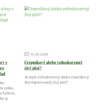
15
02
2026
ry v
Črepníkový alebo voľnokorenný
pre
živý plot?
ľad
Je lepší voľnokorenný alebo črepníkový
(kontajnerovaný) živý plot?
ako
a výšky,
a funkcie,
ky aj