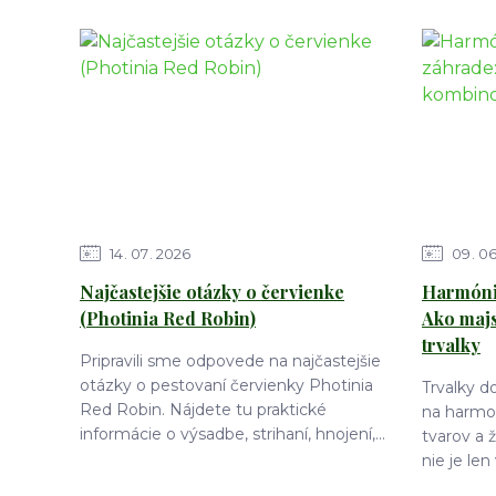
14
07
2026
09
0
Najčastejšie otázky o červienke
Harmónia
(Photinia Red Robin)
Ako maj
trvalky
Pripravili sme odpovede na najčastejšie
otázky o pestovaní červienky Photinia
Trvalky 
Red Robin. Nájdete tu praktické
na harmon
informácie o výsadbe, strihaní, hnojení,...
tvarov a 
nie je len 