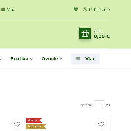
Viac
Prihlásenie
0
ks
0,00 €
Exotika
Ovocie
Viac
strana
z 1
Akcia
Novinka