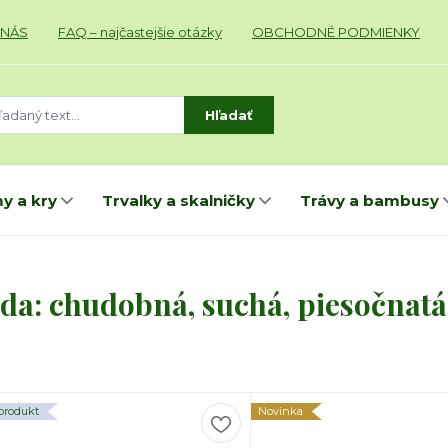
 NÁS
FAQ – najčastejšie otázky
OBCHODNÉ PODMIENKY
Hľadať
y a kry
Trvalky a skalničky
Trávy a bambusy
da: chudobná, suchá, piesočnatá
produkt
Novinka