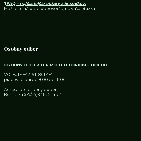
❓
FAQ – najčastejšie otázky zákazníkov
.
Možno tu nájdete odpoveď aj na vašu otázku
Osobný odber
OSOBNÝ ODBER LEN PO TELEFONICKEJ DOHODE
VOLAJTE
+421 911 801 474
pracovné dni od 8:00 do 16:00
Adresa pre osobný odber:
Bohatská 577/25, 946 52 Imeľ