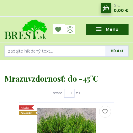
0
ks
0,00 €
Menu
Hľadať
Mrazuvzdornosť: do -45°C
strana
z 1
Akcia
Novinka