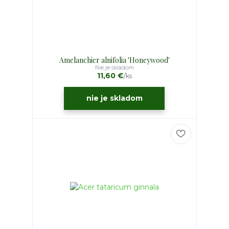
Amelanchier alnifolia 'Honeywood'
Nie je skladom
11,60 €
/
ks
nie je skladom