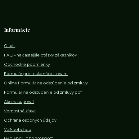
Informácie
O nás
FAQ – najčastejšie otázky zákazníkov
Obchodné podmienky
Formulár pre reklamáciu tovaru
Online Formulár na odstúpenie od zmluvy
Formulár na odstúpenie od z
mluvy pdf
Ako nakupovať
Vernostná zľava
Ochrana osobných údajov
Veľkoobchod
NARIADENIE EP 2016/2031