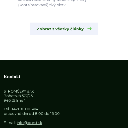
(kontajnerovaný) živý plot?
Zobraziť všetky články
Kontakt
STROMČEKY s.r.o.
Bohatská 577/25
946 52 Imeľ
Tel.:
+421 911 801 474
pracovné dni od 8:00 do 16:00
E-mail:
info@brest.sk