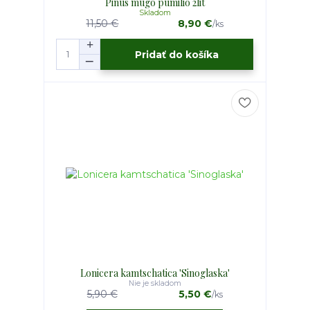
Pinus mugo pumilio 2lit
Skladom
11,50 €
8,90 €
/
ks
Pridať do košíka
Lonicera kamtschatica 'Sinoglaska'
Nie je skladom
5,90 €
5,50 €
/
ks