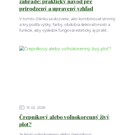
záhrade: praktický návod pre
prirodzený a upravený vzhľad
V tomto článku sa dozviete, ako kombinovať stromy
a kry podľa výšky, farby, obdobia dekoratívnosti a
funkcie, aby výsledok fungoval esteticky aj prakt...
15
02
2026
Črepníkový alebo voľnokorenný živý
plot?
Je lepší voľnokorenný alebo črepníkový