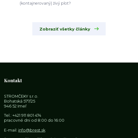
(kontajnerovaný) živý plot?
Zobraziť všetky články
Kontakt
STROMČEKY s.r.o.
Bohatská 577/25
946 52 Imeľ
Tel.:
+421 911 801 474
pracovné dni od 8:00 do 16:00
E-mail:
info@brest.sk