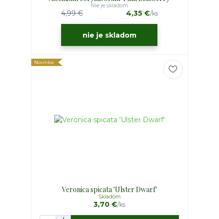
Nie je skladom
4,99 €
4,35 €
/
ks
nie je skladom
Novinka
Veronica spicata 'Ulster Dwarf'
Skladom
3,70 €
/
ks