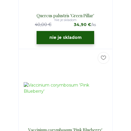
Quercus palustris 'Green Pillar'
Nie je skladom
40,00 €
34,90 €
/
ks
nie je skladom
Vaccinium corymbosum 'Pink Blueberry'