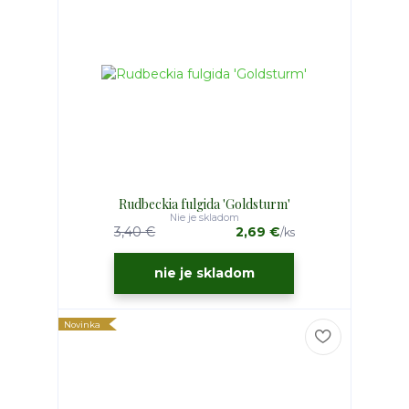
Rudbeckia fulgida 'Goldsturm'
Nie je skladom
3,40 €
2,69 €
/
ks
nie je skladom
Novinka