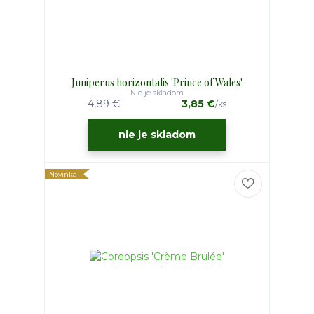
Juniperus horizontalis 'Prince of Wales'
Nie je skladom
4,89 €
3,85 €
/
ks
nie je skladom
Novinka