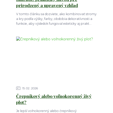
prirodzený a upravený vzhľad
V tomto článku sa dozviete, ako kombinovať stromy
a kry podľa výšky, farby, obdobia dekoratívnosti a
funkcie, aby výsledok fungoval esteticky aj prakt...
15
02
2026
Črepníkový alebo voľnokorenný živý
plot?
Je lepší voľnokorenný alebo črepníkový