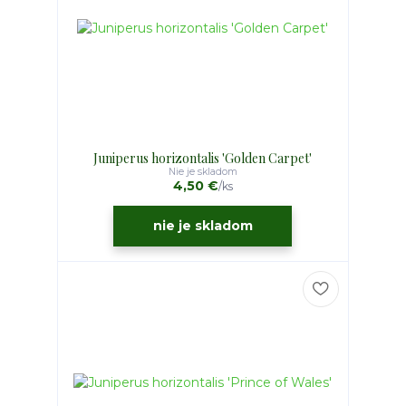
Juniperus horizontalis 'Golden Carpet'
Nie je skladom
4,50 €
/
ks
nie je skladom