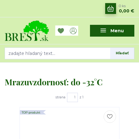
0
ks
0,00 €
Menu
Hľadať
Mrazuvzdornosť: do -32°C
strana
z 1
TOP produkt