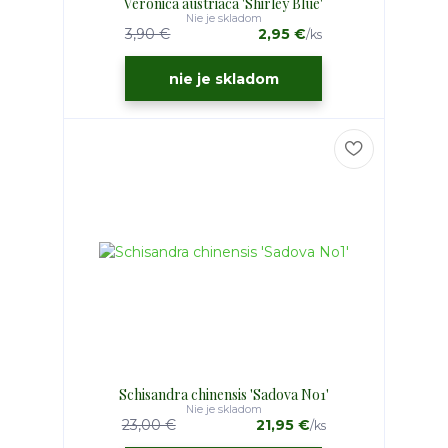
Veronica austriaca 'Shirley Blue'
Nie je skladom
3,90 €
2,95 €
/
ks
nie je skladom
Schisandra chinensis 'Sadova No1'
Nie je skladom
23,00 €
21,95 €
/
ks