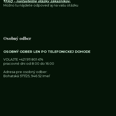
❓
FAQ – najčastejšie otázky zákazníkov
.
Možno tu nájdete odpoveď aj na vašu otázku
Osobný odber
OSOBNÝ ODBER LEN PO TELEFONICKEJ DOHODE
VOLAJTE
+421 911 801 474
pracovné dni od 8:00 do 16:00
Adresa pre osobný odber:
Bohatská 577/25, 946 52 Imeľ