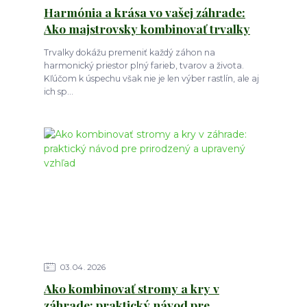
Harmónia a krása vo vašej záhrade:
Ako majstrovsky kombinovať trvalky
Trvalky dokážu premeniť každý záhon na
harmonický priestor plný farieb, tvarov a života.
Kľúčom k úspechu však nie je len výber rastlín, ale aj
ich sp...
03
04
2026
Ako kombinovať stromy a kry v
záhrade: praktický návod pre