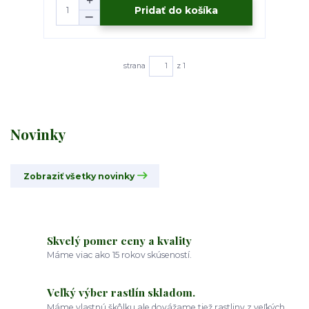
Pridať do košíka
strana
z 1
Novinky
Zobraziť všetky novinky
Skvelý pomer ceny a kvality
Máme viac ako 15 rokov skúseností.
Veľký výber rastlín skladom.
Máme vlastnú škôlku ale dovážame tiež rastliny z veľkých