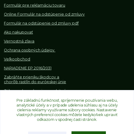
Formulár pre reklamáciu tovaru
Online Formulár na odstúpenie od zmluvy
Formulár na odstúpenie od z
mluvy pdf
Ako nakupovať
Vernostná zľava
Ochrana osobných údajov
Veľkoobchod
NARIADENIE EP 2016/2031
Zabráňte prieniku škodcov a
chorôb rastlín do európskej únie
Zákazy, obmedzenia a osobitné
požiadavky pri dovoze a
obchodovaní s rastlinami
Pre základnú funkčnosť, spríjemnenie používania webu,
analytické účely a v prípade udelenia súhlasu aj na účely
cielenia reklamy využívame súbory cookies. Nastavenie
vlastných preferencií cookies môžete kedykoľvek upraviť
odkazom v spodnej časti stránok.