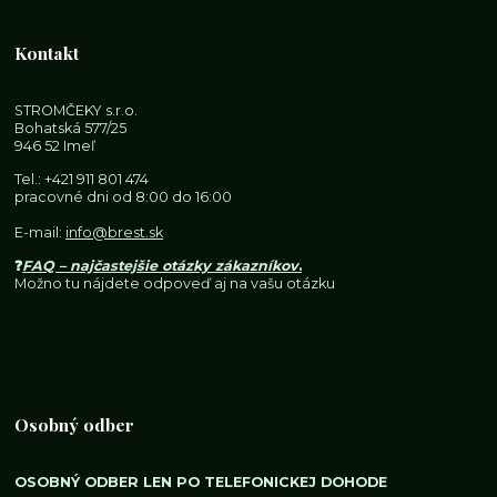
Kontakt
STROMČEKY s.r.o.
Bohatská 577/25
946 52 Imeľ
Tel.:
+421 911 801 474
pracovné dni od 8:00 do 16:00
E-mail:
info@brest.sk
❓
FAQ – najčastejšie otázky zákazníkov
.
Možno tu nájdete odpoveď aj na vašu otázku
Osobný odber
OSOBNÝ ODBER LEN PO TELEFONICKEJ DOHODE