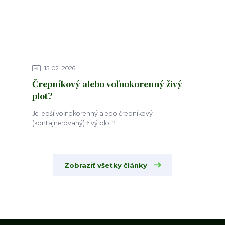
15
02
2026
Črepníkový alebo voľnokorenný živý
plot?
Je lepší voľnokorenný alebo črepníkový
(kontajnerovaný) živý plot?
Zobraziť všetky články