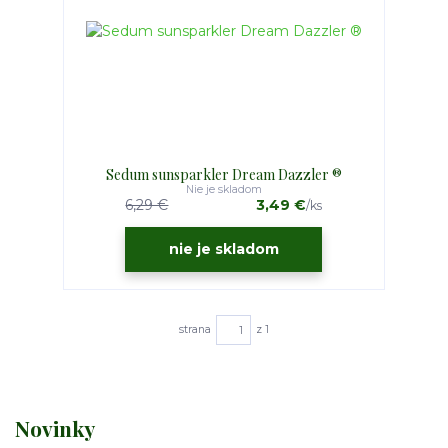
Sedum sunsparkler Dream Dazzler ®
Nie je skladom
6,29 €
3,49 €
/
ks
nie je skladom
strana
z 1
Novinky