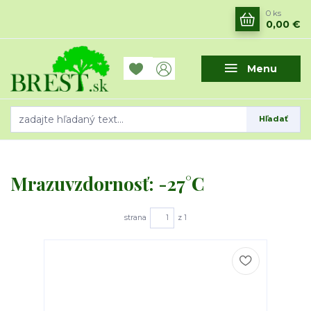
0
ks
0,00 €
Menu
Hľadať
Mrazuvzdornosť: -27°C
strana
z 1