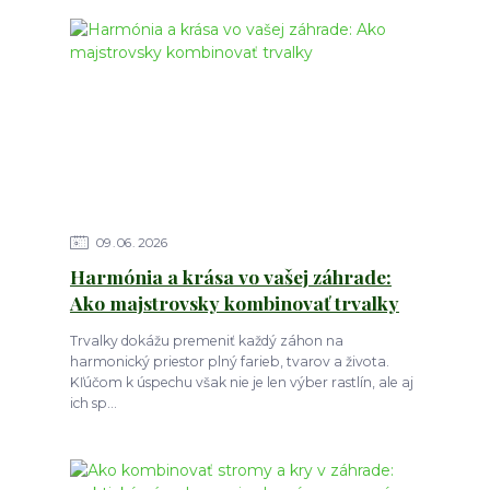
09
06
2026
Harmónia a krása vo vašej záhrade:
Ako majstrovsky kombinovať trvalky
Trvalky dokážu premeniť každý záhon na
harmonický priestor plný farieb, tvarov a života.
Kľúčom k úspechu však nie je len výber rastlín, ale aj
ich sp...