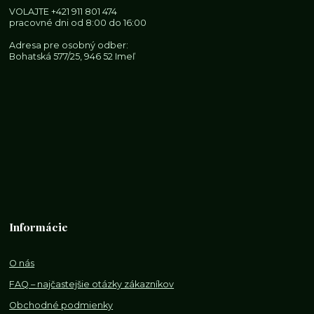
VOLAJTE
+421 911 801 474
pracovné dni od 8:00 do 16:00
Adresa pre osobný odber:
Bohatská 577/25, 946 52 Imeľ
Informácie
O nás
FAQ – najčastejšie otázky zákazníkov
Obchodné podmienky