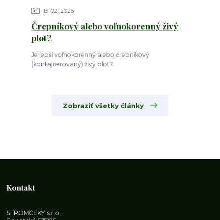
15
02
2026
Črepníkový alebo voľnokorenný živý
plot?
Je lepší voľnokorenný alebo črepníkový
(kontajnerovaný) živý plot?
Zobraziť všetky články
Kontakt
STROMČEKY s.r.o.