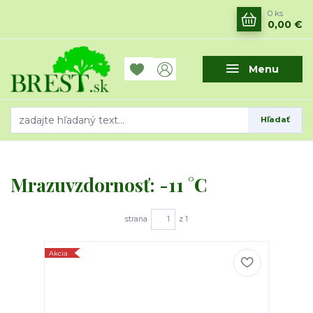
0
ks
0,00 €
Menu
Hľadať
Mrazuvzdornosť: -11 °C
strana
z 1
Akcia