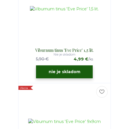
Viburnum tinus 'Eve Price' 1,5 lit.
Nie je skladom
5,90 €
4,99 €
/
ks
nie je skladom
Akcia