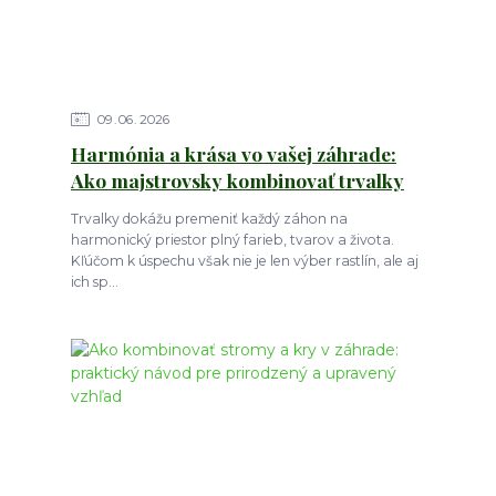
09
06
2026
Harmónia a krása vo vašej záhrade:
Ako majstrovsky kombinovať trvalky
Trvalky dokážu premeniť každý záhon na
harmonický priestor plný farieb, tvarov a života.
Kľúčom k úspechu však nie je len výber rastlín, ale aj
ich sp...