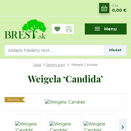
0
ks
0,00 €
Menu
Hľadať
Úvod
Stromy a kry
Weigela ‘Candida’
Weigela ‘Candida’
Novinka