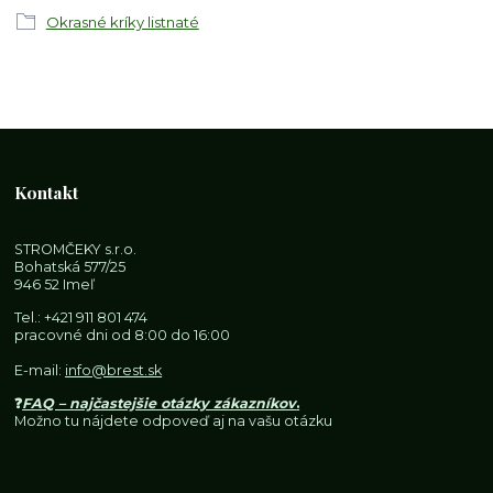
Okrasné kríky listnaté
Kontakt
STROMČEKY s.r.o.
Bohatská 577/25
946 52 Imeľ
Tel.:
+421 911 801 474
pracovné dni od 8:00 do 16:00
E-mail:
info@brest.sk
❓
FAQ – najčastejšie otázky zákazníkov
.
Možno tu nájdete odpoveď aj na vašu otázku