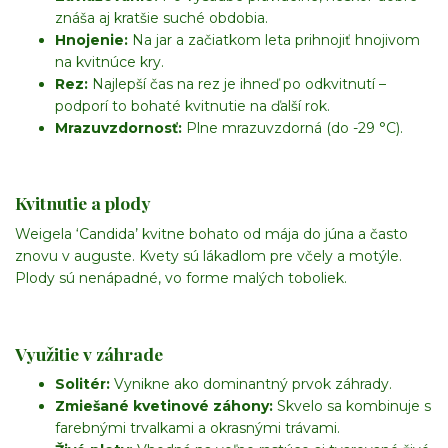
znáša aj kratšie suché obdobia.
Hnojenie:
Na jar a začiatkom leta prihnojiť hnojivom
na kvitnúce kry.
Rez:
Najlepší čas na rez je ihneď po odkvitnutí –
podporí to bohaté kvitnutie na ďalší rok.
Mrazuvzdornosť:
Plne mrazuvzdorná (do -29 °C).
Kvitnutie a plody
Weigela ‘Candida’ kvitne bohato od mája do júna a často
znovu v auguste. Kvety sú lákadlom pre včely a motýle.
Plody sú nenápadné, vo forme malých toboliek.
Využitie v záhrade
Solitér:
Vynikne ako dominantný prvok záhrady.
Zmiešané kvetinové záhony:
Skvelo sa kombinuje s
farebnými trvalkami a okrasnými trávami.