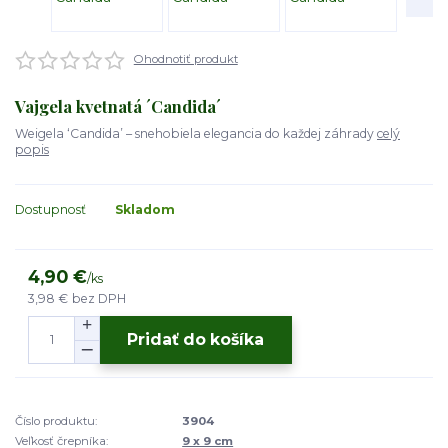
Ohodnotiť produkt
Vajgela kvetnatá ´Candida´
Weigela ‘Candida’ – snehobiela elegancia do každej záhrady
celý
popis
Dostupnosť
Skladom
4,90 €
/
ks
3,98 €
bez DPH
Pridať do košíka
Číslo produktu:
3904
Veľkosť črepníka:
9 x 9 cm