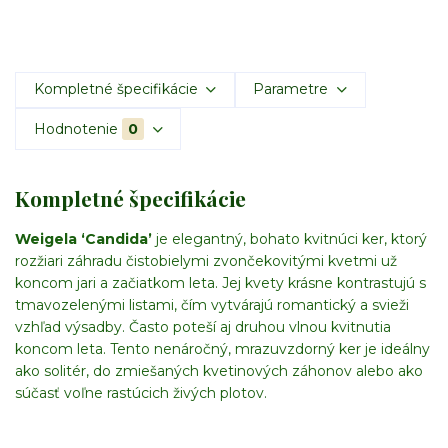
Kompletné špecifikácie
Parametre
Hodnotenie
0
Kompletné špecifikácie
Weigela ‘Candida’
je elegantný, bohato kvitnúci ker, ktorý
rozžiari záhradu čistobielymi zvončekovitými kvetmi už
koncom jari a začiatkom leta. Jej kvety krásne kontrastujú s
tmavozelenými listami, čím vytvárajú romantický a svieži
vzhľad výsadby. Často poteší aj druhou vlnou kvitnutia
koncom leta. Tento nenáročný, mrazuvzdorný ker je ideálny
ako solitér, do zmiešaných kvetinových záhonov alebo ako
súčasť voľne rastúcich živých plotov.