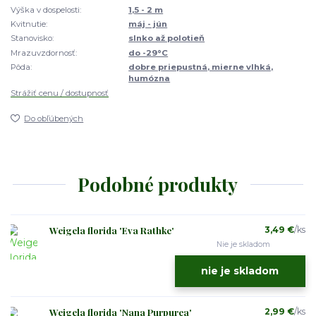
Výška v dospelosti:
1,5 - 2 m
Kvitnutie:
máj - jún
Stanovisko:
slnko až polotieň
Mrazuvzdornosť:
do -29°C
Pôda:
dobre priepustná, mierne vlhká,
humózna
Strážiť cenu / dostupnosť
Do obľúbených
Podobné produkty
Weigela florida 'Eva Rathke'
3,49 €
/
ks
Nie je skladom
nie je skladom
Weigela florida 'Nana Purpurea'
2,99 €
/
ks