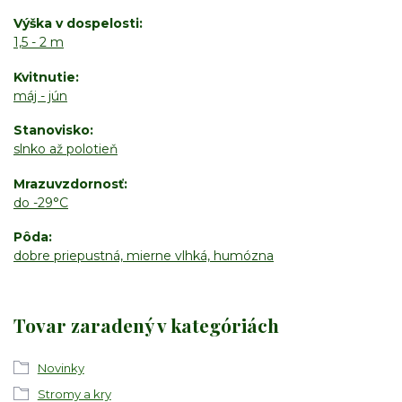
Výška v dospelosti
1,5 - 2 m
Kvitnutie
máj - jún
Stanovisko
slnko až polotieň
Mrazuvzdornosť
do -29°C
Pôda
dobre priepustná, mierne vlhká, humózna
Tovar zaradený v kategóriách
Novinky
Stromy a kry