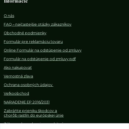
Informácie
O nás
FAQ – najčastejšie otázky zákazníkov
Obchodné podmienky
Formulár pre reklamáciu tovaru
Online Formulár na odstúpenie od zmluvy
Formulár na odstúpenie od z
mluvy pdf
Ako nakupovať
Vernostná zľava
Ochrana osobných údajov
Veľkoobchod
NARIADENIE EP 2016/2031
Zabráňte prieniku škodcov a
chorôb rastlín do európskej únie
Zákazy, obmedzenia a osobitné
požiadavky pri dovoze a