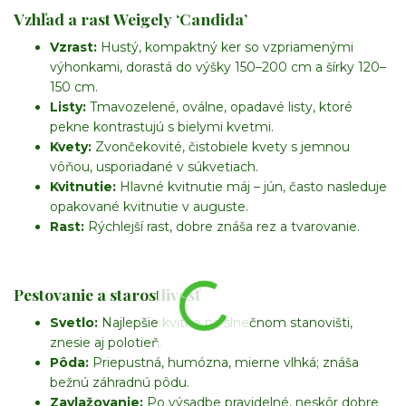
Vzhľad a rast Weigely ‘Candida’
Vzrast:
Hustý, kompaktný ker so vzpriamenými
výhonkami, dorastá do výšky 150–200 cm a šírky 120–
150 cm.
Listy:
Tmavozelené, oválne, opadavé listy, ktoré
pekne kontrastujú s bielymi kvetmi.
Kvety:
Zvončekovité, čistobiele kvety s jemnou
vôňou, usporiadané v súkvetiach.
Kvitnutie:
Hlavné kvitnutie máj – jún, často nasleduje
opakované kvitnutie v auguste.
Rast:
Rýchlejší rast, dobre znáša rez a tvarovanie.
Pestovanie a starostlivosť
Svetlo:
Najlepšie kvitne na slnečnom stanovišti,
znesie aj polotieň.
Pôda:
Priepustná, humózna, mierne vlhká; znáša
bežnú záhradnú pôdu.
Zavlažovanie:
Po výsadbe pravidelné, neskôr dobre