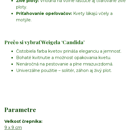
Živé ploty:
Vhodná na voľne rastúce aj tvarované živé
ploty.
Priťahovanie opeľovačov:
Kvety lákajú včely a
motýle.
Prečo si vybrať Weigela ‘Candida’
Čistobiela farba kvetov prináša eleganciu a jemnosť.
Bohaté kvitnutie a možnosť opakovania kvetu.
Nenáročná na pestovanie a plne mrazuvzdorná.
Univerzálne použitie – solitér, záhon aj živý plot.
Parametre
Veľkosť črepníka
9 x 9 cm