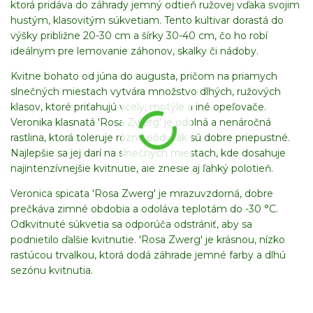
ktorá pridáva do záhrady jemný odtieň ružovej vďaka svojim
hustým, klasovitým súkvetiam. Tento kultivar dorastá do
výšky približne 20-30 cm a šírky 30-40 cm, čo ho robí
ideálnym pre lemovanie záhonov, skalky či nádoby.
Kvitne bohato od júna do augusta, pričom na priamych
slnečných miestach vytvára množstvo dlhých, ružových
klasov, ktoré priťahujú včely, motýle a iné opeľovače.
Veronika klasnatá 'Rosa Zwerg' je odolná a nenáročná
rastlina, ktorá toleruje rôzne pôdy, ak sú dobre priepustné.
Najlepšie sa jej darí na slnečných miestach, kde dosahuje
najintenzívnejšie kvitnutie, ale znesie aj ľahký polotieň.
Veronica spicata 'Rosa Zwerg' je mrazuvzdorná, dobre
prečkáva zimné obdobia a odoláva teplotám do -30 °C.
Odkvitnuté súkvetia sa odporúča odstrániť, aby sa
podnietilo ďalšie kvitnutie. 'Rosa Zwerg' je krásnou, nízko
rastúcou trvalkou, ktorá dodá záhrade jemné farby a dlhú
sezónu kvitnutia.