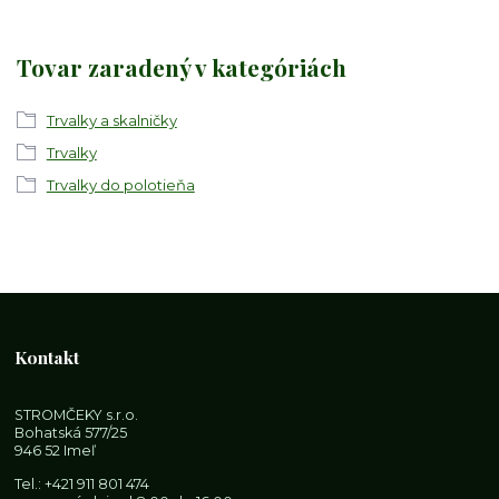
Tovar zaradený v kategóriách
Trvalky a skalničky
Trvalky
Trvalky do polotieňa
Kontakt
STROMČEKY s.r.o.
Bohatská 577/25
946 52 Imeľ
Tel.:
+421 911 801 474