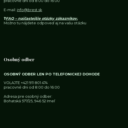
pracovné dni od 8:00 do 16:00
E-mail:
info@brest.sk
❓
FAQ – najčastejšie otázky zákazníkov
.
Možno tu nájdete odpoveď aj na vašu otázku
Osobný odber
OSOBNÝ ODBER LEN PO TELEFONICKEJ DOHODE
VOLAJTE
+421 911 801 474
pracovné dni od 8:00 do 16:00
Adresa pre osobný odber:
Bohatská 577/25, 946 52 Imeľ