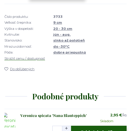
Číslo produktu:
3733
Veľkosť črepníka:
9 cm
Výška v dospelosti:
20 - 30 cm
Kvitnutie:
jún - aug.
Stanovisko:
slnko až polotieň
Mrazuvzdornosť:
do -30°C
Pôda:
dobre priepustná
Strážiť cenu / dostupnosť
Do obľúbených
Podobné produkty
Veronica spicata 'Nana Blauteppich'
2,95 €
/
ks
Skladom