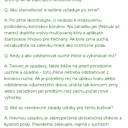
Q: Akú starostlivosť si rastlina vyžaduje po zime?
A: Po zime skontrolujte, či nedošlo k mrazovému
poškodeniu končekov konárov. Na začiatku jari (február až
marec) doplňte vrstvu mulčovacej kôry a aplikujte
štartovacie hnojivo pre ihličnany. Ak bola zima suchá,
nezabudnite na zálievku hneď, ako rozmrzne pôda.
Q: Kedy a ako odstraňovať suché ihličie a vykonávať rez?
A: Tisovec je opadavý, takže ihličie na jeseň prirodzene
uschne a opadne – toto ihličie netreba odstraňovať z
konárov ručne. Ak je potrebný rez na úpravu tvaru alebo
odstránenie odumretého dreva, urobte tak koncom zimy
alebo začiatkom jari predtým, než začnú pučať nové
výhonky.
Q: Aké sú všeobecné zásady údržby pre tento kultivar?
A: Hlavnou zásadou je zabezpečenie dostatočnej vlhkosti a
kyslosti pôdy. Pravidelne zalievajte, najmä v suchších