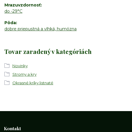
Mrazuvzdornosť
do -29°C
Pôda
dobre priepustná a vlhká, humózna
Tovar zaradený v kategóriách
Novinky
Stromy a kry
Okrasné kríky listnaté
Kontakt