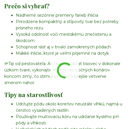
Prečo si vybrať?
Nádherné sezónne premeny farieb ihličia
Prirodzene kompaktný a stĺpovitý tvar bez potreby
prísneho rezu
Vysoká odolnosť voči mestskému znečisteniu a
škodcom
Schopnosť rásť aj v trvalo zamokrených pôdach
Mäkké ihličie, ktoré je veľmi príjemné na dotyk
🌱
Tip od pestovateľa:
Ak chcete udržať tisovec v dokonale
úzkom tvare, vykonajte mierny rez bočných konárov
koncom zimy, čo stimuluje ešte hustejšie vetvenie
smerom nahor.
Tipy na starostlivosť
Udržujte pôdu okolo koreňov neustále vlhkú, najmä u
čerstvo vysadených rastlín.
Používajte mulčovaciu kôru na udržanie kyslého pH
pôdy a vlhkosti.