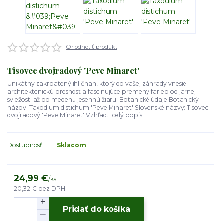
Ohodnotiť produkt
Tisovec dvojradový 'Peve Minaret'
Unikátny zakrpatený ihličnan, ktorý do vašej záhrady vnesie
architektonickú presnosť a fascinujúce premeny farieb od jarnej
sviežosti až po medenú jesennú žiaru. Botanické údaje Botanický
názov: Taxodium distichum 'Peve Minaret' Slovenské názvy: Tisovec
dvojradový 'Peve Minaret' Vzhľad...
celý popis
Dostupnosť
Skladom
24,99 €
/
ks
20,32 €
bez DPH
Pridať do košíka