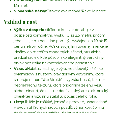
Minaret'
Slovenské názvy:
Tisovec dvojradový 'Peve Minaret'
Vzhľad a rast
Výška v dospelosti:
Tento kultivar dosahuje v
dospelosti kompaktnú výšku 1,5 až 2,5 metra, pričom
jeho rast je mimoriadne pomalý, zvyčajne len 10 až 15
centimetrov ročne. Vďaka svojej limitovanej mierke je
ideálny do menších moderných záhrad, átrií alebo
predzáhradiek, kde pôsobí ako elegantný vertikálny
prvok bez rizika nekontrolovaného prerastania.
Vzrast:
Habitus rastliny je výrazne stĺpovitý až úzko
pyramídový s hustým, pravidelným vetvením, ktoré
smeruje nahor. Táto štruktúra vytvára hustú, takmer
nepriehľadnú textúru, ktorá pripomína zelenú vežu
alebo minaret, čo rastline dodáva silný architektonický
charakter a vizuálnu stabilitu počas celého roka.
Listy:
Ihličie je mäkké, jemné a perovité, usporiadané
v dvoch úhľadných radoch pozdĺž výhonkov, čo mu