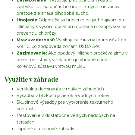
Zavlažovanie:
Vyžaduje pravidelnú a výdatnú
zálievku, najmä počas horúcich letných mesiacov,
pretože zle znáša dlhodobé sucho.
Hnojenie:
Odporúča sa hnojenie na jar hnojivom pre
ihličnany s vyšším obsahom dusíka a mikroprvkov na
prevenciu chlorózy.
Mrazuvzdornosť:
Vynikajúca mrazuvzdornosť až do
-29 °C, čo zodpovedá zónam USDA 5-9.
Zazimovanie:
Ako opadavý ihličnan prečkáva zimu v
bezlistom stave; v mladosti je vhodné chrániť
koreňovú sústavu vrstvou mulču.
Využitie v záhrade
Vertikálna dominanta v malých záhradách
Výsadba v blízkosti jazierok a vodných tokov
Skupinové výsadby pre vytvorenie textúrneho
kontrastu
Pestovanie v dostatočne veľkých nádobách na
terasách
Japonské a zenové záhrady