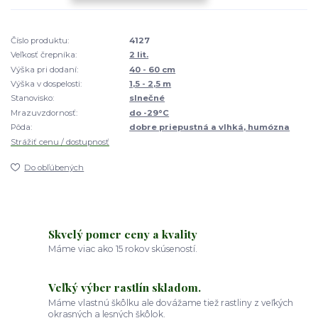
Číslo produktu:
4127
Veľkosť črepníka:
2 lit.
Výška pri dodaní:
40 - 60 cm
Výška v dospelosti:
1,5 - 2,5 m
Stanovisko:
slnečné
Mrazuvzdornosť:
do -29°C
Pôda:
dobre priepustná a vlhká, humózna
Strážiť cenu / dostupnosť
Do obľúbených
Skvelý pomer ceny a kvality
Máme viac ako 15 rokov skúseností.
Veľký výber rastlín skladom.
Máme vlastnú škôlku ale dovážame tiež rastliny z veľkých
okrasných a lesných škôlok.