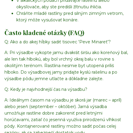
V alkalických pôdach pridávajte rašelinu alebo
okysľovače, aby ste predišli žltnutiu ihličia.
Chráňte mladé rastliny pred silným zimným vetrom,
ktorý môže vysušovať konáre.
Často kladené otázky (FAQ)
Q: Ako a do akej hĺbky sadiť tisovec 'Peve Minaret'?
A: Pri výsadbe vykopte jamu dvakrát širšiu ako koreňový bal,
ale len tak hlbokú, aby bol vrchný okraj balu v rovine s
okolitým terénom. Rastlina nesmie byť utopená príliš
hlboko. Do výsadbovej jamy pridajte kyslú rašelinu a po
výsadbe pôdu jemne utlačte a dôkladne zalejte.
Q: Kedy je najvhodnejší čas na výsadbu?
A: Ideálnym časom na výsadbu je skorá jar (marec – apríl)
alebo jeseň (september – október). Jarná výsadba
umožňuje rastline dobre zakoreniť pred letnými
horúčavami, zatiaľ čo jesenná využíva prirodzenú vlhkosť
pôdy. Kontajnerované rastliny možno sadiť počas celej
sezóny, ak sa zabezpečí dostatok vody.