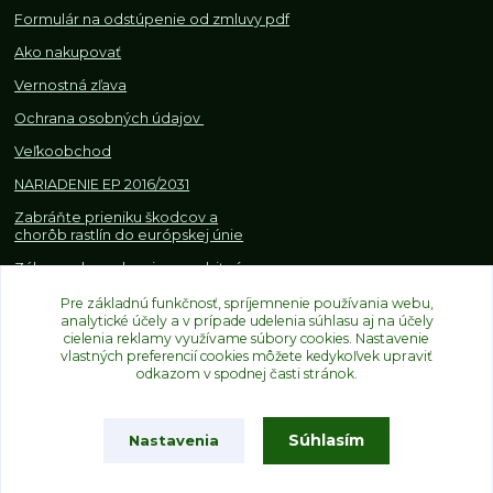
Formulár na odstúpenie od z
mluvy pdf
Ako nakupovať
Vernostná zľava
Ochrana osobných údajov
Veľkoobchod
NARIADENIE EP 2016/2031
Zabráňte prieniku škodcov a
chorôb rastlín do európskej únie
Zákazy, obmedzenia a osobitné
požiadavky pri dovoze a
obchodovaní s rastlinami
Pre základnú funkčnosť, spríjemnenie používania webu,
analytické účely a v prípade udelenia súhlasu aj na účely
cielenia reklamy využívame súbory cookies. Nastavenie
vlastných preferencií cookies môžete kedykoľvek upraviť
odkazom v spodnej časti stránok.
Súhlasím
Nastavenia
Upravit sběr cookies.