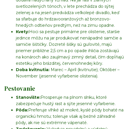
dodáva nadýchaný vzhľad. Na jar raší v žiarivých
svetlozelených tónoch, v lete prechádza do sýtej
zelenej a na jeseň predvádza veľkolepé divadlo, keď
sa sfarbuje do hrdzavooranžových až bronzovo-
hnedých odtieňov predtým, než na zimu opadne.
Kvety:
Hoci sa pestuje primárne pre olistenie, staršie
jedince môžu na jar produkovať nenápadné samčie a
samičie šištičky. Dozreté šišky sú guľovité, majú
priemer približne 2,5 cm a po opade ihličia zostávajú
na konároch ako zaujímavý zimný detail, čím dopĺňajú
estetiku jeho brázditej, červenohnedej kôry.
Doba kvitnutia:
Marec – Apríl (kvitnutie); Október –
November (jesenné vyfarbenie olistenia).
Pestovanie
Stanovište:
Prosperuje na plnom slnku, ktoré
zabezpečuje hustý rast a sýte jesenné vyfarbenie.
Pôda:
Preferuje vlhké až mokré, kyslé pôdy bohaté na
organickú hmotu; toleruje však aj bežné záhradné
pôdy, ak nie sú extrémne vápenaté.