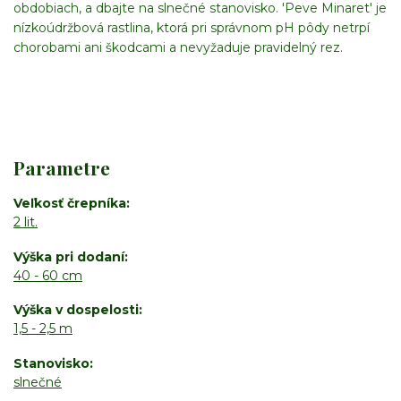
obdobiach, a dbajte na slnečné stanovisko. 'Peve Minaret' je
nízkoúdržbová rastlina, ktorá pri správnom pH pôdy netrpí
chorobami ani škodcami a nevyžaduje pravidelný rez.
Parametre
Veľkosť črepníka
2 lit.
Výška pri dodaní
40 - 60 cm
Výška v dospelosti
1,5 - 2,5 m
Stanovisko
slnečné