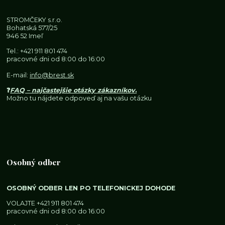
STROMČEKY s.r.o.
Bohatská 577/25
946 52 Imeľ
Tel.:
+421 911 801 474
pracovné dni od 8:00 do 16:00
E-mail:
info@brest.sk
❓
FAQ – najčastejšie otázky zákazníkov
.
Možno tu nájdete odpoveď aj na vašu otázku
Osobný odber
OSOBNÝ ODBER LEN PO TELEFONICKEJ DOHODE
VOLAJTE
+421 911 801 474
pracovné dni od 8:00 do 16:00