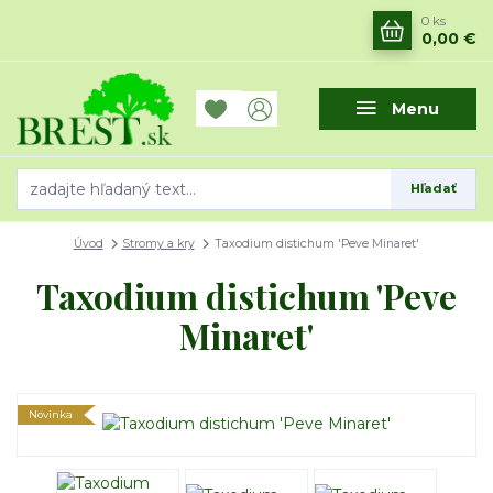
0
ks
0,00 €
Menu
Hľadať
Úvod
Stromy a kry
Taxodium distichum 'Peve Minaret'
Taxodium distichum 'Peve
Minaret'
Novinka