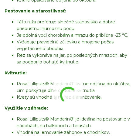
Pestovanie a starostlivosť:
Táto ruža preferuje slnečné stanovisko a dobre
priepustnú, humóznu pôdu.
Je odolná voči chorobám a mrazu do približne -23 °C.
Vyžaduje pravidelnú zálievku a hnojenie počas
vegetačného obdobia.
Rez sa vykonáva na jar, po posledných mrazoch, aby
sa podporilo bohaté kvitnutie.
Kvitnutie:
Rosa 'Lilliputs® Mandarin®' kvitne od júna do októbra,
čím poskytuje dlhé obdobie kvitnutia.
Kvety sú vhodné aj na rez a aranžovanie.
Využitie v záhrade:
Rosa 'Lilliputs® Mandarin®' je ideálna na pestovanie v
nádobách, na balkónoch a terasách.
Vhodná na lemovanie záhonov a chodníkov.