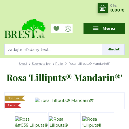
0
ks
0,00 €
Menu
Hľadať
Úvod
Stromy a kry
Ruže
Rosa 'Lilliputs® Mandarin®'
Rosa 'Lilliputs® Mandarin®'
Novinka
Akcia