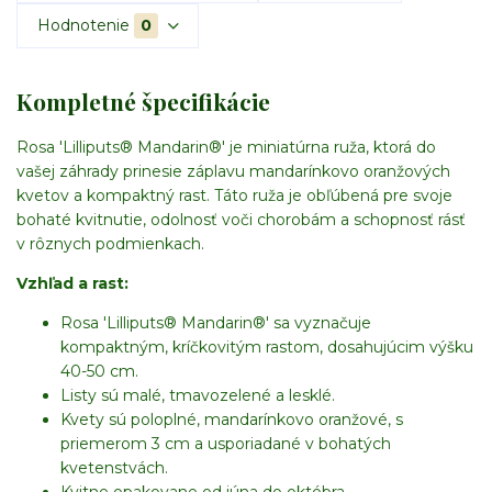
Hodnotenie
0
Kompletné špecifikácie
Rosa 'Lilliputs® Mandarin®' je miniatúrna ruža, ktorá do
vašej záhrady prinesie záplavu mandarínkovo oranžových
kvetov a kompaktný rast. Táto ruža je obľúbená pre svoje
bohaté kvitnutie, odolnosť voči chorobám a schopnosť rásť
v rôznych podmienkach.
Vzhľad a rast:
Rosa 'Lilliputs® Mandarin®' sa vyznačuje
kompaktným, kríčkovitým rastom, dosahujúcim výšku
40-50 cm.
Listy sú malé, tmavozelené a lesklé.
Kvety sú poloplné, mandarínkovo oranžové, s
priemerom 3 cm a usporiadané v bohatých
kvetenstvách.
Kvitne opakovane od júna do októbra.