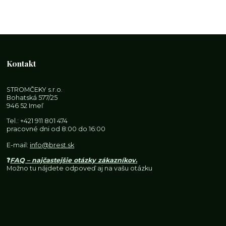
Kontakt
STROMČEKY s.r.o.
Bohatská 577/25
946 52 Imeľ
Tel.:
+421 911 801 474
pracovné dni od 8:00 do 16:00
E-mail:
info@brest.sk
❓
FAQ – najčastejšie otázky zákazníkov
.
Možno tu nájdete odpoveď aj na vašu otázku