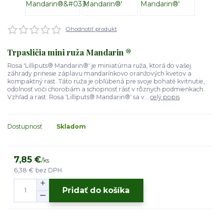
Ohodnotiť produkt
Trpasličia mini ruža Mandarin ®
Rosa 'Lilliputs® Mandarin®' je miniatúrna ruža, ktorá do vašej
záhrady prinesie záplavu mandarínkovo oranžových kvetov a
kompaktný rast. Táto ruža je obľúbená pre svoje bohaté kvitnutie,
odolnosť voči chorobám a schopnosť rásť v rôznych podmienkach.
Vzhľad a rast: Rosa 'Lilliputs® Mandarin®' sa v...
celý popis
Dostupnosť
Skladom
7,85 €
/
ks
6,38 €
bez DPH
Pridať do košíka