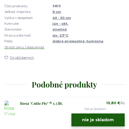
Číslo produktu:
3813
Veľkosť črepníka:
9 cm
Výška v dospelosti:
40 - 50 cm
Kvitnutie:
jún - okt.
Stanovisko:
slnečné
Mrazuvzdornosť:
do -23°C
Pôda:
dobre priepustná, humózna
Strážiť cenu / dostupnosť
Do obľúbených
Podobné produkty
Rosa 'Cutie Pie' ® 1,5 lit.
10,80 €
/
ks
Nie je skladom
nie je skladom