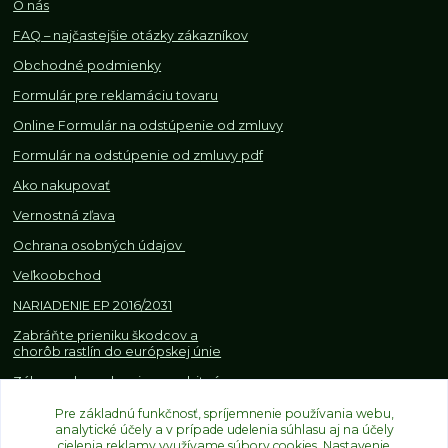
O nás
FAQ – najčastejšie otázky zákazníkov
Obchodné podmienky
Formulár pre reklamáciu tovaru
Online Formulár na odstúpenie od zmluvy
Formulár na odstúpenie od z
mluvy pdf
Ako nakupovať
Vernostná zľava
Ochrana osobných údajov
Veľkoobchod
NARIADENIE EP 2016/2031
Zabráňte prieniku škodcov a
chorôb rastlín do európskej únie
Zákazy, obmedzenia a osobitné
požiadavky pri dovoze a
Pre základnú funkčnosť, spríjemnenie používania webu,
obchodovaní s rastlinami
analytické účely a v prípade udelenia súhlasu aj na účely
cielenia reklamy využívame súbory cookies. Nastavenie