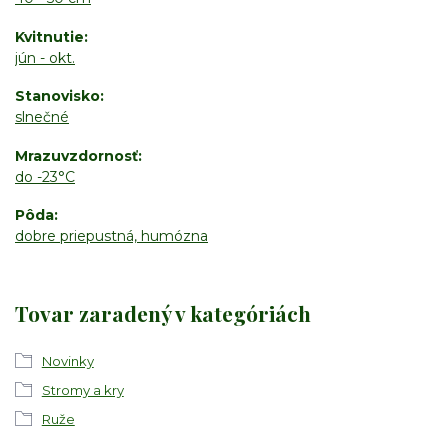
Kvitnutie
jún - okt.
Stanovisko
slnečné
Mrazuvzdornosť
do -23°C
Pôda
dobre priepustná, humózna
Tovar zaradený v kategóriách
Novinky
Stromy a kry
Ruže