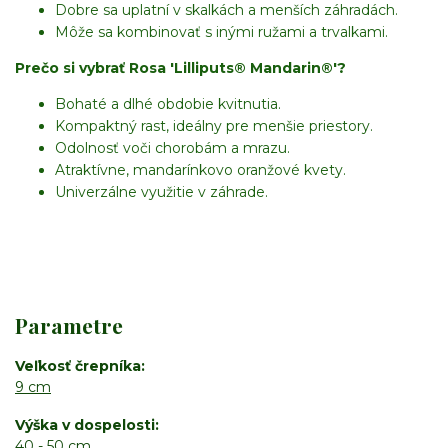
Dobre sa uplatní v skalkách a menších záhradách.
Môže sa kombinovať s inými ružami a trvalkami.
Prečo si vybrať Rosa 'Lilliputs® Mandarin®'?
Bohaté a dlhé obdobie kvitnutia.
Kompaktný rast, ideálny pre menšie priestory.
Odolnosť voči chorobám a mrazu.
Atraktívne, mandarínkovo oranžové kvety.
Univerzálne využitie v záhrade.
Parametre
Veľkosť črepníka
9 cm
Výška v dospelosti
40 - 50 cm