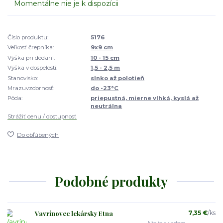
Momentálne nie je k dispozícii
Číslo produktu:
5176
Veľkosť črepníka:
9x9 cm
Výška pri dodaní:
10 - 15 cm
Výška v dospelosti:
1,5 - 2,5 m
Stanovisko:
slnko až polotieň
Mrazuvzdornosť:
do -23°C
Pôda:
priepustná, mierne vlhká, kyslá až
neutrálna
Strážiť cenu / dostupnosť
Do obľúbených
Podobné produkty
Vavrínovec lekársky Etna
7,35 €
/
ks