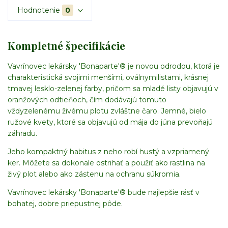
Hodnotenie
0
Kompletné špecifikácie
Vavrínovec lekársky 'Bonaparte'® je novou odrodou, ktorá je
charakteristická svojimi
menšími, oválnymi
listami, krásnej
tmavej lesklo-zelenej farby, pričom
sa mladé listy objavujú v
oranžových odtieňoch, čím dodávajú tomuto
vždyzelenému živému plotu zvláštne čaro. Jemné, bielo
ružové kvety, ktoré sa objavujú od mája do júna prevoňajú
záhradu.
Jeho kompaktný habitus z neho robí hustý a vzpriamený
ker.
Môžete sa dokonale ostrihať a použiť ako rastlina na
živý plot alebo ako zástenu na ochranu súkromia.
Vavrínovec lekársky 'Bonaparte'® bude najlepšie rásť v
bohatej, dobre priepustnej pôde.