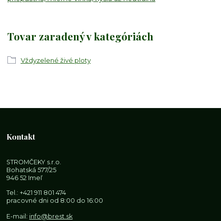
Tovar zaradený v kategóriách
Vždyzelené živé ploty
Kontakt
STROMČEKY s.r.o.
Bohatská 577/25
946 52 Imeľ
Tel.:
+421 911 801 474
pracovné dni od 8:00 do 16:00
E-mail:
info@brest.sk