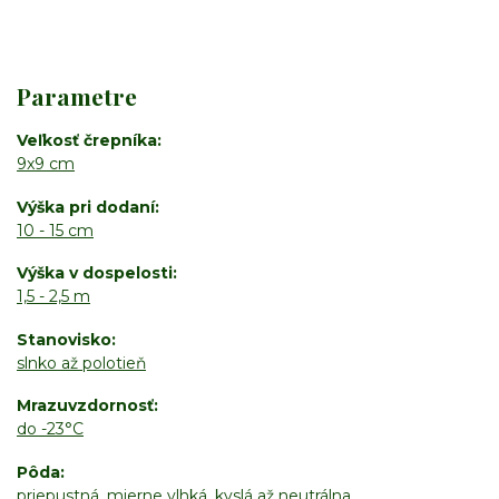
Parametre
Veľkosť črepníka
9x9 cm
Výška pri dodaní
10 - 15 cm
Výška v dospelosti
1,5 - 2,5 m
Stanovisko
slnko až polotieň
Mrazuvzdornosť
do -23°C
Pôda
priepustná, mierne vlhká, kyslá až neutrálna