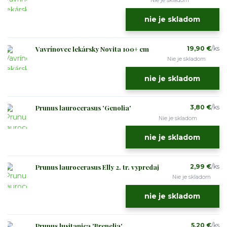
Nie je skladom
nie je skladom
Vavrínovec lekársky Novita 100+ cm
19,90 €
/
ks
Nie je skladom
nie je skladom
Prunus laurocerasus 'Genolia'
3,80 €
/
ks
Nie je skladom
nie je skladom
Prunus laurocerasus Elly 2. tr. vypredaj
2,99 €
/
ks
Nie je skladom
nie je skladom
Prunus lusitanica 'Brenelia'
5,20 €
/
ks