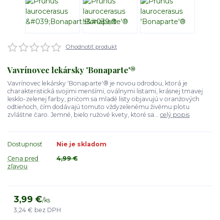
Ohodnotiť produkt
Vavrínovec lekársky 'Bonaparte'®
Vavrínovec lekársky 'Bonaparte'® je novou odrodou, ktorá je
charakteristická svojimi menšími, oválnymi listami, krásnej tmavej
lesklo-zelenej farby, pričom sa mladé listy objavujú v oranžových
odtieňoch, čím dodávajú tomuto vždyzelenému živému plotu
zvláštne čaro. Jemné, bielo ružové kvety, ktoré sa...
celý popis
Dostupnosť
Nie je skladom
Cena pred
4,99 €
zľavou
3,99 €
/
ks
3,24 €
bez DPH