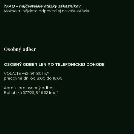
❓
FAQ – najčastejšie otázky zákazníkov
.
Možno tu nájdete odpoveď aj na vašu otázku
Osobný odber
OSOBNÝ ODBER LEN PO TELEFONICKEJ DOHODE
VOLAJTE
+421 911 801 474
pracovné dni od 8:00 do 16:00
Adresa pre osobný odber:
Bohatská 577/25, 946 52 Imeľ