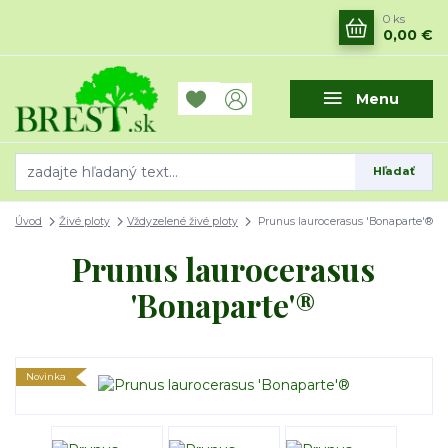
0
ks
0,00 €
Menu
Hľadať
Úvod
Živé ploty
Vždyzelené živé ploty
Prunus laurocerasus 'Bonaparte'®
Prunus laurocerasus
'Bonaparte'®
Novinka