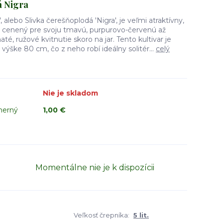
á Nigra
, alebo Slivka čerešňoplodá 'Nigra', je veľmi atraktívny,
e cenený pre svoju tmavú, purpurovo-červenú až
até, ružové kvitnutie skoro na jar. Tento kultivar je
ýške 80 cm, čo z neho robí ideálny solitér...
celý
Nie je skladom
merný
1,00 €
Momentálne nie je k dispozícii
Veľkosť črepníka:
5 lit.