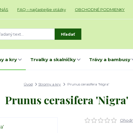
 NÁS
FAQ – najčastejšie otázky
OBCHODNÉ PODMIENKY
Hľadať
y a kry
Trvalky a skalničky
Trávy a bambusy
Úvod
Stromy a kry
Prunus cerasifera 'Nigra'
Prunus cerasifera 'Nigra'
Ohodno