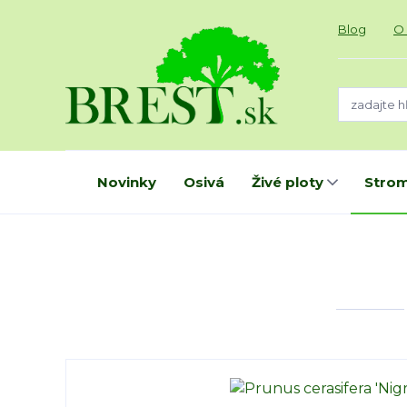
Blog
O
Novinky
Osivá
Živé ploty
Strom