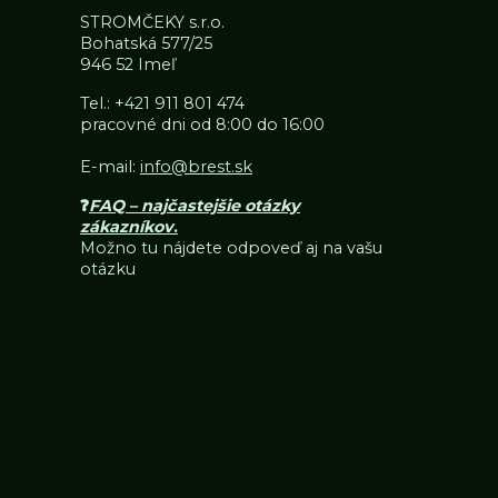
STROMČEKY s.r.o.
Bohatská 577/25
946 52 Imeľ
Tel.:
+421 911 801 474
pracovné dni od 8:00 do 16:00
E-mail:
info@brest.sk
❓
FAQ – najčastejšie otázky
zákazníkov
.
Možno tu nájdete odpoveď aj na vašu
otázku