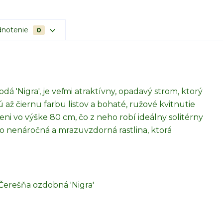
notenie
0
dá 'Nigra', je veľmi atraktívny, opadavý strom, ktorý
ž čiernu farbu listov a bohaté, ružové kvitnutie
eni vo výške 80 cm, čo z neho robí ideálny solitérny
o nenáročná a mrazuvzdorná rastlina, ktorá
 Čerešňa ozdobná 'Nigra'