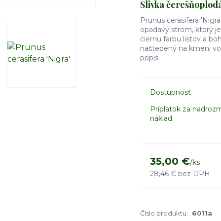
Slivka čerešňoplod
Prunus cerasifera 'Nigra'
opadavý strom, ktorý j
čiernu farbu listov a boh
naštepený na kmeni vo v
popis
Dostupnosť
Príplatok za nadroz
náklad
35,00 €
/
ks
28,46 €
bez DPH
Číslo produktu:
6011a