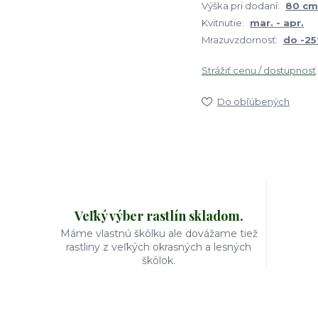
Výška pri dodaní:
80 cm
Kvitnutie:
mar. - apr.
Mrazuvzdornosť:
do -25
Strážiť cenu / dostupnosť
Do obľúbených
Veľký výber rastlín skladom.
Máme vlastnú škôlku ale dovážame tiež
rastliny z veľkých okrasných a lesných
škôlok.