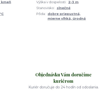
 kmeň
Výška v dospelosti:
2-3 m
Stanovisko:
slnečné
°C
Pôda:
dobre priepustná,
mierne vlhká, úrodná
Objednávku Vám doručíme
kuriérom
Kuriér doručuje do 24 hodín od odoslania.