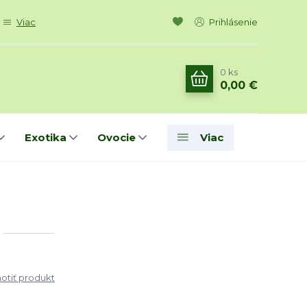
Viac
Prihlásenie
0
ks
0,00 €
Exotika
Ovocie
Viac
tiť produkt