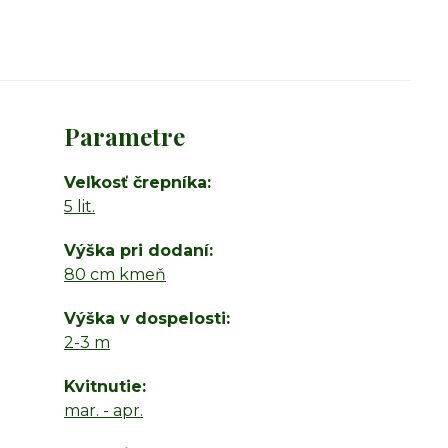
Parametre
Veľkosť črepníka
5 lit.
Výška pri dodaní
80 cm kmeň
Výška v dospelosti
2-3 m
Kvitnutie
mar. - apr.