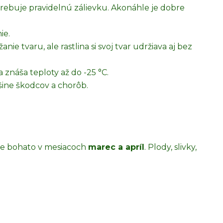
ebuje pravidelnú zálievku. Akonáhle je dobre
ie.
e tvaru, ale rastlina si svoj tvar udržiava aj bez
znáša teploty až do -25 °C.
šine škodcov a chorôb.
e bohato v mesiacoch
marec a apríl
. Plody, slivky,