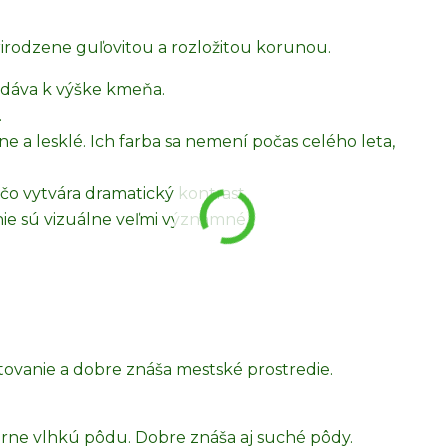
rirodzene guľovitou a rozložitou korunou.
idáva k výške kmeňa.
.
 a lesklé. Ich farba sa nemení počas celého leta,
čo vytvára dramatický kontrast.
 nie sú vizuálne veľmi významné.
ovanie a dobre znáša mestské prostredie.
rne vlhkú pôdu. Dobre znáša aj suché pôdy.