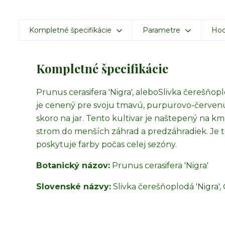
Kompletné špecifikácie
Parametre
Hod
Kompletné špecifikácie
Prunus cerasifera 'Nigra', alebo
Slivka čerešňoplo
je cenený pre svoju tmavú, purpurovo-červenú a
skoro na jar. Tento kultivar je naštepený na km
strom do menších záhrad a predzáhradiek. Je t
poskytuje farby počas celej sezóny.
Botanický názov:
Prunus cerasifera 'Nigra'
Slovenské názvy:
Slivka čerešňoplodá 'Nigra',