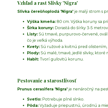
Vzhľad a rast Slivky 'Nigra'
Slivka čerešňoplodá 'Nigra'
je malý strom s p
Výška kmeňa:
80 cm. Výška koruny sa pr
Šírka koruny:
Dorastá do šírky 3-5 metrov
Listy:
Sú tmavé, purpurovo-červené, oválne
čo je veľká výhoda.
Kvety:
Sú ružové a kvitnú pred olistením, 
Plody:
Sú malé, tmavé, jedlé slivky, ktoré
Habit:
Tvorí guľovitú korunu.
Pestovanie a starostlivosť
Prunus cerasifera 'Nigra'
je nenáročný na pest
Svetlo:
Potrebuje plné slnko.
Pôda:
Vyžaduje priepustnú, úrodnú a mie