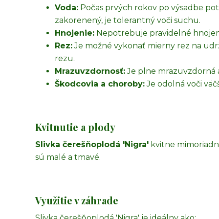
Voda:
Počas prvých rokov po výsadbe potr
zakorenený, je tolerantný voči suchu.
Hnojenie:
Nepotrebuje pravidelné hnojen
Rez:
Je možné vykonať mierny rez na udržani
rezu.
Mrazuvzdornosť:
Je plne mrazuvzdorná a 
Škodcovia a choroby:
Je odolná voči väč
Kvitnutie a plody
Slivka čerešňoplodá 'Nigra'
kvitne mimoriadn
sú malé a tmavé.
Využitie v záhrade
Slivka čerešňoplodá 'Nigra' je ideálny ako: