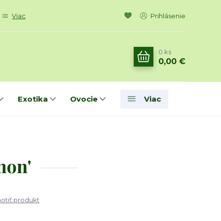
Viac
Prihlásenie
0
ks
0,00 €
Exotika
Ovocie
Viac
mon'
tiť produkt