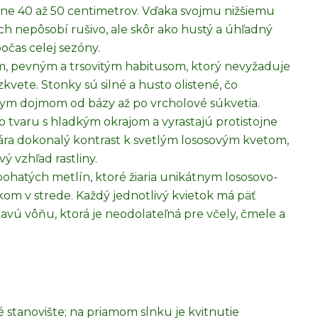
ižne 40 až 50 centimetrov. Vďaka svojmu nižšiemu
ch nepôsobí rušivo, ale skôr ako hustý a úhľadný
počas celej sezóny.
m, pevným a trsovitým habitusom, ktorý nevyžaduje
vete. Stonky sú silné a husto olistené, čo
nym dojmom od bázy až po vrcholové súkvetia.
ho tvaru s hladkým okrajom a vyrastajú protistojne
vára dokonalý kontrast k svetlým lososovým kvetom,
ý vzhľad rastliny.
ohatých metlín, ktoré žiaria unikátnym lososovo-
 v strede. Každý jednotlivý kvietok má päť
avú vôňu, ktorá je neodolateľná pre včely, čmele a
é stanovište; na priamom slnku je kvitnutie