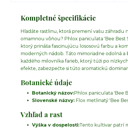
Kompletné špecifikácie
Hľadáte rastlinu, ktorá premení vašu záhradu 
omamnou vôňou? Phlox paniculata 'Bee Best S
ktorý prináša fascinujúcu lososovú farbu a kom
moderných nádob. Táto mimoriadne odolná a b
každého milovníka farieb, ktorý túži po nízk
efekte, zabezpečte si túto aromatickú dominan
Botanické údaje
Botanický názov:
Phlox paniculata 'Bee 
Slovenské názvy:
Flox metlinatý 'Bee Be
Vzhľad a rast
Výška v dospelosti:
Tento kultivar patrí