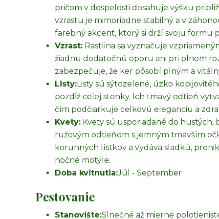
pričom v dospelosti dosahuje výšku pribl
vzrastu je mimoriadne stabilný a v záhono
farebný akcent, ktorý si drží svoju formu 
Vzrast:
Rastlina sa vyznačuje vzpriamený
žiadnu dodatočnú oporu ani pri plnom rozk
zabezpečuje, že ker pôsobí plným a vitál
Listy:
Listy sú sýtozelené, úzko kopijovité
pozdĺž celej stonky. Ich tmavý odtieň vyt
čím podčiarkuje celkovú eleganciu a zdrav
Kvety:
Kvety sú usporiadané do hustých, b
ružovým odtieňom s jemným tmavším očkom
korunných lístkov a vydáva sladkú, prenik
nočné motýle.
Doba kvitnutia:
Júl - September
Pestovanie
Stanovište:
Slnečné až mierne polotienist