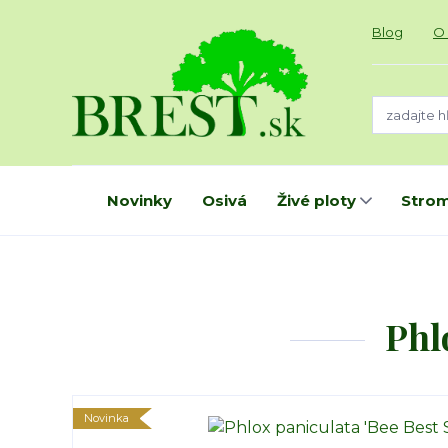
Blog
O
Novinky
Osivá
Živé ploty
Strom
Phl
Novinka