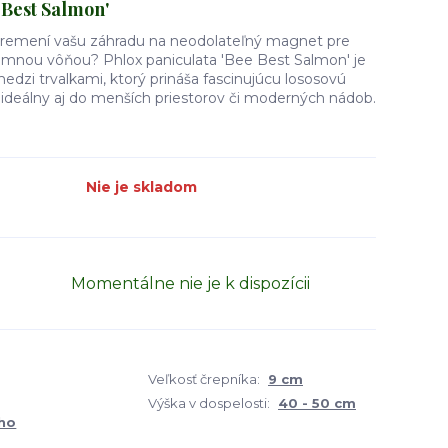
 Best Salmon'
á premení vašu záhradu na neodolateľný magnet pre
amnou vôňou? Phlox paniculata 'Bee Best Salmon' je
zi trvalkami, ktorý prináša fascinujúcu lososovú
 ideálny aj do menších priestorov či moderných nádob.
Nie je skladom
Momentálne nie je k dispozícii
Veľkosť črepníka:
9 cm
Výška v dospelosti:
40 - 50 cm
ho