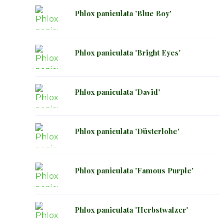
Phlox paniculata 'Blue Boy'
Phlox paniculata 'Bright Eyes'
Phlox paniculata 'David'
Phlox paniculata 'Düsterlohe'
Phlox paniculata 'Famous Purple'
Phlox paniculata 'Herbstwalzer'