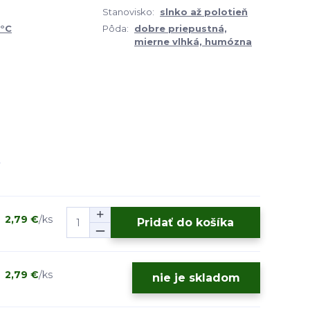
Stanovisko:
slnko až polotieň
4°C
Pôda:
dobre priepustná,
mierne vlhká, humózna
2,79 €
/
ks
Pridať do košíka
2,79 €
/
ks
nie je skladom