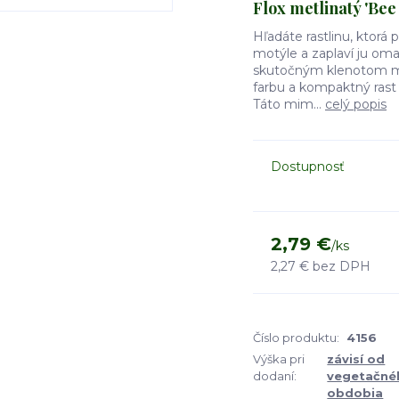
Flox metlinatý 'Bee
Hľadáte rastlinu, ktor
motýle a zaplaví ju om
skutočným klenotom med
farbu a kompaktný rast
Táto mim...
celý popis
Dostupnosť
2,79 €
/
ks
2,27 €
bez DPH
Číslo produktu:
4156
Výška pri
závisí od
dodaní:
vegetačné
obdobia