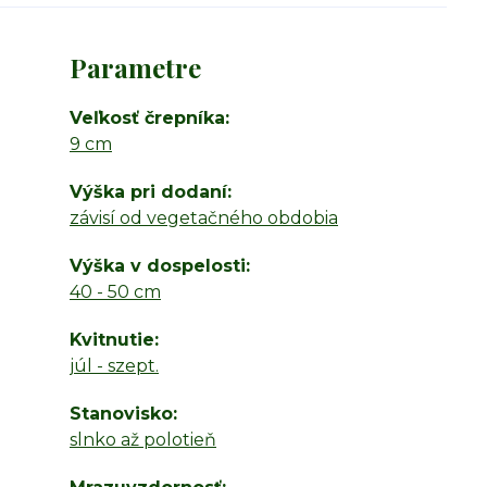
Parametre
Veľkosť črepníka
9 cm
Výška pri dodaní
závisí od vegetačného obdobia
Výška v dospelosti
40 - 50 cm
Kvitnutie
júl - szept.
Stanovisko
slnko až polotieň