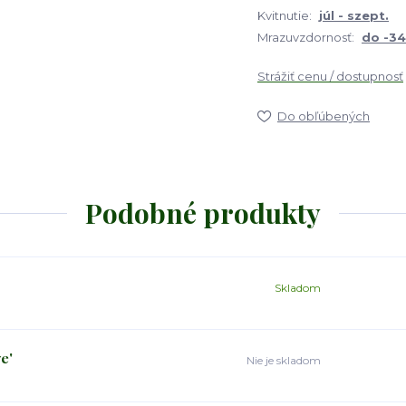
Kvitnutie:
júl - szept.
Mrazuvzdornosť:
do -3
Strážiť cenu / dostupnosť
Do obľúbených
Podobné produkty
Skladom
e'
Nie je skladom