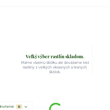
Veľký výber rastlín skladom.
Máme vlastnú škôlku ale dovážame tiež
rastliny z veľkých okrasných a lesných
škôlok.
notenie
0