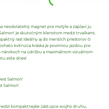
na neodolateľný magnet pre motýle a zaplaví ju
almon' je skutočným klenotom medzi trvalkami,
paktný rast ideálny aj do menších priestorov či
ohato kvitnúca kráska je povinnou jazdou pre
ych nárokoch na údržbu a maximálnom vizuálnom
tu ešte dnes!
Best Salmon'
st Salmon'
 medzi kompaktnejšie zástupce svojho druhu,