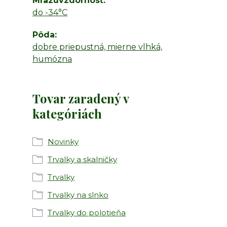
Mrazuvzdornosť
do -34°C
Pôda
dobre priepustná, mierne vlhká,
humózna
Tovar zaradený v
kategóriách
Novinky
Trvalky a skalničky
Trvalky
Trvalky na slnko
Trvalky do polotieňa