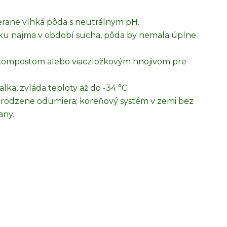
rane vlhká pôda s neutrálnym pH.
vku najmä v období sucha, pôda by nemala úplne
 kompostom alebo viaczložkovým hnojivom pre
ka, zvláda teploty až do -34 °C.
rodzene odumiera; koreňový systém v zemi bez
any.