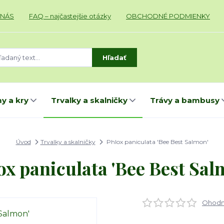
 NÁS
FAQ – najčastejšie otázky
OBCHODNÉ PODMIENKY
Hľadať
y a kry
Trvalky a skalničky
Trávy a bambusy
Úvod
Trvalky a skalničky
Phlox paniculata 'Bee Best Salmon'
ox paniculata 'Bee Best Sal
Ohodno