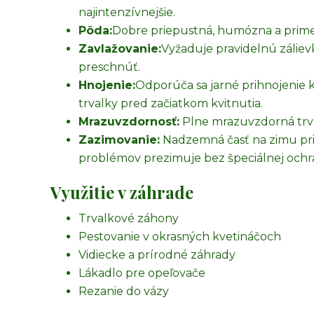
najintenzívnejšie.
Pôda:
Dobre priepustná, humózna a prime
Zavlažovanie:
Vyžaduje pravidelnú zálie
preschnúť.
Hnojenie:
Odporúča sa jarné prihnojenie
trvalky pred začiatkom kvitnutia.
Mrazuvzdornosť:
Plne mrazuvzdorná trval
Zazimovanie:
Nadzemná časť na zimu pri
problémov prezimuje bez špeciálnej ochr
Využitie v záhrade
Trvalkové záhony
Pestovanie v okrasných kvetináčoch
Vidiecke a prírodné záhrady
Lákadlo pre opeľovače
Rezanie do vázy