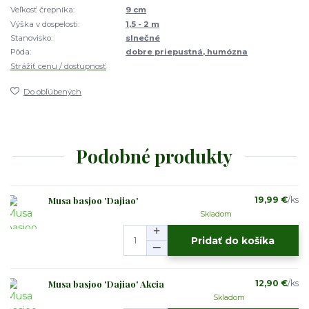
Veľkosť črepníka:
9 cm
Výška v dospelosti:
1,5 - 2 m
Stanovisko:
slnečné
Pôda:
dobre priepustná, humózna
Strážiť cenu / dostupnosť
Do obľúbených
Podobné produkty
Musa basjoo 'Dajiao'
19,99 €
/
ks
Skladom
Pridať do košíka
Musa basjoo 'Dajiao' Akcia
12,90 €
/
ks
Skladom