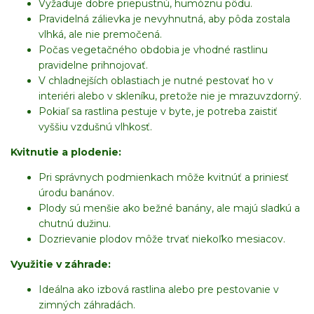
Vyžaduje dobre priepustnú, humóznu pôdu.
Pravidelná zálievka je nevyhnutná, aby pôda zostala
vlhká, ale nie premočená.
Počas vegetačného obdobia je vhodné rastlinu
pravidelne prihnojovať.
V chladnejších oblastiach je nutné pestovať ho v
interiéri alebo v skleníku, pretože nie je mrazuvzdorný.
Pokiaľ sa rastlina pestuje v byte, je potreba zaistiť
vyššiu vzdušnú vlhkosť.
Kvitnutie a plodenie:
Pri správnych podmienkach môže kvitnúť a priniesť
úrodu banánov.
Plody sú menšie ako bežné banány, ale majú sladkú a
chutnú dužinu.
Dozrievanie plodov môže trvať niekoľko mesiacov.
Využitie v záhrade:
Ideálna ako izbová rastlina alebo pre pestovanie v
zimných záhradách.