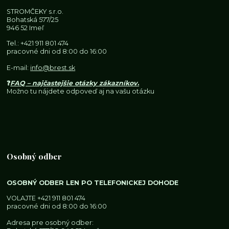
STROMČEKY s.r.o.
Bohatská 577/25
946 52 Imeľ
Tel.:
+421 911 801 474
pracovné dni od 8:00 do 16:00
E-mail:
info@brest.sk
❓
FAQ – najčastejšie otázky zákazníkov
.
Možno tu nájdete odpoveď aj na vašu otázku
Osobný odber
OSOBNÝ ODBER LEN PO TELEFONICKEJ DOHODE
VOLAJTE
+421 911 801 474
pracovné dni od 8:00 do 16:00
Adresa pre osobný odber: