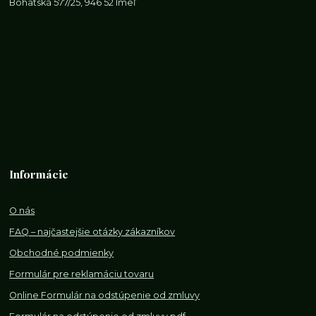
Bohatská 577/25, 946 52 Imeľ
Informácie
O nás
FAQ – najčastejšie otázky zákazníkov
Obchodné podmienky
Formulár pre reklamáciu tovaru
Online Formulár na odstúpenie od zmluvy