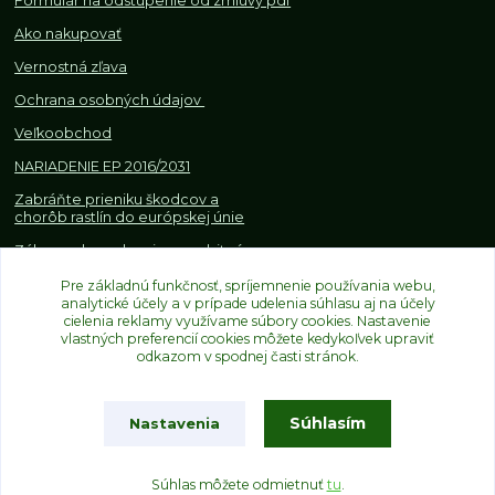
Formulár na odstúpenie od z
mluvy pdf
Ako nakupovať
Vernostná zľava
Ochrana osobných údajov
Veľkoobchod
NARIADENIE EP 2016/2031
Zabráňte prieniku škodcov a
chorôb rastlín do európskej únie
Zákazy, obmedzenia a osobitné
požiadavky pri dovoze a
obchodovaní s rastlinami
Pre základnú funkčnosť, spríjemnenie používania webu,
analytické účely a v prípade udelenia súhlasu aj na účely
cielenia reklamy využívame súbory cookies. Nastavenie
vlastných preferencií cookies môžete kedykoľvek upraviť
odkazom v spodnej časti stránok.
Súhlasím
Nastavenia
Upravit sběr cookies.
Súhlas môžete odmietnuť
tu
.
Vytvorené na
Eshop-rychlo.sk