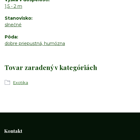
1,5 - 2 m
Stanovisko
slnečné
Pôda
dobre priepustná, humózna
Tovar zaradený v kategóriách
Exotika
Kontakt