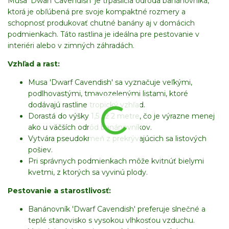
Musa 'Dwarf Cavendish' je trpasličia odroda banánovníka,
ktorá je obľúbená pre svoje kompaktné rozmery a
schopnosť produkovať chutné banány aj v domácich
podmienkach. Táto rastlina je ideálna pre pestovanie v
interiéri alebo v zimných záhradách.
Vzhľad a rast:
Musa 'Dwarf Cavendish' sa vyznačuje veľkými,
podlhovastými, tmavozelenými listami, ktoré
dodávajú rastline tropický vzhľad.
Dorastá do výšky 1,5 až 2 metre, čo je výrazne menej
ako u väčších odrôd banánovníkov.
Vytvára pseudokmeň z prekrývajúcich sa listových
pošiev.
Pri správnych podmienkach môže kvitnúť bielymi
kvetmi, z ktorých sa vyvinú plody.
Pestovanie a starostlivosť:
Banánovník 'Dwarf Cavendish' preferuje slnečné a
teplé stanovisko s vysokou vlhkosťou vzduchu.