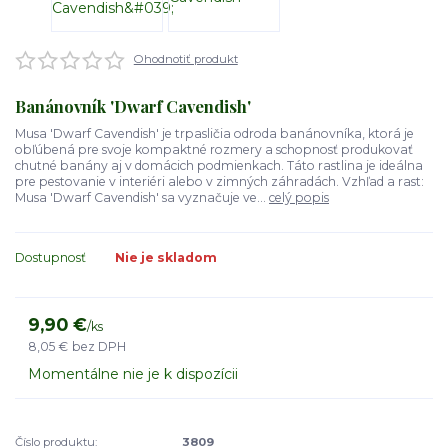
Ohodnotiť produkt
Banánovník 'Dwarf Cavendish'
Musa 'Dwarf Cavendish' je trpasličia odroda banánovníka, ktorá je
obľúbená pre svoje kompaktné rozmery a schopnosť produkovať
chutné banány aj v domácich podmienkach. Táto rastlina je ideálna
pre pestovanie v interiéri alebo v zimných záhradách. Vzhľad a rast:
Musa 'Dwarf Cavendish' sa vyznačuje ve...
celý popis
Dostupnosť
Nie je skladom
9,90 €
/
ks
8,05 €
bez DPH
Momentálne nie je k dispozícii
Číslo produktu:
3809