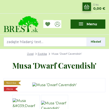
0
ks
0,00 €
Menu
Hľadať
Úvod
Exotika
Musa 'Dwarf Cavendish'
Musa 'Dwarf Cavendish'
Novinka
Akcia