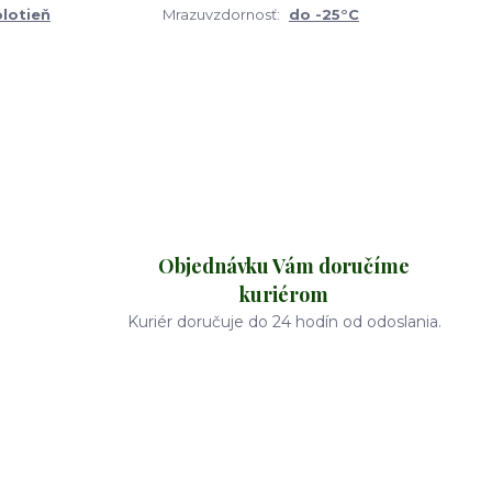
olotieň
Mrazuvzdornosť:
do -25°C
Objednávku Vám doručíme
kuriérom
Kuriér doručuje do 24 hodín od odoslania.