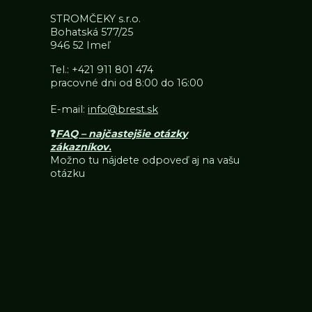
STROMČEKY s.r.o.
Bohatská 577/25
946 52 Imeľ
Tel.:
+421 911 801 474
pracovné dni od 8:00 do 16:00
E-mail:
info@brest.sk
❓
FAQ – najčastejšie otázky
zákazníkov
.
Možno tu nájdete odpoveď aj na vašu
otázku