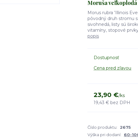
Moruša veľkoplodá '
Morus rubra 'Illinois Ev
pôvodný druh stromu s j
sivohnedá, listy sú širo
vitamíny, stopové prvky
popis
Dostupnosť
Cena pred zľavou
23,90 €
/
ks
19,43 €
bez DPH
Číslo produktu:
2675
Výška pri dodaní:
60-1