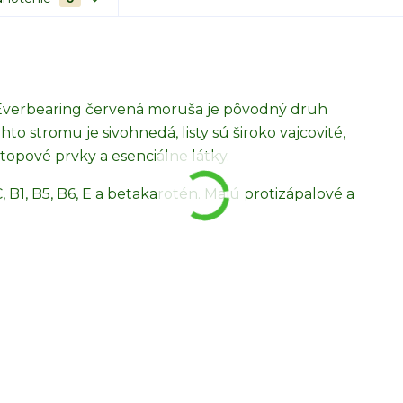
ois Everbearing červená moruša je pôvodný druh
hto stromu je sivohnedá, listy sú široko vajcovité,
topové prvky a esenciálne látky.
 B1, B5, B6, E a betakarotén. Majú protizápalové a