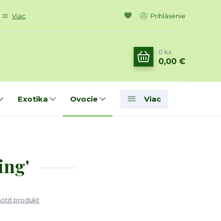
Viac
Prihlásenie
0
ks
0,00 €
Exotika
Ovocie
Viac
ing'
tiť produkt