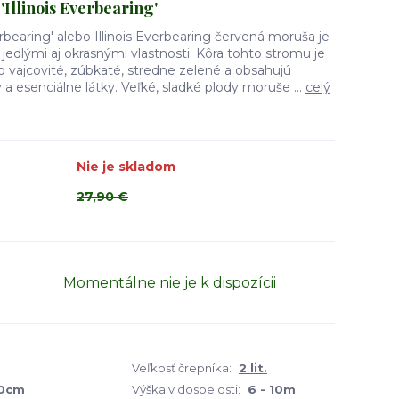
Illinois Everbearing'
erbearing' alebo Illinois Everbearing červená moruša je
edlými aj okrasnými vlastnosti. Kôra tohto stromu je
ko vajcovité, zúbkaté, stredne zelené a obsahujú
 a esenciálne látky. Veľké, sladké plody moruše ...
celý
Nie je skladom
27,90 €
Momentálne nie je k dispozícii
Veľkosť črepníka:
2 lit.
00cm
Výška v dospelosti:
6 - 10m