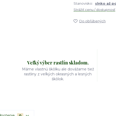
Stanovisko:
slnko až p
Strážiť cenu / dostupnosť
Do obľúbených
Veľký výber rastlín skladom.
Máme vlastnú škôlku ale dovážame tiež
rastliny z veľkých okrasných a lesných
škôlok.
notenie
0