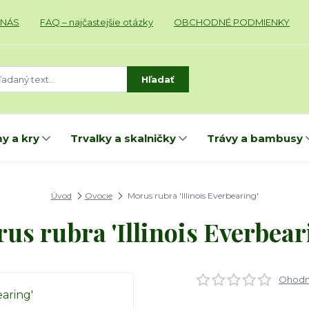
 NÁS
FAQ – najčastejšie otázky
OBCHODNÉ PODMIENKY
Hľadať
y a kry
Trvalky a skalničky
Trávy a bambusy
Úvod
Ovocie
Morus rubra 'Illinois Everbearing'
us rubra 'Illinois Everbear
Ohodno