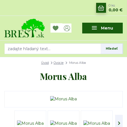
0
ks
0,00 €
Menu
Hľadať
Úvod
Ovocie
Morus Alba
Morus Alba