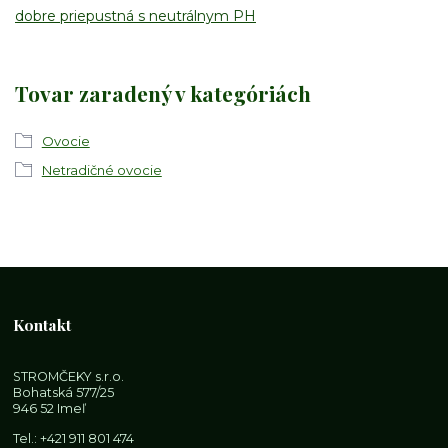
dobre priepustná s neutrálnym PH
Tovar zaradený v kategóriách
Ovocie
Netradičné ovocie
Kontakt
STROMČEKY s.r.o.
Bohatská 577/25
946 52 Imeľ
Tel.:
+421 911 801 474