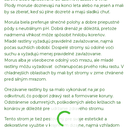
Plody moruše dozrievajú na konci leta alebo na jeseň a mali
by sa zberať, keď sú plne dozreté a majú sladkú chuť.
Moruša biela preferuje slnečné polohy a dobre priepustné
pôdy s neutrálnym pH. Dobrá drenáž je dôležitá, pretože
nadmerná vlhkosť môže spôsobiť hnilobu koreňov.
Mladé rastliny vyžadujú pravidelné zavlažovanie, najmä
počas suchších období. Dospelé stromy sú odolné voči
suchu a vyžadujú menej pravidelné zavlažovanie.
Morus alba je všeobecne odolný voči mrazu, ale mladé
rastliny môžu vyžadovať ochranupočas prvého roku rastu. V
chladnejších oblastiach by mali byť stromy v zime chránené
pred silným mrazom.
Orezávanie rastliny by sa malo vykonávať na jar po
odkvitnutí, čo podporí zdravý rast a formovanie koruny.
Odstránenie odumretých, poškodených alebo krížiacich sa
konárov je dôležité pre udržanie zdravého stromu.
Tento strom je tiež pestovaný pre svoje estetické a
dekoratívne využitie v krajinnom dizajne, najmä vzhľadom