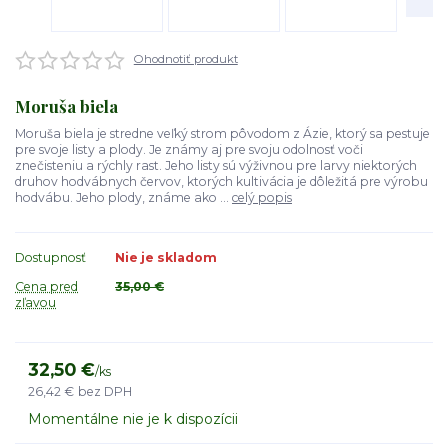
Ohodnotiť produkt
Moruša biela
Moruša biela je stredne veľký strom pôvodom z Ázie, ktorý sa pestuje
pre svoje listy a plody. Je známy aj pre svoju odolnosť voči
znečisteniu a rýchly rast. Jeho listy sú výživnou pre larvy niektorých
druhov hodvábnych červov, ktorých kultivácia je dôležitá pre výrobu
hodvábu. Jeho plody, známe ako ...
celý popis
Dostupnosť
Nie je skladom
Cena pred
35,00 €
zľavou
32,50 €
/
ks
26,42 €
bez DPH
Momentálne nie je k dispozícii