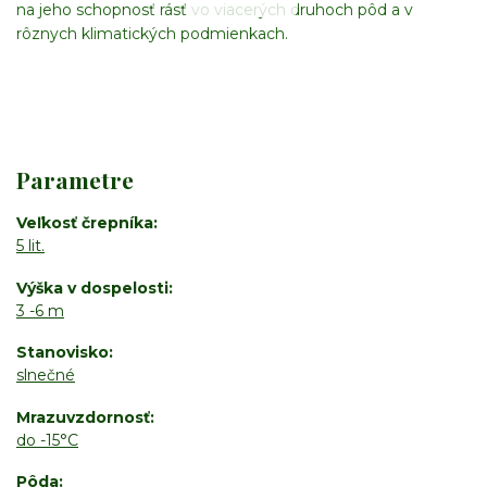
na jeho schopnosť rásť vo viacerých druhoch pôd a v
rôznych klimatických podmienkach.
Parametre
Veľkosť črepníka
5 lit.
Výška v dospelosti
3 -6 m
Stanovisko
slnečné
Mrazuvzdornosť
do -15°C
Pôda