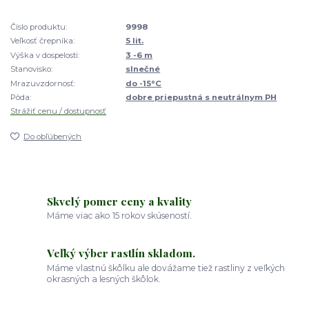
Číslo produktu:
9998
Veľkosť črepníka:
5 lit.
Výška v dospelosti:
3 -6 m
Stanovisko:
slnečné
Mrazuvzdornosť:
do -15°C
Pôda:
dobre priepustná s neutrálnym PH
Strážiť cenu / dostupnosť
Do obľúbených
Skvelý pomer ceny a kvality
Máme viac ako 15 rokov skúseností.
Veľký výber rastlín skladom.
Máme vlastnú škôlku ale dovážame tiež rastliny z veľkých
okrasných a lesných škôlok.