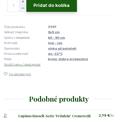
Pridať do košíka
Číslo produktu:
3397
Veľkosť črepníka:
9x9 cm
Výška v dospelosti:
60 - 90 cm
Kvitnutie:
máj - jún
Stanovisko:
slnko až polotieň
Mrazuvzdornosť:
do -22°C
Pôda:
kyslá, dobre priepustná
Strážiť cenu / dostupnosť
Do obľúbených
Podobné produkty
Lupinus Russell-Serie 'Fräulein' Cremeweiß
2,79 €
/
ks