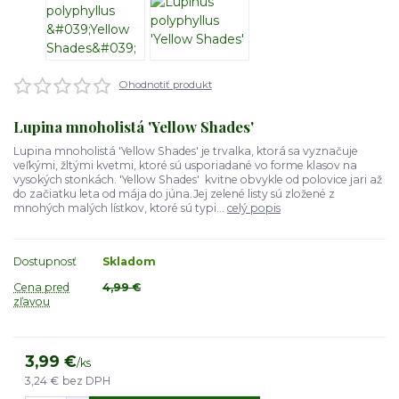
Ohodnotiť produkt
Lupina mnoholistá 'Yellow Shades'
Lupina mnoholistá 'Yellow Shades' je trvalka, ktorá sa vyznačuje
veľkými, žltými kvetmi, ktoré sú usporiadané vo forme klasov na
vysokých stonkách. 'Yellow Shades' kvitne obvykle od polovice jari až
do začiatku leta od mája do júna.Jej zelené listy sú zložené z
mnohých malých lístkov, ktoré sú typi...
celý popis
Dostupnosť
Skladom
Cena pred
4,99 €
zľavou
3,99 €
/
ks
3,24 €
bez DPH