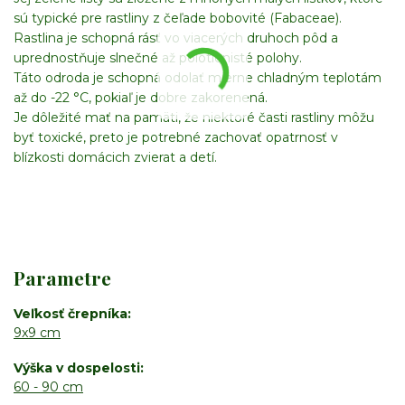
sú typické pre rastliny z čeľade bobovité (Fabaceae).
Rastlina je schopná rásť vo viacerých druhoch pôd a
uprednostňuje slnečné až polotienisté polohy.
Táto odroda je schopná odolať mierne chladným teplotám
až do -22 °C, pokiaľ je dobre zakorenená.
Je dôležité mať na pamäti, že niektoré časti rastliny môžu
byť toxické, preto je potrebné zachovať opatrnosť v
blízkosti domácich zvierat a detí.
Parametre
Veľkosť črepníka
9x9 cm
Výška v dospelosti
60 - 90 cm