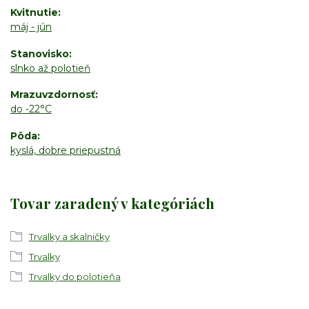
Kvitnutie
máj - jún
Stanovisko
slnko až polotieň
Mrazuvzdornosť
do -22°C
Pôda
kyslá, dobre priepustná
Tovar zaradený v kategóriách
Trvalky a skalničky
Trvalky
Trvalky do polotieňa