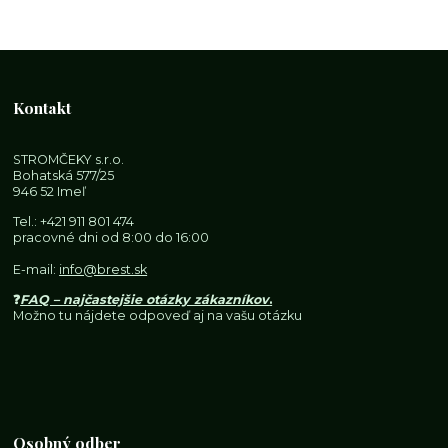
Kontakt
STROMČEKY s.r.o.
Bohatská 577/25
946 52 Imeľ
Tel.:
+421 911 801 474
pracovné dni od 8:00 do 16:00
E-mail:
info@brest.sk
❓
FAQ – najčastejšie otázky zákazníkov
.
Možno tu nájdete odpoveď aj na vašu otázku
Osobný odber