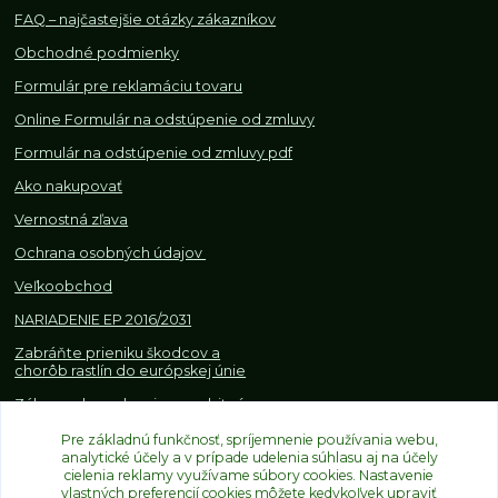
FAQ – najčastejšie otázky zákazníkov
Obchodné podmienky
Formulár pre reklamáciu tovaru
Online Formulár na odstúpenie od zmluvy
Formulár na odstúpenie od z
mluvy pdf
Ako nakupovať
Vernostná zľava
Ochrana osobných údajov
Veľkoobchod
NARIADENIE EP 2016/2031
Zabráňte prieniku škodcov a
chorôb rastlín do európskej únie
Zákazy, obmedzenia a osobitné
požiadavky pri dovoze a
Pre základnú funkčnosť, spríjemnenie používania webu,
obchodovaní s rastlinami
analytické účely a v prípade udelenia súhlasu aj na účely
cielenia reklamy využívame súbory cookies. Nastavenie
vlastných preferencií cookies môžete kedykoľvek upraviť