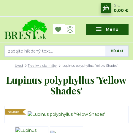
0
ks
0,00 €
Menu
Hľadať
Úvod
Trvalky a skalničky
Lupinus polyphyllus 'Yellow Shades'
Lupinus polyphyllus 'Yellow
Shades'
Novinka