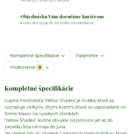
okrasných a lesných škôlok.
Objednávku Vám doručíme kuriérom
Kuriér doručuje do 24 hodín od odoslania.
Kompletné špecifikácie
Parametre
Hodnotenie
0
Kompletné špecifikácie
Lupina mnoholistá 'Yellow Shades' je trvalka, ktorá sa
vyznačuje veľkými, žltými kvetmi, ktoré sú usporiadané vo
forme klasov na vysokých stonkách.
'Yellow Shades' kvitne obvykle od polovice jari až do
začiatku leta od mája do júna.
Jej zelené listy sú zložené z mnohých malých lístkov, ktoré