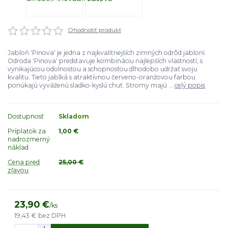
Ohodnotiť produkt
Jabloň 'Pinova' je jedna z najkvalitnejších zimných odrôd jabloní.
Odroda 'Pinova' predstavuje kombináciu najlepších vlastností, s
vynikajúcou odolnosťou a schopnosťou dlhodobo udržať svoju
kvalitu. Tieto jablká s atraktívnou červeno-oranžovou farbou
ponúkajú vyváženú sladko-kyslú chuť. Stromy majú ...
celý popis
Dostupnosť
Skladom
Príplatok za
1,00 €
nadrozmerný
náklad
Cena pred
25,00 €
zľavou
23,90 €
/
ks
19,43 €
bez DPH