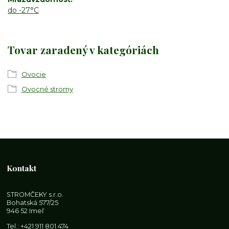
do -27°C
Tovar zaradený v kategóriách
Ovocie
Ovocné stromy
Kontakt
STROMČEKY s.r.o.
Bohatská 577/25
946 52 Imeľ
Tel.:
+421 911 801 474