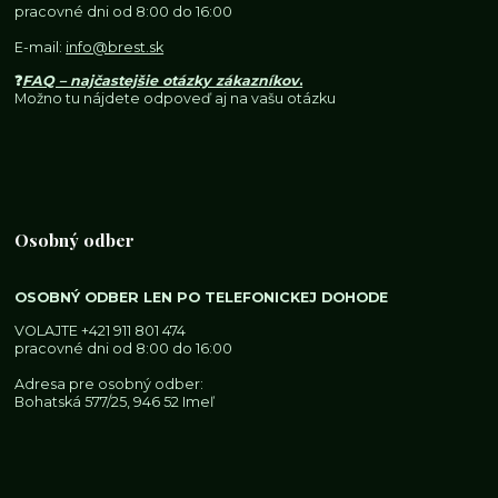
pracovné dni od 8:00 do 16:00
E-mail:
info@brest.sk
❓
FAQ – najčastejšie otázky zákazníkov
.
Možno tu nájdete odpoveď aj na vašu otázku
Osobný odber
OSOBNÝ ODBER LEN PO TELEFONICKEJ DOHODE
VOLAJTE
+421 911 801 474
pracovné dni od 8:00 do 16:00
Adresa pre osobný odber:
Bohatská 577/25, 946 52 Imeľ