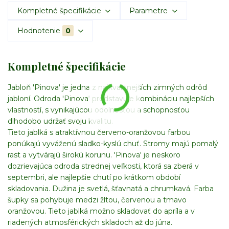
Kompletné špecifikácie
Parametre
Hodnotenie
0
Kompletné špecifikácie
Jabloň 'Pinova' je jedna z najkvalitnejších zimných odrôd
jabloní. Odroda 'Pinova' predstavuje kombináciu najlepších
vlastností, s vynikajúcou odolnosťou a schopnosťou
dlhodobo udržať svoju kvalitu.
Tieto jablká s atraktívnou červeno-oranžovou farbou
ponúkajú vyváženú sladko-kyslú chuť. Stromy majú pomalý
rast a vytvárajú širokú korunu. 'Pinova' je neskoro
dozrievajúca odroda strednej veľkosti, ktorá sa zberá v
septembri, ale najlepšie chutí po krátkom období
skladovania. Dužina je svetlá, šťavnatá a chrumkavá. Farba
šupky sa pohybuje medzi žltou, červenou a tmavo
oranžovou. Tieto jablká možno skladovať do apríla a v
riadených atmosférických skladoch až do júna.