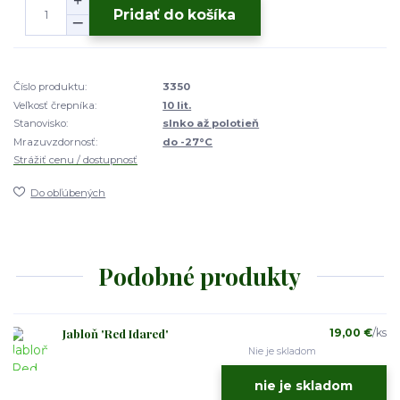
Pridať do košíka
Číslo produktu:
3350
Veľkosť črepníka:
10 lit.
Stanovisko:
slnko až polotieň
Mrazuvzdornosť:
do -27°C
Strážiť cenu / dostupnosť
Do obľúbených
Podobné produkty
Jabloň 'Red Idared'
19,00 €
/
ks
Nie je skladom
nie je skladom