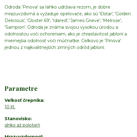
Odroda 'Pinova' sa ľahko udržiava rezom, je dobre
mrazuvzdorná a vyžaduje opelovače, ako sú 'Elstar', 'Golden
Delicious', 'Gloster 69', 'Idared', 'James Grieve', 'Melrose',
'Sampion'. Odroda je známa svojou vysokou úrodou a
odolnosťou voči ochoreniam, ako je chrastavitosť jabloní a
miernejšia odolnosť voči múčnatke. Celkovo je 'Pinova'
jednou z najkvalitnejších zimných odrôd jabloní.
Parametre
Veľkosť črepníka
10 lit.
Stanovisko
slnko až polotieň
Mrazuvzdornosť