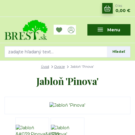
0
ks
0,00 €
Menu
Hľadať
Úvod
Ovocie
Jabloň 'Pinova'
Jabloň 'Pinova'