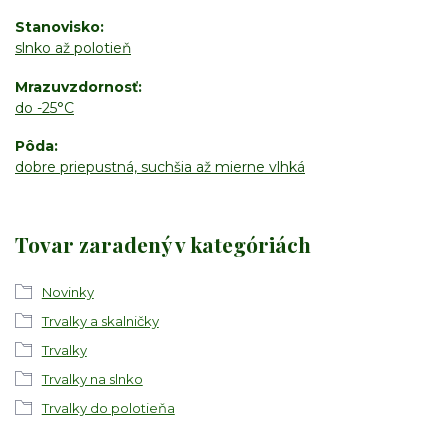
Stanovisko
slnko až polotieň
Mrazuvzdornosť
do -25°C
Pôda
dobre priepustná, suchšia až mierne vlhká
Tovar zaradený v kategóriách
Novinky
Trvalky a skalničky
Trvalky
Trvalky na slnko
Trvalky do polotieňa