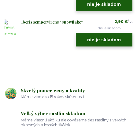
nie je skladom
Iberis sempervirens "Snowflake"
2,90 €
/
ks
Nie je skladom
nie je skladom
Skvelý pomer ceny a kvality
Máme viac ako 15 rokov skúseností.
Veľký výber rastlín skladom.
Máme vlastnú škôlku ale dovážame tiež rastliny z veľkých
okrasných a lesných škôlok.