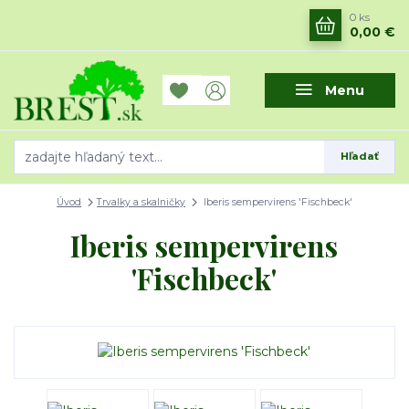
0
ks
0,00 €
Menu
Hľadať
Úvod
Trvalky a skalničky
Iberis sempervirens 'Fischbeck'
Iberis sempervirens
'Fischbeck'