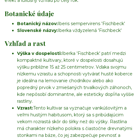
efekt a luxusný vzhľad po celý rok.
Botanické údaje
Botanický názov:
Iberis sempervirens 'Fischbeck'
Slovenské názvy:
Iberka vždyzelená 'Fischbeck'
Vzhľad a rast
Výška v dospelosti:
Iberka 'Fischbeck' patrí medzi
kompaktné kultivary, ktoré v dospelosti dosahujú
výšku približne 15 až 25 centimetrov. Vďaka svojmu
nízkemu vzrastu a schopnosti vytvárať husté koberce
je ideálna na lemovanie chodníkov alebo ako
popredný prvok v zmiešaných trvalkových záhonoch,
kde nepôsobí dominantne, ale esteticky dopĺňa vyššie
rastliny.
Vzrast:
Tento kultivar sa vyznačuje vankúšovitým a
veľmi hustým habitusom, ktorý sa s pribúdajúcim
vekom rozrastá skôr do šírky než do výšky. Rastlina
má charakter nízkeho polokra s čiastočne drevnatými
stonkami na báze, čo jej zabezpečuje pevnosť a