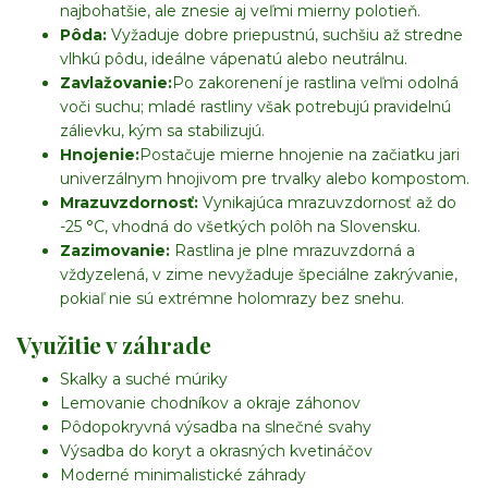
najbohatšie, ale znesie aj veľmi mierny polotieň.
Pôda:
Vyžaduje dobre priepustnú, suchšiu až stredne
vlhkú pôdu, ideálne vápenatú alebo neutrálnu.
Zavlažovanie:
Po zakorenení je rastlina veľmi odolná
voči suchu; mladé rastliny však potrebujú pravidelnú
zálievku, kým sa stabilizujú.
Hnojenie:
Postačuje mierne hnojenie na začiatku jari
univerzálnym hnojivom pre trvalky alebo kompostom.
Mrazuvzdornosť:
Vynikajúca mrazuvzdornosť až do
-25 °C, vhodná do všetkých polôh na Slovensku.
Zazimovanie:
Rastlina je plne mrazuvzdorná a
vždyzelená, v zime nevyžaduje špeciálne zakrývanie,
pokiaľ nie sú extrémne holomrazy bez snehu.
Využitie v záhrade
Skalky a suché múriky
Lemovanie chodníkov a okraje záhonov
Pôdopokryvná výsadba na slnečné svahy
Výsadba do koryt a okrasných kvetináčov
Moderné minimalistické záhrady