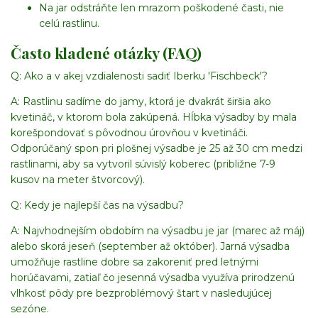
Na jar odstráňte len mrazom poškodené časti, nie
celú rastlinu.
Často kladené otázky (FAQ)
Q: Ako a v akej vzdialenosti sadiť Iberku 'Fischbeck'?
A: Rastlinu sadíme do jamy, ktorá je dvakrát širšia ako
kvetináč, v ktorom bola zakúpená. Hĺbka výsadby by mala
korešpondovať s pôvodnou úrovňou v kvetináči.
Odporúčaný spon pri plošnej výsadbe je 25 až 30 cm medzi
rastlinami, aby sa vytvoril súvislý koberec (približne 7-9
kusov na meter štvorcový).
Q: Kedy je najlepší čas na výsadbu?
A: Najvhodnejším obdobím na výsadbu je jar (marec až máj)
alebo skorá jeseň (september až október). Jarná výsadba
umožňuje rastline dobre sa zakoreniť pred letnými
horúčavami, zatiaľ čo jesenná výsadba využíva prirodzenú
vlhkosť pôdy pre bezproblémový štart v nasledujúcej
sezóne.