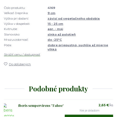
Číslo produktu:
4169
Veľkosť črepníka:
9 cm
Výška pri dodaní:
závisí od vegetačného obdobia
Výška v dospelosti:
15 - 25 cm
Kvitnutie:
apr. - máj
Stanovisko:
slnko až polotieň
Mrazuvzdornosť:
do -25°C
Pôda:
dobre priepustná, suchšia až mierne
vlhká
Strážiť cenu / dostupnosť
Do obľúbených
Podobné produkty
Iberis sempervirens 'Tahoe'
2,65 €
/
ks
Nie je skladom