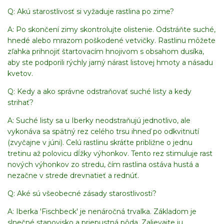
Q: Akú starostlivosť si vyžaduje rastlina po zime?
A: Po skončení zimy skontrolujte olistenie. Odstráňte suché,
hnedé alebo mrazom poškodené vetvičky. Rastlinu môžete
zľahka prihnojiť štartovacím hnojivom s obsahom dusíka,
aby ste podporili rýchly jarný nárast listovej hmoty a násadu
kvetov.
Q: Kedy a ako správne odstraňovať suché listy a kedy
strihať?
A: Suché listy sa u Iberky neodstraňujú jednotlivo, ale
vykonáva sa spätný rez celého trsu ihneď po odkvitnutí
(zvyčajne v júni). Celú rastlinu skráťte približne o jednu
tretinu až polovicu dĺžky výhonkov. Tento rez stimuluje rast
nových výhonkov zo stredu, čím rastlina ostáva hustá a
nezačne v strede drevnatieť a rednúť.
Q: Aké sú všeobecné zásady starostlivosti?
A: Iberka 'Fischbeck' je nenáročná trvalka. Základom je
slnečné stanovisko a priepustná pôda. Zalievajte ju