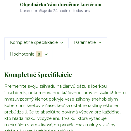
Objednávku Vám doručíme kuriérom
Kuriér doručuje do 24 hodín od odoslania.
Kompletné špecifikácie
Parametre
Hodnotenie
0
Kompletné špecifikácie
Premenite svoju záhradu na žiarivú oázu s Iberkou
'Fischbeck', nekorunovanou kráľovnou jarných skaliek! Tento
mrazuvzdorný klenot pokryje vaše záhony snehobielym
kobercom kvetov v čase, keď sa ostatné rastliny ešte len
prebúdzajú. Je to absolútna povinná výbava pre každého,
kto hľadá nízku, vždyzelenú trvalku, ktorá vyžaduje
minimálnu starostlivosť, no prináša maximálny vizuálny