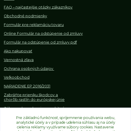
FAQ – najčastejšie otázky zákazníkov
Obchodné podmienky
Formulár pre reklamáciu tovaru
Online Formulár na odstúpenie od zmluvy
Formulár na odstúpenie od z
mluvy pdf
Ako nakupovať
Vernostná zľava
Ochrana osobných údajov
Veľkoobchod
NARIADENIE EP 2016/2031
Zabráňte prieniku škodcov a
chorôb rastlín do európskej únie
Zákazy, obmedzenia a osobitné
požiadavky pri dovoze a
Pre základnú funkčnosť, spríjemnenie používania webu,
obchodovaní s rastlinami
analytické účely a v prípade udelenia súhlasu aj na účely
cielenia reklamy využívame súbory cookies. Nastavenie