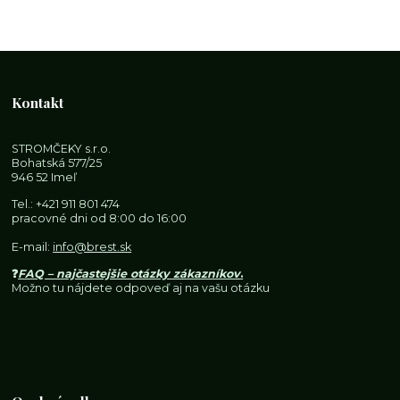
Kontakt
STROMČEKY s.r.o.
Bohatská 577/25
946 52 Imeľ
Tel.:
+421 911 801 474
pracovné dni od 8:00 do 16:00
E-mail:
info@brest.sk
❓
FAQ – najčastejšie otázky zákazníkov
.
Možno tu nájdete odpoveď aj na vašu otázku