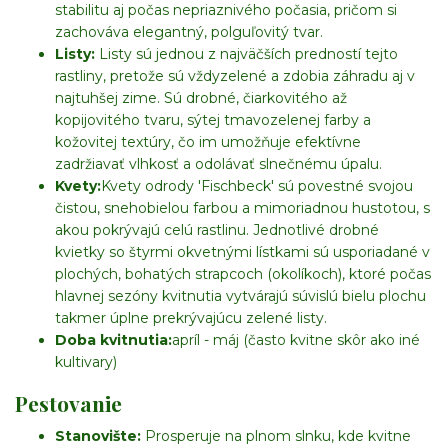
stabilitu aj počas nepriaznivého počasia, pričom si
zachováva elegantný, polguľovitý tvar.
Listy:
Listy sú jednou z najväčších predností tejto
rastliny, pretože sú vždyzelené a zdobia záhradu aj v
najtuhšej zime. Sú drobné, čiarkovitého až
kopijovitého tvaru, sýtej tmavozelenej farby a
kožovitej textúry, čo im umožňuje efektívne
zadržiavať vlhkosť a odolávať slnečnému úpalu.
Kvety:
Kvety odrody 'Fischbeck' sú povestné svojou
čistou, snehobielou farbou a mimoriadnou hustotou, s
akou pokrývajú celú rastlinu. Jednotlivé drobné
kvietky so štyrmi okvetnými lístkami sú usporiadané v
plochých, bohatých strapcoch (okolíkoch), ktoré počas
hlavnej sezóny kvitnutia vytvárajú súvislú bielu plochu
takmer úplne prekrývajúcu zelené listy.
Doba kvitnutia:
apríl - máj (často kvitne skôr ako iné
kultivary)
Pestovanie
Stanovište:
Prosperuje na plnom slnku, kde kvitne