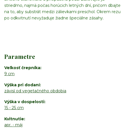
striedmo, najmä počas horúcich letných dní, pričom dbajte
na to, aby substrát medzi zálievkami preschol. Okrem rezu
po odkvitnutí nevyžaduje žiadne špeciálne zásahy.
Parametre
Veľkosť črepníka
9 cm
Výška pri dodaní
závisí od vegetačného obdobia
Výška v dospelosti
15 - 25 cm
Kvitnutie
apr. - máj