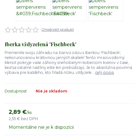
Ohodnotiť produkt
Iberka vždyzelená 'Fischbeck'
Premenite svoju záhradu na žiarivú oázu s Iberkou 'Fischbeck',
nekorunovanou kráľovnou jarných skaliek! Tento mrazuvzdorný
klenot pokryje vaše záhony snehobielym kobercom kvetov v čase,
keď sa ostatné rastliny ešte len prebúdzajú. Je to absolútna povinná
výbava pre každého, kto hľadá nízku, vždyzele...
celý popis
Dostupnosť
Nie je skladom
2,89 €
/
ks
2,35 €
bez DPH
Momentálne nie je k dispozícii