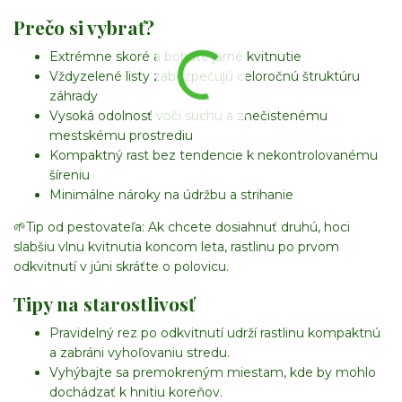
Prečo si vybrať?
Extrémne skoré a bohaté jarné kvitnutie
Vždyzelené listy zabezpečujú celoročnú štruktúru
záhrady
Vysoká odolnosť voči suchu a znečistenému
mestskému prostrediu
Kompaktný rast bez tendencie k nekontrolovanému
šíreniu
Minimálne nároky na údržbu a strihanie
🌱
Tip od pestovateľa:
Ak chcete dosiahnuť druhú, hoci
slabšiu vlnu kvitnutia koncom leta, rastlinu po prvom
odkvitnutí v júni skráťte o polovicu.
Tipy na starostlivosť
Pravidelný rez po odkvitnutí udrží rastlinu kompaktnú
a zabráni vyhoľovaniu stredu.
Vyhýbajte sa premokreným miestam, kde by mohlo
dochádzať k hnitiu koreňov.