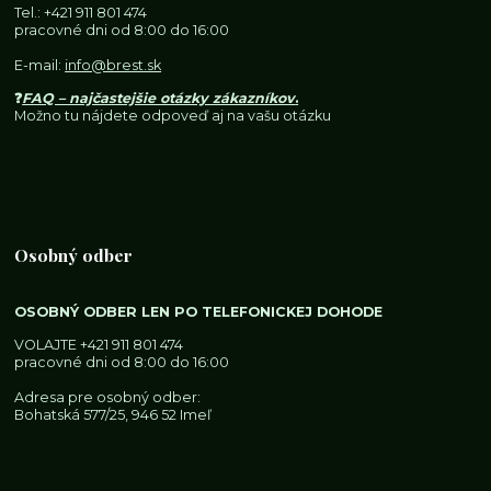
Tel.:
+421 911 801 474
pracovné dni od 8:00 do 16:00
E-mail:
info@brest.sk
❓
FAQ – najčastejšie otázky zákazníkov
.
Možno tu nájdete odpoveď aj na vašu otázku
Osobný odber
OSOBNÝ ODBER LEN PO TELEFONICKEJ DOHODE
VOLAJTE
+421 911 801 474
pracovné dni od 8:00 do 16:00
Adresa pre osobný odber:
Bohatská 577/25, 946 52 Imeľ