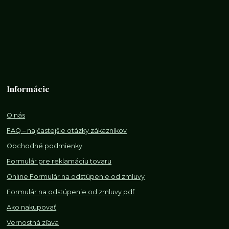
Informácie
O nás
FAQ – najčastejšie otázky zákazníkov
Obchodné podmienky
Formulár pre reklamáciu tovaru
Online Formulár na odstúpenie od zmluvy
Formulár na odstúpenie od z
mluvy pdf
Ako nakupovať
Vernostná zľava