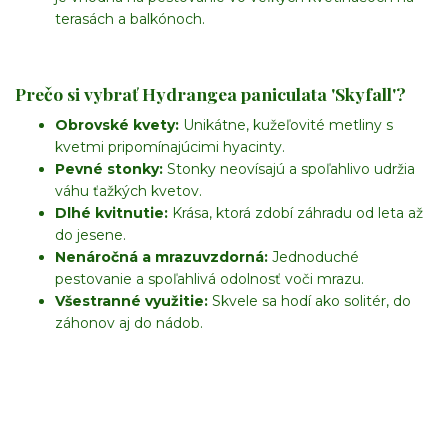
terasách a balkónoch.
Prečo si vybrať Hydrangea paniculata 'Skyfall'?
Obrovské kvety:
Unikátne, kužeľovité metliny s
kvetmi pripomínajúcimi hyacinty.
Pevné stonky:
Stonky neovísajú a spoľahlivo udržia
váhu ťažkých kvetov.
Dlhé kvitnutie:
Krása, ktorá zdobí záhradu od leta až
do jesene.
Nenáročná a mrazuvzdorná:
Jednoduché
pestovanie a spoľahlivá odolnosť voči mrazu.
Všestranné využitie:
Skvele sa hodí ako solitér, do
záhonov aj do nádob.