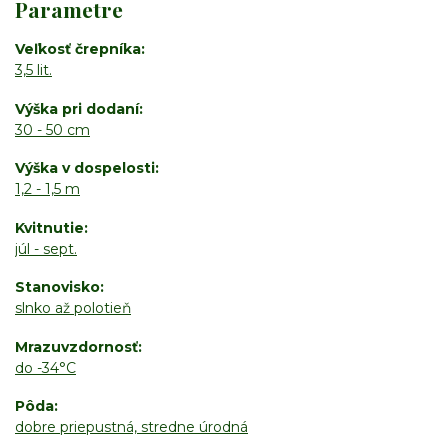
Parametre
Veľkosť črepníka
3,5 lit.
Výška pri dodaní
30 - 50 cm
Výška v dospelosti
1,2 - 1,5 m
Kvitnutie
júl - sept.
Stanovisko
slnko až polotieň
Mrazuvzdornosť
do -34°C
Pôda
dobre priepustná, stredne úrodná