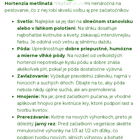
Hortenzia metlinatá 'Skyfall'
je veľmi nenáročná na
pestovanie, čo z nej robí skvelú voľbu aj pre začiatočníkov.
Svetlo:
Najlepšie sa jej darí na
slnečnom stanovisku
alebo v ľahkom polotieni
. Na slnku dosahuje
najbohatšie kvitnutie a kvety získavajú intenzívnejšiu
farbu. Je odolná voči vetru aj silnému dažďu.
Pôda:
Uprednostňuje
dobre priepustné, humózne
a mierne vlhké pôdy
. Na rozdiel od veľkolistých
hortenzií nepotrebuje kyslú pôdu a dobre znáša
akékoľvek pH, pokiaľ je pôda dostatočne výživná.
Zavlažovanie:
Vyžaduje pravidelnú zálievku, najmä v
horúcich a suchých dňoch. Dbajte na to, aby pôda
nebola nikdy úplne suchá, ale ani premokrená.
Hnojenie:
Na jar, pred začiatkom pučania, je vhodné
aplikovať hnojivo pre kvitnúce kry, ktoré podporí rast a
tvorbu kvetov.
Prerezávanie:
Kvitne na nových výhonkoch, preto je
dôležitý
jarný rez
. Pred začiatkom vegetácie skráťte
minuloročné výhonky na 1/3 až 1/2 ich dĺžky, čo
podporí tvorbu nových, silných výhonov a bohaté