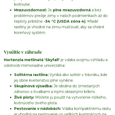
kvitnutie.
Mrazuvzdornosť:
Je
plne mrazuvzdorná
a bez
problémov prežije zimy v našich podmienkach až do
teploty približne
-34 °C (USDA zóna 4)
. Mladé
rastliny je vhodné na zimu mulčovať, aby sa chránil
koreňový systém.
Využitie v záhrade
Hortenzia metlinatá 'Skyfall'
je vďaka svojmu vzhľadu a
odolnosti mimoriadne univerzálna:
Solitérna rastlina:
Vyniká ako solitér v trávniku, kde
jej obrie kvetenstvo plne vynikne.
Skupinová výsadba:
Je ideálna do zmiešaných
záhonov s trvalkami a inými okrasnými kríkmi.
Živé ploty:
Môžete ju použiť na vytvorenie nízkeho,
kvitnúceho živého plota.
Pestovanie v nádobách:
Vďaka kompaktnému rastu
je vhodná na pestovanie vo veľkých kvetináčoch na