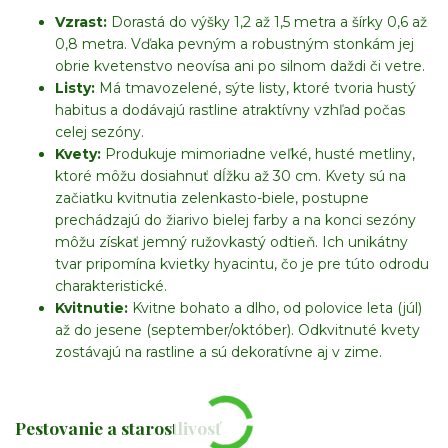
Vzrast:
Dorastá do výšky 1,2 až 1,5 metra a šírky 0,6 až
0,8 metra. Vďaka pevným a robustným stonkám jej
obrie kvetenstvo neovísa ani po silnom daždi či vetre.
Listy:
Má tmavozelené, sýte listy, ktoré tvoria hustý
habitus a dodávajú rastline atraktívny vzhľad počas
celej sezóny.
Kvety:
Produkuje mimoriadne veľké, husté metliny,
ktoré môžu dosiahnuť dĺžku až 30 cm. Kvety sú na
začiatku kvitnutia zelenkasto-biele, postupne
prechádzajú do žiarivo bielej farby a na konci sezóny
môžu získať jemný ružovkastý odtieň. Ich unikátny
tvar pripomína kvietky hyacintu, čo je pre túto odrodu
charakteristické.
Kvitnutie:
Kvitne bohato a dlho, od polovice leta (júl)
až do jesene (september/október). Odkvitnuté kvety
zostávajú na rastline a sú dekoratívne aj v zime.
Pestovanie a starostlivosť