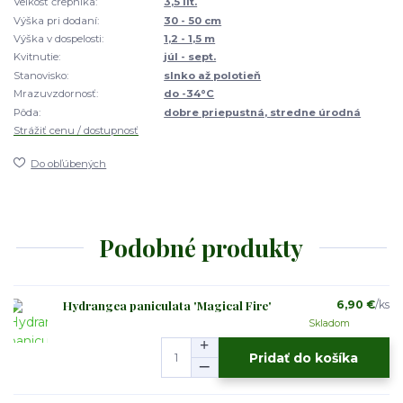
Veľkosť črepníka:
3,5 lit.
Výška pri dodaní:
30 - 50 cm
Výška v dospelosti:
1,2 - 1,5 m
Kvitnutie:
júl - sept.
Stanovisko:
slnko až polotieň
Mrazuvzdornosť:
do -34°C
Pôda:
dobre priepustná, stredne úrodná
Strážiť cenu / dostupnosť
Do obľúbených
Podobné produkty
Hydrangea paniculata 'Magical Fire'
6,90 €
/
ks
Skladom
Pridať do košíka