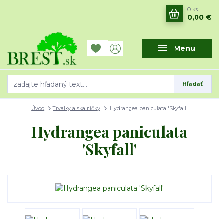
0
ks
0,00 €
Menu
Hľadať
Úvod
Trvalky a skalničky
Hydrangea paniculata 'Skyfall'
Hydrangea paniculata
'Skyfall'