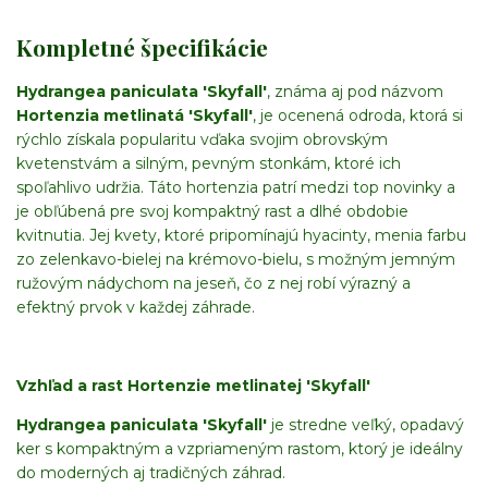
Kompletné špecifikácie
Hydrangea paniculata 'Skyfall'
, známa aj pod názvom
Hortenzia metlinatá 'Skyfall'
, je ocenená odroda, ktorá si
rýchlo získala popularitu vďaka svojim obrovským
kvetenstvám a silným, pevným stonkám, ktoré ich
spoľahlivo udržia. Táto hortenzia patrí medzi top novinky a
je obľúbená pre svoj kompaktný rast a dlhé obdobie
kvitnutia. Jej kvety, ktoré pripomínajú hyacinty, menia farbu
zo zelenkavo-bielej na krémovo-bielu, s možným jemným
ružovým nádychom na jeseň, čo z nej robí výrazný a
efektný prvok v každej záhrade.
Vzhľad a rast Hortenzie metlinatej 'Skyfall'
Hydrangea paniculata 'Skyfall'
je stredne veľký, opadavý
ker s kompaktným a vzpriameným rastom, ktorý je ideálny
do moderných aj tradičných záhrad.