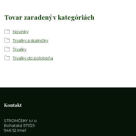
Tovar zaradený v kategóriách
Novinky
Trvalky a skalničky
Trvalky
Trvalky do polotieňa
Kontakt
STROMČEKY s.r.o.
Bohatská 577/25
946 52 Imeľ