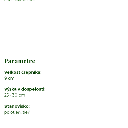
Parametre
Veľkosť črepníka
9 cm
Výška v dospelosti
25 - 30 cm
Stanovisko
polotieň, tieň