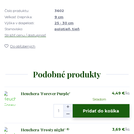
Číslo produktu:
3602
Veľkosť črepníka:
9 cm
Výška v dospelosti:
25 - 30 cm
Stanovisko:
polotieň, tieň
Strážiť cenu / dostupnosť
Do obľúbených
Podobné produkty
Heuchera 'Forever Purple'
4,49 €
/
ks
Skladom
Pridať do košíka
Heuchera 'Frosty night' ®
3,69 €
/
ks