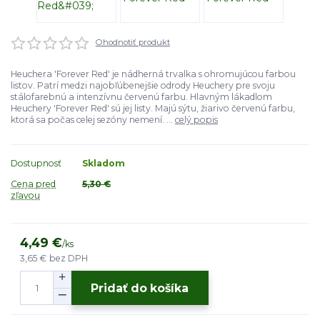
Ohodnotiť produkt
Heuchera 'Forever Red' je nádherná trvalka s ohromujúcou farbou
listov. Patrí medzi najobľúbenejšie odrody Heuchery pre svoju
stálofarebnú a intenzívnu červenú farbu. Hlavným lákadlom
Heuchery 'Forever Red' sú jej listy. Majú sýtu, žiarivo červenú farbu,
ktorá sa počas celej sezóny nemení. ...
celý popis
Dostupnosť
Skladom
Cena pred
5,30 €
zľavou
4,49 €
/
ks
3,65 €
bez DPH
Pridať do košíka