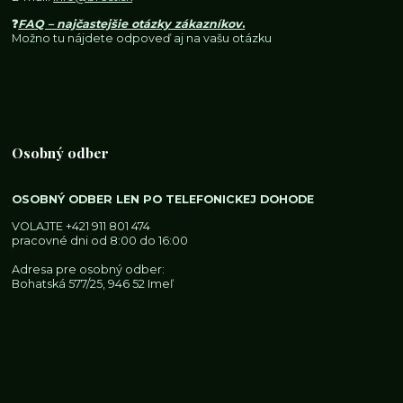
❓
FAQ – najčastejšie otázky zákazníkov
.
Možno tu nájdete odpoveď aj na vašu otázku
Osobný odber
OSOBNÝ ODBER LEN PO TELEFONICKEJ DOHODE
VOLAJTE
+421 911 801 474
pracovné dni od 8:00 do 16:00
Adresa pre osobný odber:
Bohatská 577/25, 946 52 Imeľ