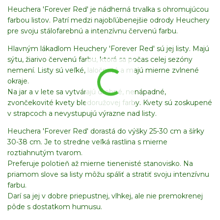
Heuchera 'Forever Red' je nádherná trvalka s ohromujúcou
farbou listov. Patrí medzi najobľúbenejšie odrody Heuchery
pre svoju stálofarebnú a intenzívnu červenú farbu.
Hlavným lákadlom Heuchery 'Forever Red' sú jej listy. Majú
sýtu, žiarivo červenú farbu, ktorá sa počas celej sezóny
nemení. Listy sú veľké, laločnaté a majú mierne zvlnené
okraje.
Na jar a v lete sa vytvárajú drobné, nenápadné,
zvončekovité kvety bledoružovej farby. Kvety sú zoskupené
v strapcoch a nevystupujú výrazne nad listy.
Heuchera 'Forever Red' dorastá do výšky 25-30 cm a šírky
30-38 cm. Je to stredne veľká rastlina s mierne
roztiahnutým tvarom.
Preferuje polotieň až mierne tienenisté stanovisko. Na
priamom slove sa listy môžu spáliť a stratiť svoju intenzívnu
farbu.
Darí sa jej v dobre priepustnej, vlhkej, ale nie premokrenej
pôde s dostatkom humusu.