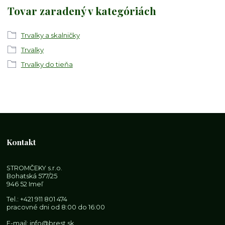
Tovar zaradený v kategóriách
Trvalky a skalničky
Trvalky
Trvalky do tieňa
Kontakt
STROMČEKY s.r.o.
Bohatská 577/25
946 52 Imeľ
Tel.:
+421 911 801 474
pracovné dni od 8:00 do 16:00
E-mail:
info@brest.sk