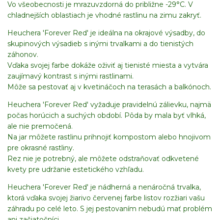
Vo všeobecnosti je mrazuvzdorná do približne -29°C. V
chladnejších oblastiach je vhodné rastlinu na zimu zakryť.
Heuchera 'Forever Red' je ideálna na okrajové výsadby, do
skupinových výsadieb s inými trvalkami a do tienistých
záhonov.
Vďaka svojej farbe dokáže oživiť aj tienisté miesta a vytvára
zaujímavý kontrast s inými rastlinami.
Môže sa pestovať aj v kvetináčoch na terasách a balkónoch.
Heuchera 'Forever Red' vyžaduje pravidelnú zálievku, najmä
počas horúcich a suchých období. Pôda by mala byť vlhká,
ale nie premočená.
Na jar môžete rastlinu prihnojiť kompostom alebo hnojivom
pre okrasné rastliny.
Rez nie je potrebný, ale môžete odstraňovať odkvetené
kvety pre udržanie estetického vzhľadu.
Heuchera 'Forever Red' je nádherná a nenáročná trvalka,
ktorá vďaka svojej žiarivo červenej farbe listov rozžiari vašu
záhradu po celé leto. S jej pestovaním nebudú mať problém
ani začiatočníci.