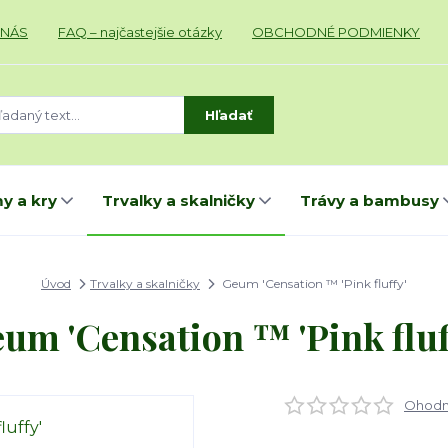
 NÁS
FAQ – najčastejšie otázky
OBCHODNÉ PODMIENKY
Hľadať
y a kry
Trvalky a skalničky
Trávy a bambusy
Úvod
Trvalky a skalničky
Geum 'Censation ™ 'Pink fluffy'
um 'Censation ™ 'Pink fluf
Ohodno