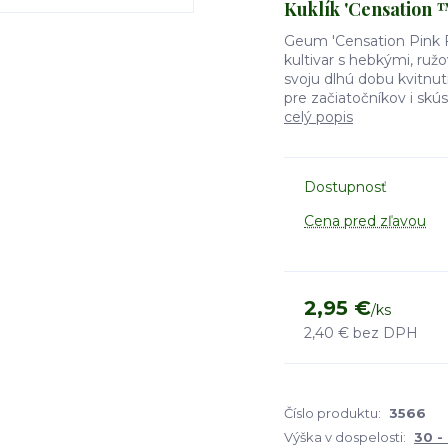
Kuklík 'Censation ™
Geum 'Censation Pink Fl
kultivar s hebkými, ru
svoju dlhú dobu kvitnut
pre začiatočníkov i skú
celý popis
Dostupnosť
Cena pred zľavou
2,95 €
/
ks
2,40 €
bez DPH
Číslo produktu:
3566
Výška v dospelosti:
30 -