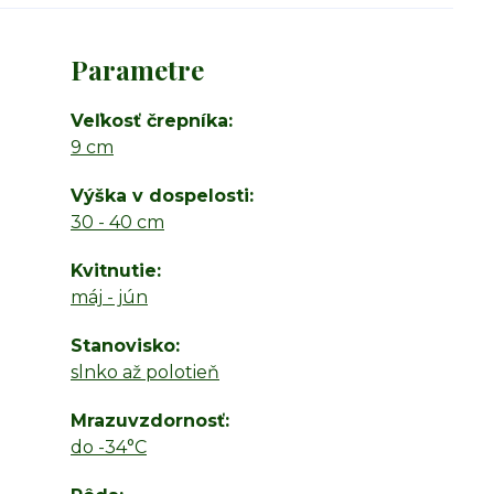
Parametre
Veľkosť črepníka
9 cm
Výška v dospelosti
30 - 40 cm
Kvitnutie
máj - jún
Stanovisko
slnko až polotieň
Mrazuvzdornosť
do -34°C