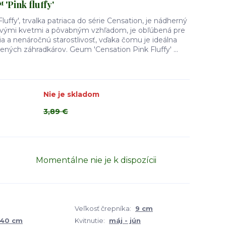
 'Pink fluffy'
uffy', trvalka patriaca do série Censation, je nádherný
žovými kvetmi a pôvabným vzhľadom, je obľúbená pre
ia a nenáročnú starostlivosť, vďaka čomu je ideálna
sených záhradkárov. Geum 'Censation Pink Fluffy' ...
Nie je skladom
3,89 €
Momentálne nie je k dispozícii
Veľkosť črepníka:
9 cm
 40 cm
Kvitnutie:
máj - jún