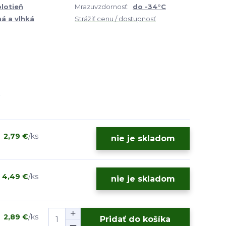
olotieň
Mrazuvzdornosť:
do -34°C
á a vlhká
Strážiť cenu / dostupnosť
2,79 €
/
ks
nie je skladom
4,49 €
/
ks
nie je skladom
2,89 €
/
ks
Pridať do košíka