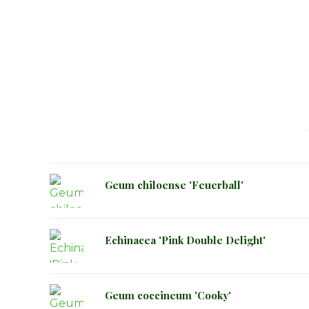
Geum chiloense 'Feuerball'
Echinacea 'Pink Double Delight'
Geum coccineum 'Cooky'