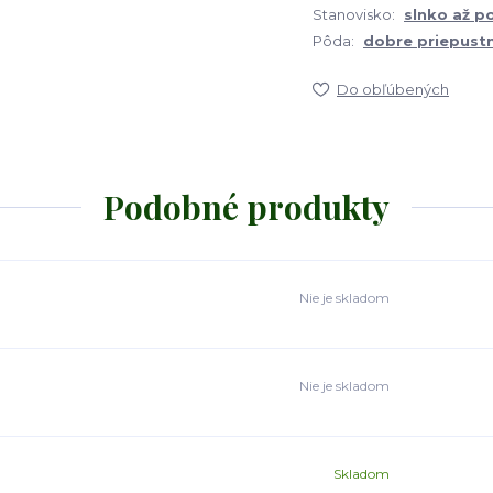
Stanovisko:
slnko až p
Pôda:
dobre priepustn
Do obľúbených
Podobné produkty
Nie je skladom
Nie je skladom
Skladom