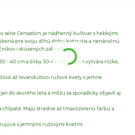
do série Censation, je nádherný kultivar s hebkými,
úbená pre svoju dlhú dobu kvitnutia a nenáročnú
očníkov i skúsených záhradkárov.
30 - 40 cm a šírky 30-45 cm, pričom vytvára nízke,
užové až levanduľovo-ružové kvety s jemne
ari do skorého leta a môžu sa sporadicky objaviť aj
a chlpaté. Majú stredne až tmavozelenú farbu a
stujúce s jemnými ružovými kvetmi.