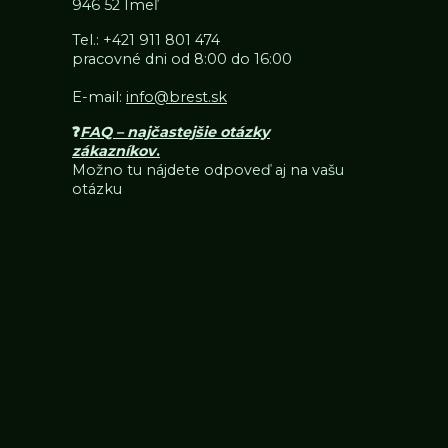
946 52 Imeľ
Tel.:
+421 911 801 474
pracovné dni od 8:00 do 16:00
E-mail:
info@brest.sk
❓
FAQ – najčastejšie otázky
zákazníkov
.
Možno tu nájdete odpoveď aj na vašu
otázku