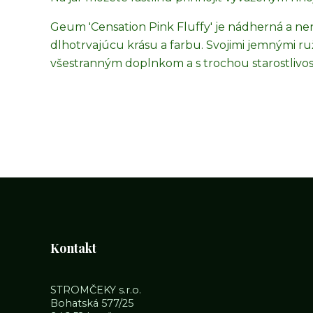
Geum 'Censation Pink Fluffy' je nádherná a nen
dlhotrvajúcu krásu a farbu. Svojimi jemnými 
všestranným doplnkom a s trochou starostlivost
Kontakt
STROMČEKY s.r.o.
Bohatská 577/25