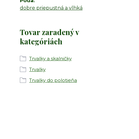
Pôda
dobre priepustná a vlhká
Tovar zaradený v
kategóriách
Trvalky a skalničky
Trvalky
Trvalky do polotieňa