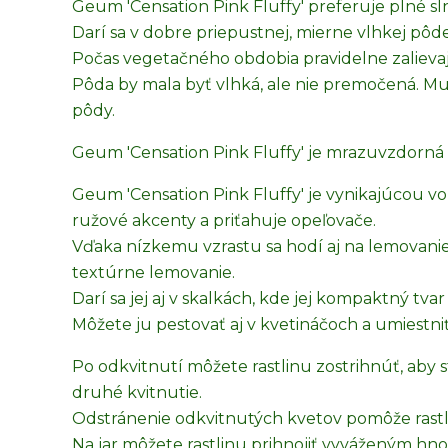
Geum 'Censation Pink Fluffy' preferuje plné sln
Darí sa v dobre priepustnej, mierne vlhkej pô
Počas vegetačného obdobia pravidelne zalieva
Pôda by mala byť vlhká, ale nie premočená. Mu
pôdy.
Geum 'Censation Pink Fluffy' je mrazuvzdorná d
Geum 'Censation Pink Fluffy' je vynikajúcou v
ružové akcenty a priťahuje opeľovače.
Vďaka nízkemu vzrastu sa hodí aj na lemovanie 
textúrne lemovanie.
Darí sa jej aj v skalkách, kde jej kompaktný tva
Môžete ju pestovať aj v kvetináčoch a umiestniť
Po odkvitnutí môžete rastlinu zostrihnúť, aby 
druhé kvitnutie.
Odstránenie odkvitnutých kvetov pomôže rastli
Na jar môžete rastlinu prihnojiť vyváženým hnoj