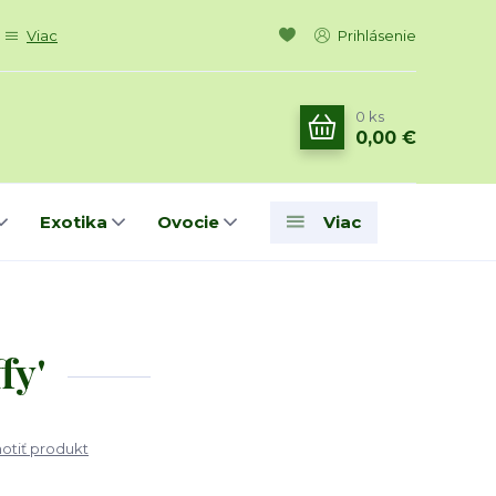
Viac
Prihlásenie
0
ks
0,00 €
Exotika
Ovocie
Viac
fy'
tiť produkt