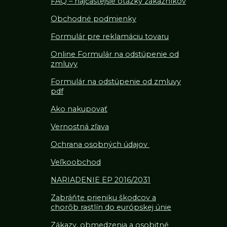
FAQ – najčastejšie otázky zákazníkov
Obchodné podmienky
Formulár pre reklamáciu tovaru
Online Formulár na odstúpenie od
zmluvy
Formulár na odstúpenie od z
mluvy
pdf
Ako nakupovať
Vernostná zľava
Ochrana osobných údajov
Veľkoobchod
NARIADENIE EP 2016/2031
Zabráňte prieniku škodcov a
chorôb rastlín do európskej únie
Zákazy, obmedzenia a osobitné