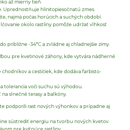
ko až mierny tieň.
de. Uprednostňuje hlinitopiesočnatú zmes.
jte, najmä počas horúcich a suchých období.
lčovanie okolo rastliny pomôže udržať vlhkosť
o približne -34°C a zvládne aj chladnejšie zimy.
oľbou pre kvetinové záhony, kde vytvára nádherné
chodníkov a cestičiek, kde dodáva farbisto-
r a tolerancia voči suchu sú výhodou.
 na slnečné terasy a balkóny.
ste podporili rast nových výhonkov a prípadne aj
ne sústrediť energiu na tvorbu nových kvetov.
ivom pre kvitnúce rastliny.