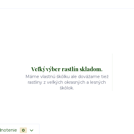
Veľký výber rastlín skladom.
Máme vlastnú škôlku ale dovážame tiež
rastliny z veľkých okrasných a lesných
škôlok.
notenie
0