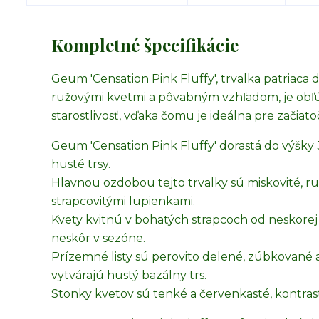
Kompletné špecifikácie
Geum 'Censation Pink Fluffy', trvalka patriaca 
ružovými kvetmi a pôvabným vzhľadom, je obľ
starostlivosť, vďaka čomu je ideálna pre začiat
Geum 'Censation Pink Fluffy' dorastá do výšky 
husté trsy.
Hlavnou ozdobou tejto trvalky sú miskovité, r
strapcovitými lupienkami.
Kvety kvitnú v bohatých strapcoch od neskorej j
neskôr v sezóne.
Prízemné listy sú perovito delené, zúbkované 
vytvárajú hustý bazálny trs.
Stonky kvetov sú tenké a červenkasté, kontra