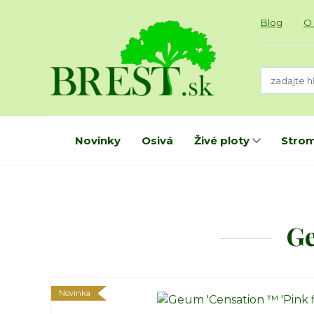
Blog
O
Novinky
Osivá
Živé ploty
Strom
Ge
Novinka