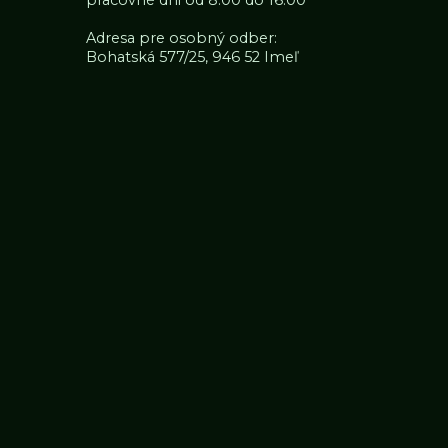
pracovné dni od 8:00 do 16:00
Adresa pre osobný odber:
Bohatská 577/25, 946 52 Imeľ