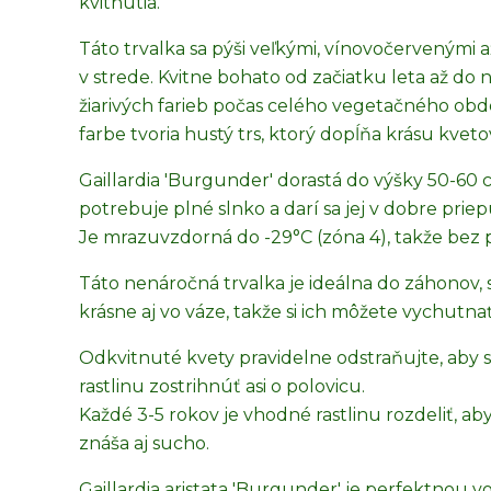
kvitnutia.
Táto trvalka sa pýši veľkými, vínovočervenými
v strede. Kvitne bohato od začiatku leta až do
žiarivých farieb počas celého vegetačného obdo
farbe tvoria hustý trs, ktorý dopĺňa krásu kveto
Gaillardia 'Burgunder' dorastá do výšky 50-60 
potrebuje plné slnko a darí sa jej v dobre prie
Je mrazuvzdorná do -29°C (zóna 4), takže bez
Táto nenáročná trvalka je ideálna do záhonov, s
krásne aj vo váze, takže si ich môžete vychutnať a
Odkvitnuté kvety pravidelne odstraňujte, aby 
rastlinu zostrihnúť asi o polovicu.
Každé 3-5 rokov je vhodné rastlinu rozdeliť, aby 
znáša aj sucho.
Gaillardia aristata 'Burgunder' je perfektnou 