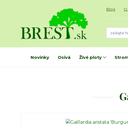
Blog
O
Novinky
Osivá
Živé ploty
Strom
G