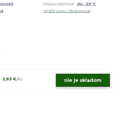
olotieň
Mrazuvzdornosť:
do -29°C
ná
Strážiť cenu / dostupnosť
2,63 €
/
ks
nie je skladom