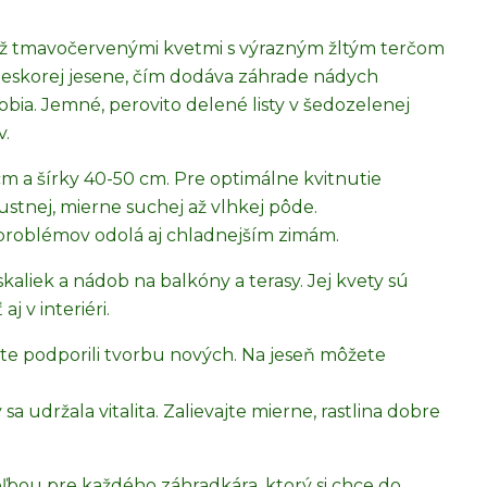
 až tmavočervenými kvetmi s výrazným žltým terčom
 neskorej jesene, čím dodáva záhrade nádych
bia. Jemné, perovito delené listy v šedozelenej
v.
cm a šírky 40-50 cm. Pre optimálne kvitnutie
pustnej, mierne suchej až vlhkej pôde.
 problémov odolá aj chladnejším zimám.
kaliek a nádob na balkóny a terasy. Jej kvety sú
j v interiéri.
ste podporili tvorbu nových. Na jeseň môžete
sa udržala vitalita. Zalievajte mierne, rastlina dobre
voľbou pre každého záhradkára, ktorý si chce do