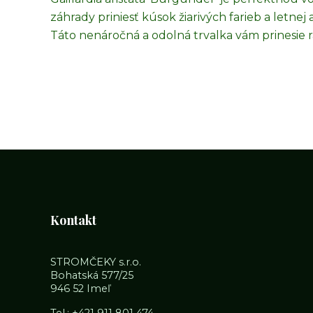
záhrady priniesť kúsok žiarivých farieb a letnej
Táto nenáročná a odolná trvalka vám prinesie ra
Kontakt
STROMČEKY s.r.o.
Bohatská 577/25
946 52 Imeľ