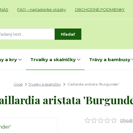
 NÁS
FAQ – najčastejšie otázky
OBCHODNÉ PODMIENKY
Hľadať
y a kry
Trvalky a skalničky
Trávy a bambusy
Úvod
Trvalky a skalničky
Gaillardia aristata 'Burgunder'
aillardia aristata 'Burgunde
Ohodno