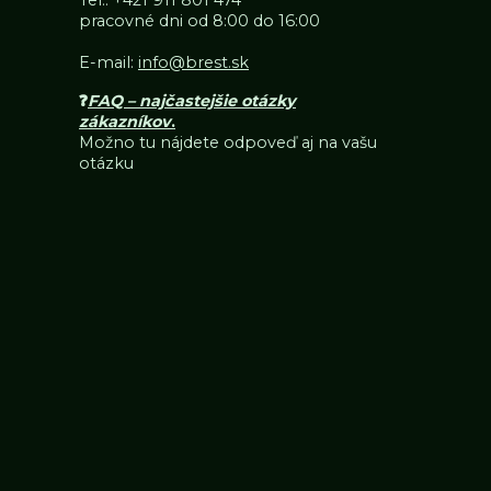
Tel.:
+421 911 801 474
pracovné dni od 8:00 do 16:00
E-mail:
info@brest.sk
❓
FAQ – najčastejšie otázky
zákazníkov
.
Možno tu nájdete odpoveď aj na vašu
otázku