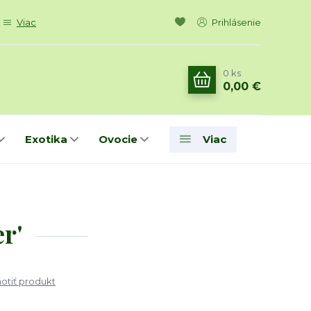
Viac
Prihlásenie
0
ks
0,00 €
Exotika
Ovocie
Viac
r'
tiť produkt