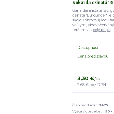
Kokarda osinatá 'B
Gaillardia aristata 'B
osinatá 'Burgunder', je 
svojou ohromujúcou farb
veľkými, vínovočerven
terčom v ...
celý popis
Dostupnosť
Cena pred zľavou
3,30 €
/
ks
2,68 €
bez DPH
Číslo produktu:
3475
Výška v dospelosti:
50 -