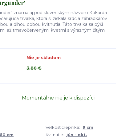
urgunder'
urgunder', známa aj pod slovenským názvom Kokarda
očarujúca trvalka, ktorá si získala srdcia záhradkárov
ou a dlhou dobou kvitnutia. Táto trvalka sa pýši
ými až tmavočervenými kvetmi s výrazným žltým
Nie je skladom
3,80 €
Momentálne nie je k dispozícii
Veľkosť črepníka:
9 cm
 60 cm
Kvitnutie:
jún - okt.