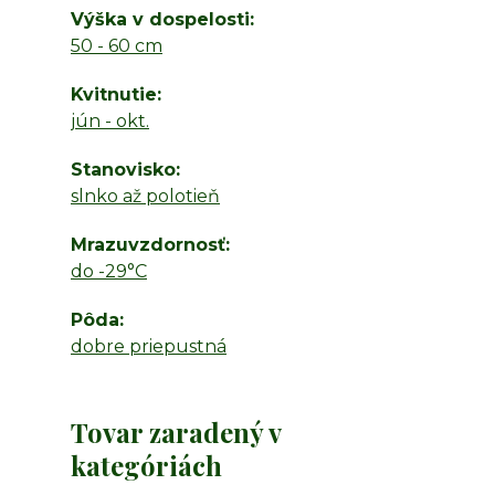
Výška v dospelosti
50 - 60 cm
Kvitnutie
jún - okt.
Stanovisko
slnko až polotieň
Mrazuvzdornosť
do -29°C
Pôda
dobre priepustná
Tovar zaradený v
kategóriách