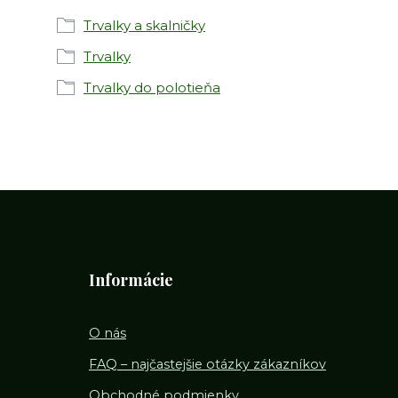
Trvalky a skalničky
Trvalky
Trvalky do polotieňa
Informácie
O nás
FAQ – najčastejšie otázky zákazníkov
Obchodné podmienky