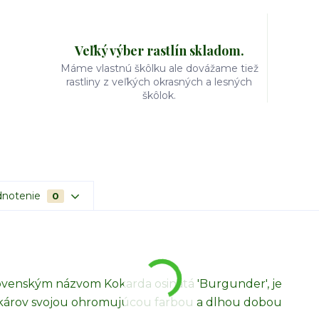
Veľký výber rastlín skladom.
Máme vlastnú škôlku ale dovážame tiež
rastliny z veľkých okrasných a lesných
škôlok.
notenie
0
slovenským názvom Kokarda osinatá 'Burgunder', je
hradkárov svojou ohromujúcou farbou a dlhou dobou