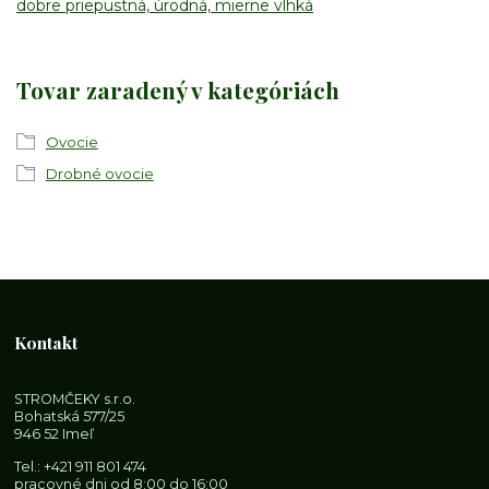
dobre priepustná, úrodná, mierne vlhká
Tovar zaradený v kategóriách
Ovocie
Drobné ovocie
Kontakt
STROMČEKY s.r.o.
Bohatská 577/25
946 52 Imeľ
Tel.:
+421 911 801 474
pracovné dni od 8:00 do 16:00