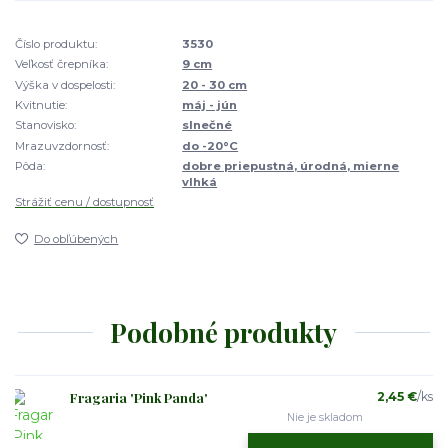
Číslo produktu:
3530
Veľkosť črepníka:
9 cm
Výška v dospelosti:
20 - 30 cm
Kvitnutie:
máj - jún
Stanovisko:
slnečné
Mrazuvzdornosť:
do -20°C
Pôda:
dobre priepustná, úrodná, mierne
vlhká
Strážiť cenu / dostupnosť
Do obľúbených
Podobné produkty
Fragaria 'Pink Panda'
2,45 €
/
ks
Nie je skladom