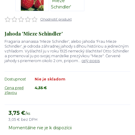
Ohodnotiť produkt
Jahoda 'Mieze Schindler'
Fragaria ananassa 'Mieze Schindler', alebo jahoda 'Frau Mieze
Schindler', je odroda záhradnej jahody s dlhou históriou a jedinečným
vzhľadom. Vyšľachtil ju v roku 1925 nemecký šľachtiteľ Otto Schindler
a pomenoval ju po svojej manželke prezývkou "Mieze". Červené
jahody s priemerom okolo 2 cm, pripom...
celý popis
Dostupnosť
Nie je skladom
Cena pred
4,35 €
zľavou
3,75 €
/
ks
3,05 €
bez DPH
Momentálne nie je k dispozícii