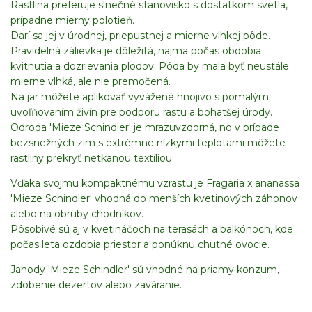
Rastlina preferuje slnečné stanovisko s dostatkom svetla,
prípadne mierny polotieň.
Darí sa jej v úrodnej, priepustnej a mierne vlhkej pôde.
Pravidelná zálievka je dôležitá, najmä počas obdobia
kvitnutia a dozrievania plodov. Pôda by mala byť neustále
mierne vlhká, ale nie premočená.
Na jar môžete aplikovať vyvážené hnojivo s pomalým
uvoľňovaním živín pre podporu rastu a bohatšej úrody.
Odroda 'Mieze Schindler' je mrazuvzdorná, no v prípade
bezsnežných zim s extrémne nízkymi teplotami môžete
rastliny prekryť netkanou textíliou.
Vďaka svojmu kompaktnému vzrastu je Fragaria x ananassa
'Mieze Schindler' vhodná do menších kvetinových záhonov
alebo na obruby chodníkov.
Pôsobivé sú aj v kvetináčoch na terasách a balkónoch, kde
počas leta ozdobia priestor a ponúknu chutné ovocie.
Jahody 'Mieze Schindler' sú vhodné na priamy konzum,
zdobenie dezertov alebo zaváranie.