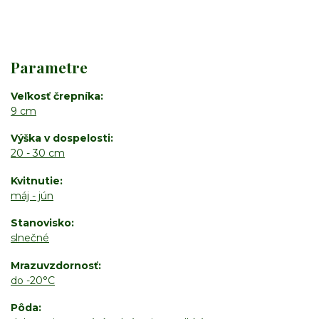
Parametre
Veľkosť črepníka
9 cm
Výška v dospelosti
20 - 30 cm
Kvitnutie
máj - jún
Stanovisko
slnečné
Mrazuvzdornosť
do -20°C
Pôda