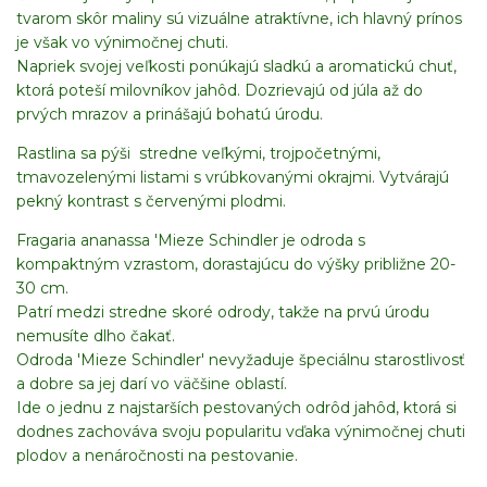
tvarom skôr maliny sú vizuálne atraktívne, ich hlavný prínos
je však vo výnimočnej chuti.
Napriek svojej veľkosti ponúkajú sladkú a aromatickú chuť,
ktorá poteší milovníkov jahôd. Dozrievajú od júla až do
prvých mrazov a prinášajú bohatú úrodu.
Rastlina sa pýši stredne veľkými, trojpočetnými,
tmavozelenými listami s vrúbkovanými okrajmi. Vytvárajú
pekný kontrast s červenými plodmi.
Fragaria ananassa 'Mieze Schindler je odroda s
kompaktným vzrastom, dorastajúcu do výšky približne 20-
30 cm.
Patrí medzi stredne skoré odrody, takže na prvú úrodu
nemusíte dlho čakať.
Odroda 'Mieze Schindler' nevyžaduje špeciálnu starostlivosť
a dobre sa jej darí vo väčšine oblastí.
Ide o jednu z najstarších pestovaných odrôd jahôd, ktorá si
dodnes zachováva svoju popularitu vďaka výnimočnej chuti
plodov a nenáročnosti na pestovanie.