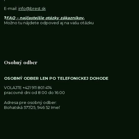
E-mail:
info@brest.sk
❓
FAQ – najčastejšie otázky zákazníkov
.
Možno tu nájdete odpoveď aj na vašu otázku
Osobný odber
OSOBNÝ ODBER LEN PO TELEFONICKEJ DOHODE
VOLAJTE
+421 911 801 474
pracovné dni od 8:00 do 16:00
Adresa pre osobný odber:
Bohatská 577/25, 946 52 Imeľ