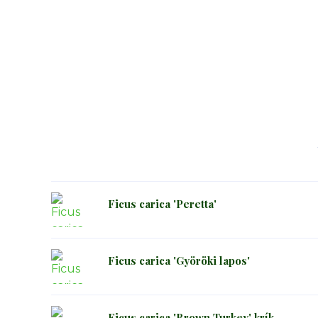
Ficus carica 'Peretta'
Ficus carica 'Györöki lapos'
Ficus carica 'Brown Turkey' krík