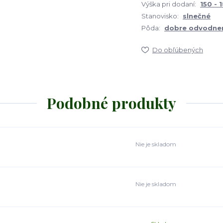
Výška pri dodaní:
150 - 
Stanovisko:
slnečné
Pôda:
dobre odvodnen
Do obľúbených
Podobné produkty
Nie je skladom
Nie je skladom