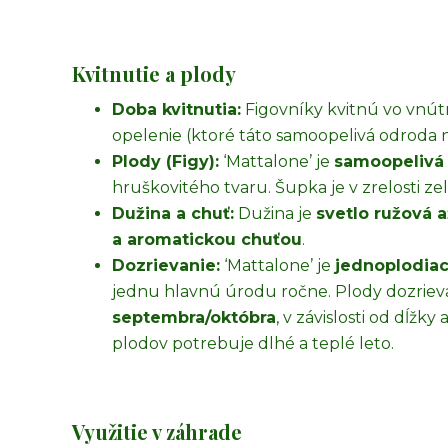
Kvitnutie a plody
Doba kvitnutia:
Figovníky kvitnú vo vnútri 
opelenie (ktoré táto samoopelivá odroda 
Plody (Figy):
‘Mattalone’ je
samoopelivá
hruškovitého tvaru. Šupka je v zrelosti ze
Dužina a chuť:
Dužina je
svetlo ružová 
a aromatickou chuťou
.
Dozrievanie:
‘Mattalone’ je
jednoplodia
jednu hlavnú úrodu ročne. Plody dozrie
septembra/októbra
, v závislosti od dĺž
plodov potrebuje dlhé a teplé leto.
Využitie v záhrade