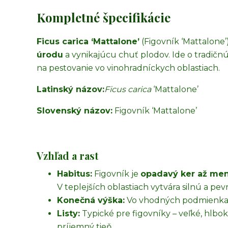
Kompletné špecifikácie
Ficus carica ‘Mattalone’
(Figovník ‘Mattalone’
úrodu
a vynikajúcu chuť plodov. Ide o tradičnú
na pestovanie vo vinohradníckych oblastiach.
Latinský názov:
Ficus carica
‘Mattalone’
Slovenský názov:
Figovník ‘Mattalone’
Vzhľad a rast
Habitus:
Figovník je
opadavý ker až men
V teplejších oblastiach vytvára silnú a pev
Konečná výška:
Vo vhodných podmienkac
Listy:
Typické pre figovníky – veľké, hlbo
príjemný tieň.