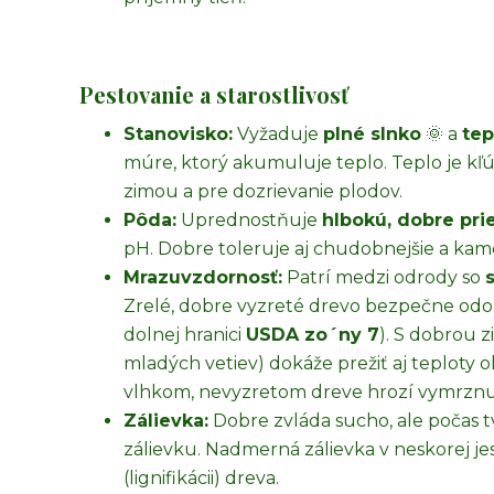
Pestovanie a starostlivosť
Stanovisko:
Vyžaduje
plné slnko
🌞 a
tep
múre, ktorý akumuluje teplo. Teplo je kľú
zimou a pre dozrievanie plodov.
Pôda:
Uprednostňuje
hlbokú, dobre pr
pH. Dobre toleruje aj chudobnejšie a kam
Mrazuvzdornosť:
Patrí medzi odrody so
Zrelé, dobre vyzreté drevo bezpečne odo
dolnej hranici
USDA z
o
ˊ
ny
7
). S dobrou 
mladých vetiev) dokáže prežiť aj teploty 
vlhkom, nevyzretom dreve hrozí vymrznu
Zálievka:
Dobre zvláda sucho, ale počas t
zálievku. Nadmerná zálievka v neskorej jes
(lignifikácii) dreva.