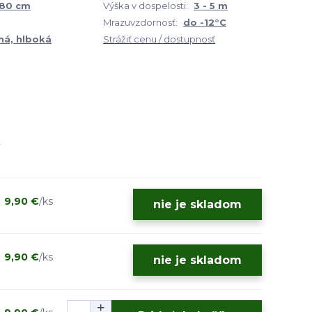
180 cm
Výška v dospelosti:
3 - 5 m
Mrazuvzdornosť:
do -12°C
á, hlboká
Strážiť cenu / dostupnosť
9,90 €
/
ks
nie je skladom
9,90 €
/
ks
nie je skladom