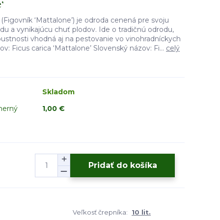
’
’ (Figovník ‘Mattalone’) je odroda cenená pre svoju
odu a vynikajúcu chuť plodov. Ide o tradičnú odrodu,
obustnosti vhodná aj na pestovanie vo vinohradníckych
ov: Ficus carica ‘Mattalone’ Slovenský názov: Fi...
celý
Skladom
merný
1,00 €
Pridať do košíka
Veľkosť črepníka:
10 lit.