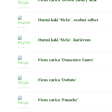
Hurmi kaki 'Mela' , osobný odber
Hurmi kaki 'Mela' , kuriérom
Ficus carica 'Domenico Tauro'
Ficus carica 'Dottato'
Ficus carica 'Panache'