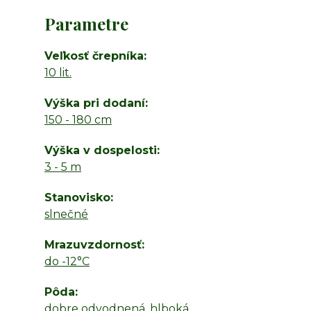
Parametre
Veľkosť črepníka
10 lit.
Výška pri dodaní
150 - 180 cm
Výška v dospelosti
3 - 5 m
Stanovisko
slnečné
Mrazuvzdornosť
do -12°C
Pôda
dobre odvodnená, hlboká