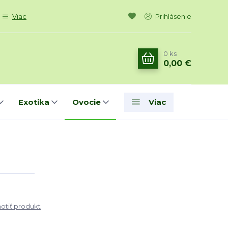
Viac
Prihlásenie
0
ks
0,00 €
Exotika
Ovocie
Viac
tiť produkt