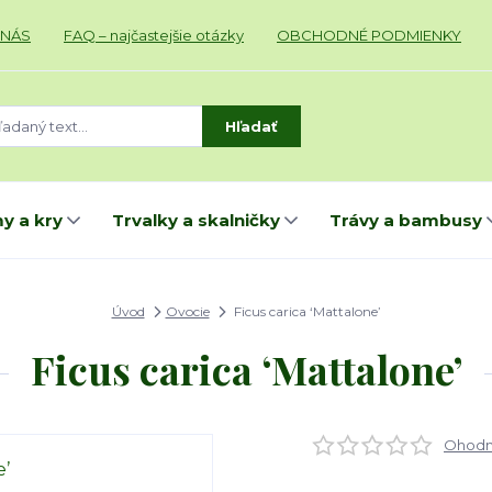
 NÁS
FAQ – najčastejšie otázky
OBCHODNÉ PODMIENKY
Hľadať
y a kry
Trvalky a skalničky
Trávy a bambusy
Úvod
Ovocie
Ficus carica ‘Mattalone’
Ficus carica ‘Mattalone’
Ohodno