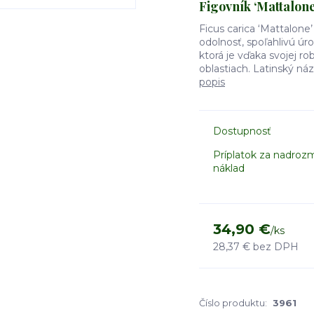
Figovník ‘Mattalone
Ficus carica ‘Mattalone
odolnosť, spoľahlivú úr
ktorá je vďaka svojej r
oblastiach. Latinský náz
popis
Dostupnosť
Príplatok za nadroz
náklad
34,90 €
/
ks
28,37 €
bez DPH
Číslo produktu:
3961