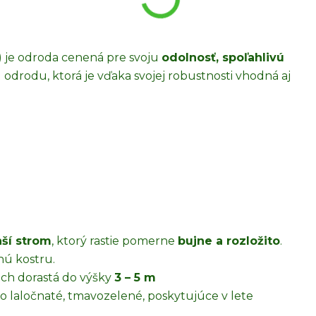
) je odroda cenená pre svoju
odolnosť, spoľahlivú
 odrodu, ktorá je vďaka svojej robustnosti vhodná aj
ší strom
, ktorý rastie pomerne
bujne a rozložito
.
nú kostru.
h dorastá do výšky
3
–
5
m
ko laločnaté, tmavozelené, poskytujúce v lete