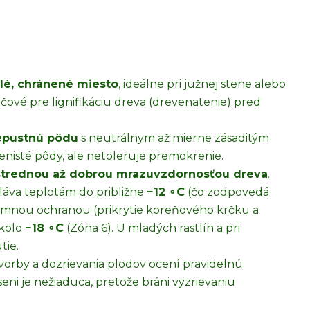
lé, chránené miesto
, ideálne pri južnej stene alebo
čové pre lignifikáciu dreva (drevenatenie) pred
iepustnú pôdu
s neutrálnym až mierne zásaditým
enisté pôdy, ale netoleruje premokrenie.
strednou až dobrou mrazuvzdornosťou dreva
.
láva teplotám do približne
−
12
∘
C
(čo zodpovedá
zimnou ochranou (prikrytie koreňového krčku a
okolo
−
18
∘
C
(Zóna
6
). U mladých rastlín a pri
tie.
vorby a dozrievania plodov ocení pravidelnú
eni je nežiaduca, pretože bráni vyzrievaniu