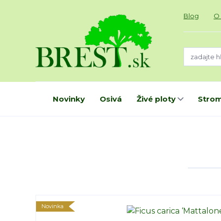
Blog
O
Novinky
Osivá
Živé ploty
Strom
Novinka