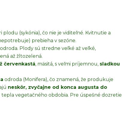
plodu (sykónia), čo nie je viditeľné. Kvitnutie a
nepotrebuje) prebieha v sezóne.
odroda. Plody sú stredne veľké až veľké,
lená až žltozelená.
až červenkastá
, mäsitá, s veľmi príjemnou,
sladkou
ca
odroda (Monifera), čo znamená, že produkuje
vajú
neskôr, zvyčajne od konca augusta do
ky a tepla vegetačného obdobia. Pre úspešné dozretie