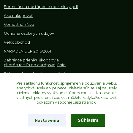
Formulár na odstúpenie od z
mluvy pdf
Ako nakupovať
Vernostná zľava
Ochrana osobných údajov
Veľkoobchod
NARIADENIE EP 2016/2031
Zabráňte prieniku škodcov a
chorôb rastlín do európskej únie
Zákazy, obmedzenia a osobitné
požiadavky pri dovoze a
Pre základnú funkčnosť, spríjemnenie používania webu,
obchodovaní s rastlinami
analytické účely a v prípade udelenia súhlasu aj na účely
cielenia reklamy využívame súbory cookies. Nastavenie
vlastných preferencií cookies môžete kedykoľvek upraviť
odkazom v spodnej časti stránok.
Súhlasím
Nastavenia
Upravit sběr cookies.