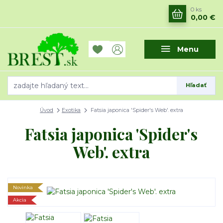
0
ks
0,00 €
Menu
Hľadať
Úvod
Exotika
Fatsia japonica 'Spider's Web'. extra
Fatsia japonica 'Spider's
Web'. extra
Novinka
Akcia