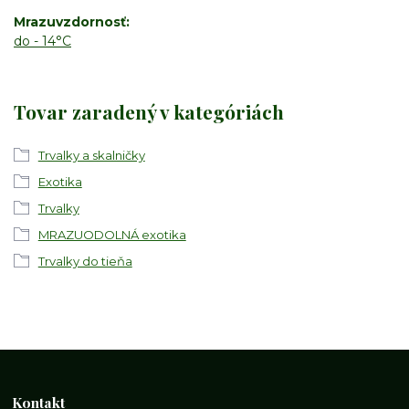
Mrazuvzdornosť
do - 14°C
Tovar zaradený v kategóriách
Trvalky a skalničky
Exotika
Trvalky
MRAZUODOLNÁ exotika
Trvalky do tieňa
Kontakt