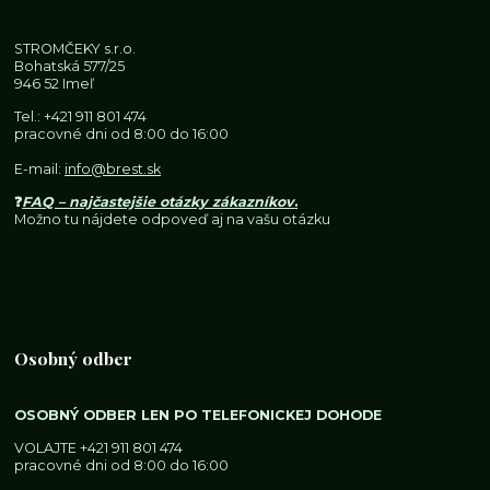
STROMČEKY s.r.o.
Bohatská 577/25
946 52 Imeľ
Tel.:
+421 911 801 474
pracovné dni od 8:00 do 16:00
E-mail:
info@brest.sk
❓
FAQ – najčastejšie otázky zákazníkov
.
Možno tu nájdete odpoveď aj na vašu otázku
Osobný odber
OSOBNÝ ODBER LEN PO TELEFONICKEJ DOHODE
VOLAJTE
+421 911 801 474
pracovné dni od 8:00 do 16:00