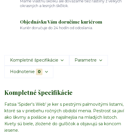
Máme vlastnú škôlku ale dovážame tiež rastliny z veľkých
okrasných a lesných škôlok.
Objednávku Vám doručíme kuriérom
Kuriér doručuje do 24 hodín od odoslania.
Kompletné špecifikácie
Parametre
Hodnotenie
0
Kompletné špecifikácie
Fatsia 'Spider's Web' je ker s pestrými palmovitými listami,
ktoré sa v priebehu ročných období menia. Pestrosť sa javí
ako škvrny a pixilácie a je najsilnejšia na mladých listoch.
Kvety sú biele, zložené do guľôčok a objavujú sa koncom
jesene.