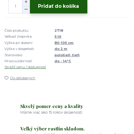
Pridať do košíka
Číslo produktu:
2718
Veľkosť črepníka:
5 lit
Výška pri dodaní:
80-100 cm
Výška v dospelosti:
do 2 m
Stanovisko:
polotieň, tieň
Mrazuvzdornosť:
do - 14°C
Strážiť cenu / dostupnosť
Do obľúbených
Skvelý pomer ceny a kvality
Máme viac ako 15 rokov skúseností.
Veľký výber rastlín skladom.