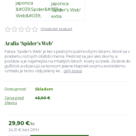
Ohodnotiť produkt
Aralia 'Spider's Web'
Fatsia 'Spider's Web' je ker s pestrými palmovitými listami, ktoré sa v
priebehu ročných období menia. Pestrosť sa javí ako škvrny a
pixilácie a je najsilnejšia na mladých listoch. Kvety sú biele, zložené do
guľôčok a objavujú sa koncom jesene.Napriek svojmu exotickému
vzhľadu je tento vždyzelený ke...
celý popis
Dostupnosť
Skladom
Cena pred
45,00 €
zľavou
29,90 €
/
ks
24,31 €
bez DPH