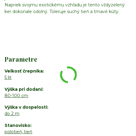
Napriek svojmu exotickému vzhľadu je tento vždyzelený
ker dokonale odolný. Toleruje suchý tieň a tmavé kúty.
Parametre
Veľkosť črepníka
5 lit
Výška pri dodaní
80-100 cm
Výška v dospelosti
do 2 m
Stanovisko
polotieň, tieň