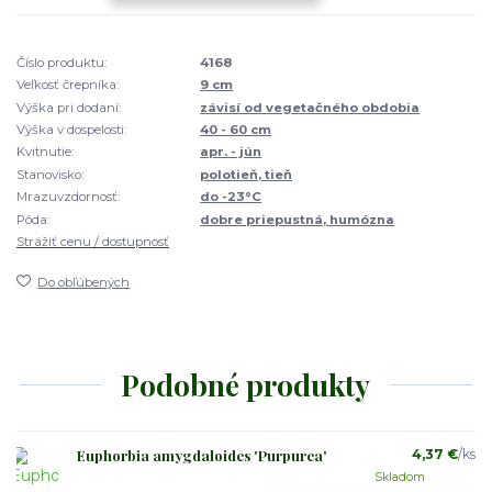
Číslo produktu:
4168
Veľkosť črepníka:
9 cm
Výška pri dodaní:
závisí od vegetačného obdobia
Výška v dospelosti:
40 - 60 cm
Kvitnutie:
apr. - jún
Stanovisko:
polotieň, tieň
Mrazuvzdornosť:
do -23°C
Pôda:
dobre priepustná, humózna
Strážiť cenu / dostupnosť
Do obľúbených
Podobné produkty
Euphorbia amygdaloides 'Purpurea'
4,37 €
/
ks
Skladom