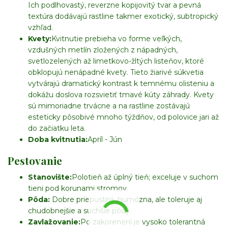
Ich podlhovastý, reverzne kopijovitý tvar a pevná
textúra dodávajú rastline takmer exotický, subtropický
vzhľad.
Kvety:
Kvitnutie prebieha vo forme veľkých,
vzdušných metlín zložených z nápadných,
svetlozelených až limetkovo-žltých listeňov, ktoré
obklopujú nenápadné kvety. Tieto žiarivé súkvetia
vytvárajú dramatický kontrast k temnému olisteniu a
dokážu doslova rozsvietiť tmavé kúty záhrady. Kvety
sú mimoriadne trvácne a na rastline zostávajú
esteticky pôsobivé mnoho týždňov, od polovice jari až
do začiatku leta.
Doba kvitnutia:
Apríl - Jún
Pestovanie
Stanovište:
Polotieň až úplný tieň; exceluje v suchom
tieni pod korunami stromov.
Pôda:
Dobre priepustná, humózna, ale toleruje aj
chudobnejšie a suchšie pôdy.
Zavlažovanie:
Po zakorenení je vysoko tolerantná