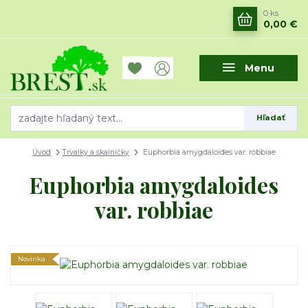
0
ks
0,00 €
Menu
Hľadať
Úvod
Trvalky a skalničky
Euphorbia amygdaloides var. robbiae
Euphorbia amygdaloides
var. robbiae
Novinka