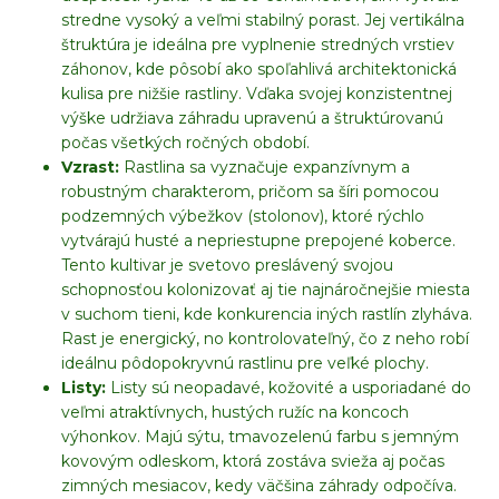
stredne vysoký a veľmi stabilný porast. Jej vertikálna
štruktúra je ideálna pre vyplnenie stredných vrstiev
záhonov, kde pôsobí ako spoľahlivá architektonická
kulisa pre nižšie rastliny. Vďaka svojej konzistentnej
výške udržiava záhradu upravenú a štruktúrovanú
počas všetkých ročných období.
Vzrast:
Rastlina sa vyznačuje expanzívnym a
robustným charakterom, pričom sa šíri pomocou
podzemných výbežkov (stolonov), ktoré rýchlo
vytvárajú husté a nepriestupne prepojené koberce.
Tento kultivar je svetovo preslávený svojou
schopnosťou kolonizovať aj tie najnáročnejšie miesta
v suchom tieni, kde konkurencia iných rastlín zlyháva.
Rast je energický, no kontrolovateľný, čo z neho robí
ideálnu pôdopokryvnú rastlinu pre veľké plochy.
Listy:
Listy sú neopadavé, kožovité a usporiadané do
veľmi atraktívnych, hustých ružíc na koncoch
výhonkov. Majú sýtu, tmavozelenú farbu s jemným
kovovým odleskom, ktorá zostáva svieža aj počas
zimných mesiacov, kedy väčšina záhrady odpočíva.