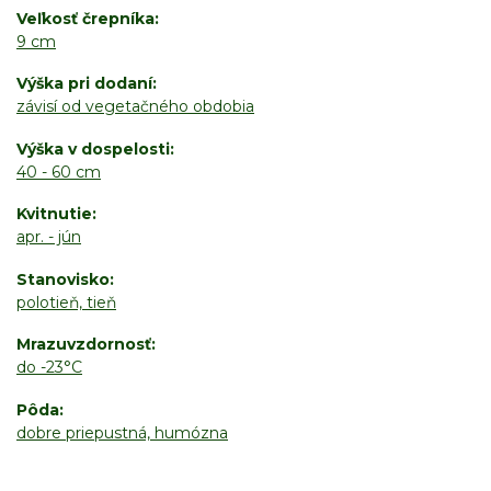
Veľkosť črepníka
9 cm
Výška pri dodaní
závisí od vegetačného obdobia
Výška v dospelosti
40 - 60 cm
Kvitnutie
apr. - jún
Stanovisko
polotieň, tieň
Mrazuvzdornosť
do -23°C
Pôda
dobre priepustná, humózna