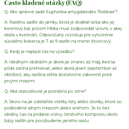
Často kladené otázky (FAQ)
Q: Ako správne sadiť Euphorbia amygdaloides 'Robbiae'?
A: Rastlinu saďte do jamky, ktorá je dvakrát širšia ako jej
koreňový bal, pričom hĺbka musí zodpovedať úrovni, v akej
rástla v kvetináči. Odporúčaný rozostup pre vytvorenie
súvislého koberca je 7 až 9 rastlín na meter štvorcový.
Q: Kedy je najlepší čas na výsadbu?
A: Ideálnym obdobím je skorá jar (marec až máj), keď sa
pôda začína prehrievať, alebo skorá jeseň (september až
október), aby rastlina stihla dostatočne zakoreniť pred
prvými mrazmi.
Q: Aká starostlivosť je potrebná po zime?
A: Skoro na jar odstráňte všetky listy alebo stonky, ktoré sú
poškodené silným mrazom alebo snehom. Je to tiež
ideálny čas na pridanie vrstvy čerstvého kompostu okolo
bázy rastlín pre povzbudenie jarného rastu.