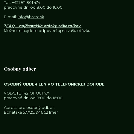
Tel.:
+421 911 801 474
pracovné dni od 8:00 do 16:00
E-mail:
info@brest.sk
❓
FAQ – najčastejšie otázky zákazníkov
.
Možno tu nájdete odpoveď aj na vašu otázku
Osobný odber
OSOBNÝ ODBER LEN PO TELEFONICKEJ DOHODE
VOLAJTE
+421 911 801 474
pracovné dni od 8:00 do 16:00
Adresa pre osobný odber:
Bohatská 577/25, 946 52 Imeľ