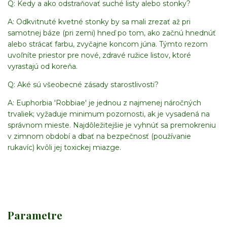
Q: Kedy a ako odstraňovať suché listy alebo stonky?
A: Odkvitnuté kvetné stonky by sa mali zrezať až pri
samotnej báze (pri zemi) hneď po tom, ako začnú hnednúť
alebo strácať farbu, zvyčajne koncom júna. Týmto rezom
uvoľníte priestor pre nové, zdravé ružice listov, ktoré
vyrastajú od koreňa.
Q: Aké sú všeobecné zásady starostlivosti?
A: Euphorbia 'Robbiae' je jednou z najmenej náročných
trvaliek; vyžaduje minimum pozornosti, ak je vysadená na
správnom mieste. Najdôležitejšie je vyhnúť sa premokreniu
v zimnom období a dbať na bezpečnosť (používanie
rukavíc) kvôli jej toxickej miazge.
Parametre