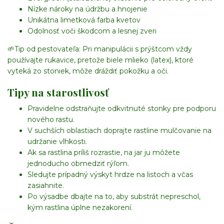
Nízke nároky na údržbu a hnojenie
Unikátna limetková farba kvetov
Odolnosť voči škodcom a lesnej zveri
🌱
Tip od pestovateľa:
Pri manipulácii s prýštcom vždy
používajte rukavice, pretože biele mlieko (latex), ktoré
vyteká zo stoniek, môže dráždiť pokožku a oči.
Tipy na starostlivosť
Pravidelne odstraňujte odkvitnuté stonky pre podporu
nového rastu.
V suchších oblastiach doprajte rastline mulčovanie na
udržanie vlhkosti.
Ak sa rastlina príliš rozrastie, na jar ju môžete
jednoducho obmedziť rýľom.
Sledujte prípadný výskyt hrdze na listoch a včas
zasiahnite.
Po výsadbe dbajte na to, aby substrát nepreschol,
kým rastlina úplne nezakorení.