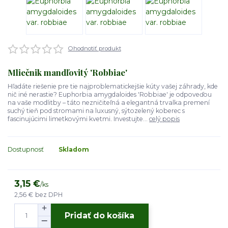
Ohodnotiť produkt
Mliečnik mandľovitý 'Robbiae'
Hľadáte riešenie pre tie najproblematickejšie kúty vašej záhrady, kde
nič iné nerastie? Euphorbia amygdaloides 'Robbiae' je odpoveďou
na vaše modlitby – táto nezničiteľná a elegantná trvalka premení
suchý tieň pod stromami na luxusný, sýtozelený koberec s
fascinujúcimi limetkovými kvetmi. Investujte...
celý popis
Dostupnosť
Skladom
3,15 €
/
ks
2,56 €
bez DPH
Pridať do košíka