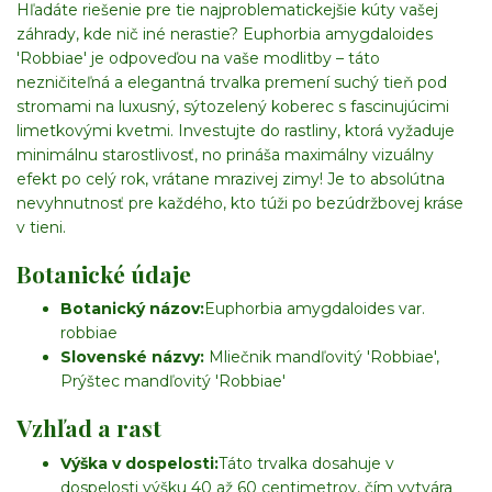
Hľadáte riešenie pre tie najproblematickejšie kúty vašej
záhrady, kde nič iné nerastie? Euphorbia amygdaloides
'Robbiae' je odpoveďou na vaše modlitby – táto
nezničiteľná a elegantná trvalka premení suchý tieň pod
stromami na luxusný, sýtozelený koberec s fascinujúcimi
limetkovými kvetmi. Investujte do rastliny, ktorá vyžaduje
minimálnu starostlivosť, no prináša maximálny vizuálny
efekt po celý rok, vrátane mrazivej zimy! Je to absolútna
nevyhnutnosť pre každého, kto túži po bezúdržbovej kráse
v tieni.
Botanické údaje
Botanický názov:
Euphorbia amygdaloides var.
robbiae
Slovenské názvy:
Mliečnik mandľovitý 'Robbiae',
Prýštec mandľovitý 'Robbiae'
Vzhľad a rast
Výška v dospelosti:
Táto trvalka dosahuje v
dospelosti výšku 40 až 60 centimetrov, čím vytvára