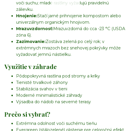
voči suchu; mladé rastliny vyžadujú pravidelnú
zálievku.
Hnojenie:
Stačí jarné prihnojenie kompostom alebo
univerzálnym organickým hnojivom.
Mrazuvzdornosť:
Mrazuvzdorná do cca -23 °C (USDA
zóna 6).
Zazimovanie:
Zostáva zelená po celý rok; v
extrémnych mrazoch bez snehovej pokrývky môže
vyžadovať jemnú nástielku.
Využitie v záhrade
Pôdopokryvná rastlina pod stromy a kríky
Tienisté trvalkové záhony
Stabilizácia svahov v tieni
Moderné minimalistické záhrady
Výsadba do nádob na severné terasy
Prečo si vybrať?
Extrémna odolnosť voči suchému tieňu
Evergreen (stálozelené) olistenie pre celoročný efekt