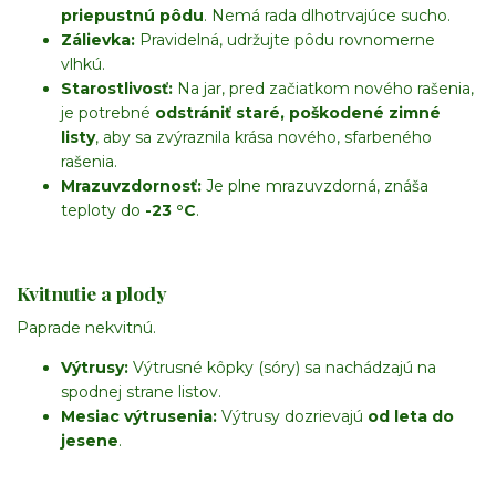
priepustnú pôdu
. Nemá rada dlhotrvajúce sucho.
Zálievka:
Pravidelná, udržujte pôdu rovnomerne
vlhkú.
Starostlivosť:
Na jar, pred začiatkom nového rašenia,
je potrebné
odstrániť staré, poškodené zimné
listy
, aby sa zvýraznila krása nového, sfarbeného
rašenia.
Mrazuvzdornosť:
Je plne mrazuvzdorná, znáša
teploty do
-23 °C
.
Kvitnutie a plody
Paprade nekvitnú.
Výtrusy:
Výtrusné kôpky (sóry) sa nachádzajú na
spodnej strane listov.
Mesiac výtrusenia:
Výtrusy dozrievajú
od leta do
jesene
.