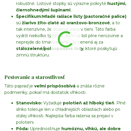
robustné. Listové stopky sú výrazne pokryté
hustými,
čiernohnedými šupinami
.
Špecifikum:
Mladé rašiace listy (pastoračné palice)
sú
žiarivo žlto-zlaté až oranžovo-bronzové
, a to
tak intenzívne, že doslova žiaria v tieni. Táto farba
vydrží niekoľko týždňov, kým sa list plne nerozvinie a
neprejde do tmavozelenej. Je cenená aj za
stálozelené/poloopadavé listy
, ktoré poskytujú
zimnú štruktúru.
Pestovanie a starostlivosť
Táto papraď je
veľmi prispôsobivá
a znáša rôzne
podmienky, pokiaľ má dostatok vlhkosti.
Stanovisko:
Vyžaduje
polotieň až hlboký tieň
. Plné
slnko toleruje len v chladnejších oblastiach alebo pri
stálej vlhkosti. Najlepšia farba rašenia sa prejaví v
polotieni.
Pôda:
Uprednostňuje
humóznu, vlhkú, ale dobre