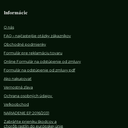
Informácie
O nás
FAQ – najčastejšie otázky zákazníkov
Obchodné podmienky
Formulár pre reklamáciu tovaru
Online Formulár na odstúpenie od zmluvy
Formulár na odstúpenie od z
mluvy pdf
Ako nakupovať
Vernostná zľava
Ochrana osobných údajov
Veľkoobchod
NARIADENIE EP 2016/2031
Zabráňte prieniku škodcov a
chorôb rastlín do európskej únie