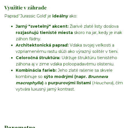
Využitie v záhrade
Papraď 'Jurassic Gold' je
ideálny
ako:
Jarný "svetelný" akcent:
Žiarivé zlaté listy doslova
rozjasňujú tienisté miesta
skoro na jar, kedy je inak
záhon fádny.
Architektonická papraď:
Vďaka svojej veľkosti a
vzpriamenému rastu slúži ako výrazný solitér v tieni.
Celoročná štruktúra:
Udržuje štruktúru tienistého
záhona aj v zime vďaka poloopadavému olisteniu.
Kombinácia farieb:
Jeho zlaté rašenie sa skvele
kombinuje so
sýto modrými (napr.
Brunnera
macrophylla
)
a
purpurovými listami
(
Heuchera
), čím
vytvára luxusný jarný kontrast.
Parametre