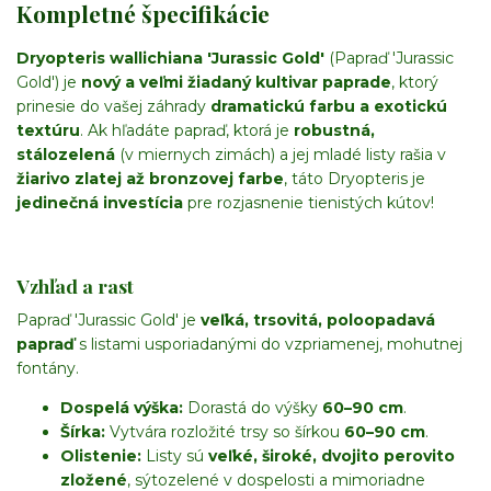
Kompletné špecifikácie
Dryopteris wallichiana 'Jurassic Gold'
(Papraď 'Jurassic
Gold') je
nový a veľmi žiadaný kultivar paprade
, ktorý
prinesie do vašej záhrady
dramatickú farbu a
exotickú
textúru
. Ak hľadáte papraď, ktorá je
robustná,
stálozelená
(v miernych zimách) a jej mladé listy rašia v
žiarivo zlatej až bronzovej farbe
, táto Dryopteris je
jedinečná investícia
pre rozjasnenie tienistých kútov!
Vzhľad a rast
Papraď 'Jurassic Gold' je
veľká, trsovitá, poloopadavá
papraď
s listami usporiadanými do vzpriamenej, mohutnej
fontány.
Dospelá výška:
Dorastá do výšky
60–90 cm
.
Šírka:
Vytvára rozložité trsy so šírkou
60–90 cm
.
Olistenie:
Listy sú
veľké, široké, dvojito perovito
zložené
, sýtozelené v dospelosti a mimoriadne