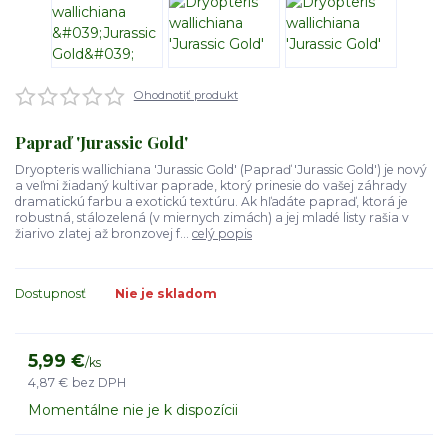
Ohodnotiť produkt
Papraď 'Jurassic Gold'
Dryopteris wallichiana 'Jurassic Gold' (Papraď 'Jurassic Gold') je nový
a veľmi žiadaný kultivar paprade, ktorý prinesie do vašej záhrady
dramatickú farbu a exotickú textúru. Ak hľadáte papraď, ktorá je
robustná, stálozelená (v miernych zimách) a jej mladé listy rašia v
žiarivo zlatej až bronzovej f...
celý popis
Dostupnosť
Nie je skladom
5,99 €
/
ks
4,87 €
bez DPH
Momentálne nie je k dispozícii