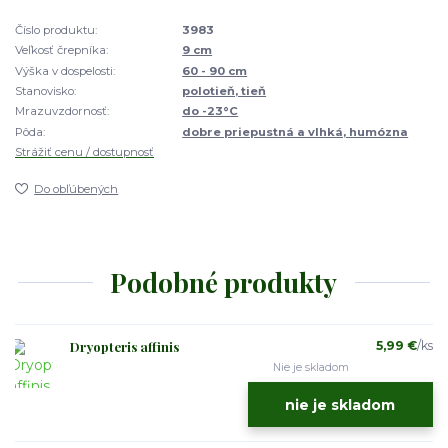
Číslo produktu:
3983
Veľkosť črepníka:
9 cm
Výška v dospelosti:
60 - 90 cm
Stanovisko:
polotieň, tieň
Mrazuvzdornosť:
do -23°C
Pôda:
dobre priepustná a vlhká, humózna
Strážiť cenu / dostupnosť
Do obľúbených
Podobné produkty
Dryopteris affinis
5,99 €
/
ks
Nie je skladom
nie je skladom