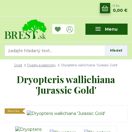
0
ks
0,00 €
Menu
Hľadať
Úvod
Trvalky a skalničky
Dryopteris wallichiana 'Jurassic Gold'
Dryopteris wallichiana
'Jurassic Gold'
Novinka