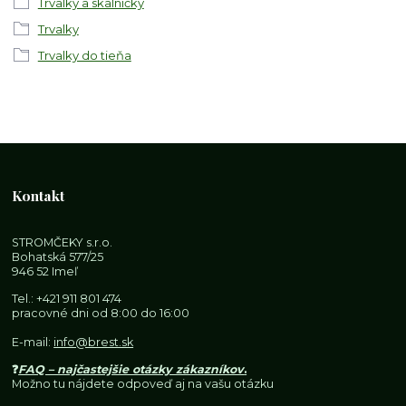
Trvalky a skalničky
Trvalky
Trvalky do tieňa
Kontakt
STROMČEKY s.r.o.
Bohatská 577/25
946 52 Imeľ
Tel.:
+421 911 801 474
pracovné dni od 8:00 do 16:00
E-mail:
info@brest.sk
❓
FAQ – najčastejšie otázky zákazníkov
.
Možno tu nájdete odpoveď aj na vašu otázku