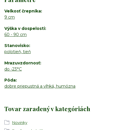
Veľkosť črepníka
9 cm
Výška v dospelosti
60 - 90 cm
Stanovisko
polotieň, tieň
Mrazuvzdornosť
do -23°C
Pôda
dobre priepustná a vlhká, humózna
Tovar zaradený v kategóriách
Novinky