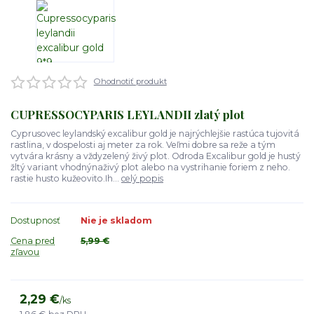
Ohodnotiť produkt
CUPRESSOCYPARIS LEYLANDII zlatý plot
Cyprusovec leylandský excalibur gold je najrýchlejšie rastúca tujovitá
rastlina, v dospelosti aj meter za rok. Veľmi dobre sa reže a tým
vytvára krásny a vždyzelený živý plot. Odroda Excalibur gold je hustý
žltý variant vhodnýnaživý plot alebo na vystrihanie foriem z neho.
rastie husto kužeovito.Ih...
celý popis
Dostupnosť
Nie je skladom
Cena pred
5,99 €
zľavou
2,29 €
/
ks