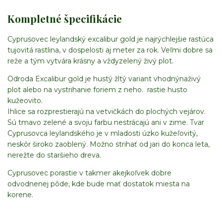
Kompletné špecifikácie
Cyprusovec leylandský excalibur gold je najrýchlejšie rastúca
tujovitá rastlina, v dospelosti aj meter za rok. Veľmi dobre sa
reže a tým vytvára krásny a vždyzelený živý plot.
Odroda Excalibur gold je hustý žltý variant vhodnýnaživý
plot alebo na vystrihanie foriem z neho. rastie husto
kužeovito.
Ihlice sa rozprestierajú na vetvičkách do plochých vejárov.
Sú tmavo zelené a svoju farbu nestrácajú ani v zime. Tvar
Cyprusovca leylandského je v mladosti úzko kužeľovitý,
neskôr široko zaoblený. Možno strihať od jari do konca leta,
nerežte do staršieho dreva.
Cyprusovec porastie v takmer akejkoľvek dobre
odvodnenej pôde, kde bude mať dostatok miesta na
korene.