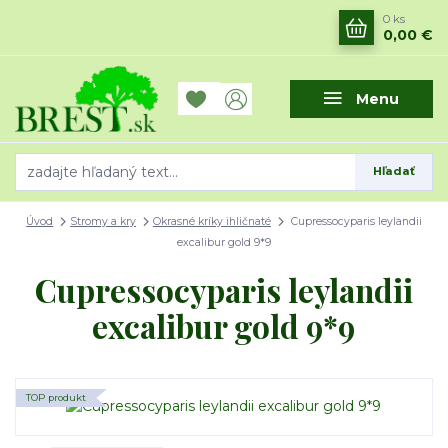
0
ks
0,00 €
Menu
Hľadať
Úvod
Stromy a kry
Okrasné kríky ihličnaté
Cupressocyparis leylandii
excalibur gold 9*9
Cupressocyparis leylandii
excalibur gold 9*9
TOP produkt