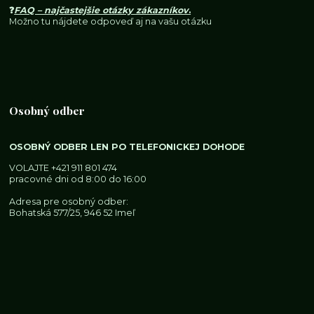
❓
FAQ – najčastejšie otázky zákazníkov
.
Možno tu nájdete odpoveď aj na vašu otázku
Osobný odber
OSOBNÝ ODBER LEN PO TELEFONICKEJ DOHODE
VOLAJTE
+421 911 801 474
pracovné dni od 8:00 do 16:00
Adresa pre osobný odber:
Bohatská 577/25, 946 52 Imeľ