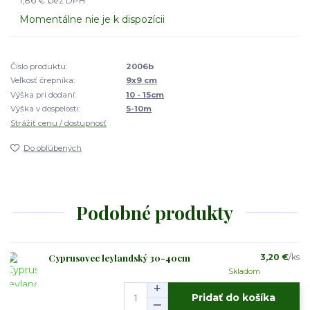
1,86 €
bez DPH
Momentálne nie je k dispozícii
Číslo produktu:
2006b
Veľkosť črepníka:
9x9 cm
Výška pri dodaní:
10 - 15cm
Výška v dospelosti:
5-10m
Strážiť cenu / dostupnosť
Do obľúbených
Podobné produkty
Cyprusovec leylandský 30-40cm
3,20 €
/
ks
Skladom
Pridať do košíka