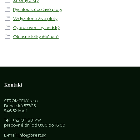
Stromy a kry
Rýchlorastúce živé ploty
Vždyzelené živé ploty
Cyprusovec leylandský
Okrasné kríky ihličnaté
Kontakt
STROMČEKY s.r.o.
Bohatská 577/25
946 52 Imeľ
Tel.:
+421 911 801 474
pracovné dni od 8:00 do 16:00
E-mail:
info@brest.sk