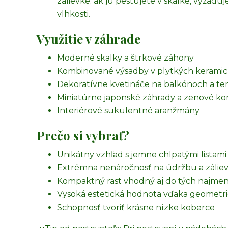
zálievke; ak ju pestujete v skalke, vyžadu
vlhkosti.
Využitie v záhrade
Moderné skalky a štrkové záhony
Kombinované výsadby v plytkých keramic
Dekoratívne kvetináče na balkónoch a te
Miniatúrne japonské záhrady a zenové k
Interiérové sukulentné aranžmány
Prečo si vybrať?
Unikátny vzhľad s jemne chlpatými listam
Extrémna nenáročnosť na údržbu a zálie
Kompaktný rast vhodný aj do tých najmen
Vysoká estetická hodnota vďaka geometr
Schopnosť tvoriť krásne nízke koberce