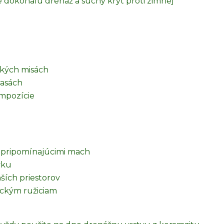
je dokonalú drenáž a suchý kryt proti zimnej
kých misách
rasách
ompozície
i pripomínajúcimi mach
vku
ších priestorov
ickým ružiciam