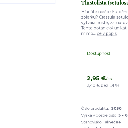
Tlustolista (setulos
Hľadáte niečo skutočne
zbierku? Crassula setulos
vytvára husté, zamatov
Tento botanický unikát
mimo...
celý popis
Dostupnosť
2,95 €
/
ks
2,40 €
bez DPH
Číslo produktu:
3050
Výška v dospelosti:
3 - 
Stanovisko:
slnečné