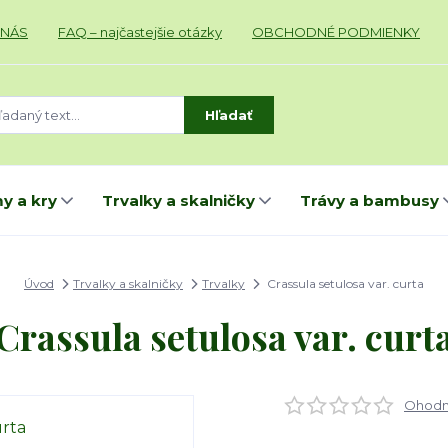
 NÁS
FAQ – najčastejšie otázky
OBCHODNÉ PODMIENKY
Hľadať
y a kry
Trvalky a skalničky
Trávy a bambusy
Úvod
Trvalky a skalničky
Trvalky
Crassula setulosa var. curta
Crassula setulosa var. curt
Ohodno