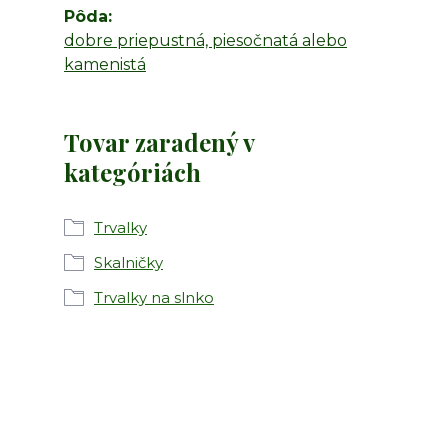
Pôda
dobre priepustná, piesočnatá alebo
kamenistá
Tovar zaradený v
kategóriách
Trvalky
Skalničky
Trvalky na slnko