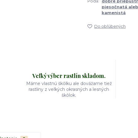
Pôda:
dobre priepust
piesočnatá ale
kamenistá
Do obľúbených
Veľký výber rastlín skladom.
Máme vlastnú škôlku ale dovážame tiež
rastliny z veľkých okrasných a lesných
škôlok.