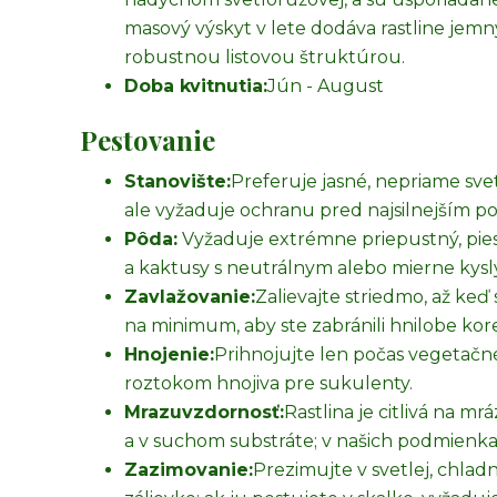
masový výskyt v lete dodáva rastline jemný 
robustnou listovou štruktúrou.
Doba kvitnutia:
Jún - August
Pestovanie
Stanovište:
Preferuje jasné, nepriame svetl
ale vyžaduje ochranu pred najsilnejším 
Pôda:
Vyžaduje extrémne priepustný, pies
a kaktusy s neutrálnym alebo mierne kys
Zavlažovanie:
Zalievajte striedmo, až ke
na minimum, aby ste zabránili hnilobe kor
Hnojenie:
Prihnojujte len počas vegetačné
roztokom hnojiva pre sukulenty.
Mrazuvzdornosť:
Rastlina je citlivá na mr
a v suchom substráte; v našich podmienka
Zazimovanie:
Prezimujte v svetlej, chladn