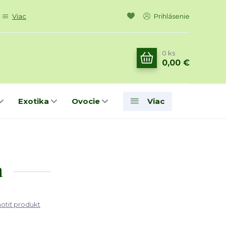
Viac
Prihlásenie
0
ks
0,00 €
Exotika
Ovocie
Viac
a
tiť produkt