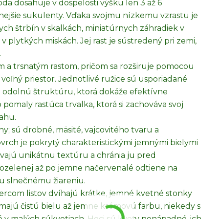
da dosahuje v dospelosti výšku len 3 až 6
nejšie sukulenty. Vďaka svojmu nízkemu vzrastu je
h štrbín v skalkách, miniatúrnych záhradiek v
plytkých miskách. Jej rast je sústredený pri zemi,
.
m a trsnatým rastom, pričom sa rozširuje pomocou
voľný priestor. Jednotlivé ružice sú usporiadané
a odolnú štruktúru, ktorá dokáže efektívne
 pomaly rastúca trvalka, ktorá si zachováva svoj
ahu.
ny; sú drobné, mäsité, vajcovitého tvaru a
vrch je pokrytý charakteristickými jemnými bielymi
dávajú unikátnu textúru a chránia ju pred
tozelenej až po jemne načervenalé odtiene na
mu slnečnému žiareniu.
ercom listov dvíhajú krátke, jemné kvetné stonky
 majú čistú bielu až jemne krémovú farbu, niekedy s
 v malých súkvetiach. Hoci sú kvety nenápadné, ich