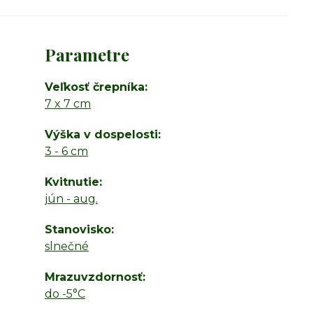
Parametre
Veľkosť črepníka
7 x 7 cm
Výška v dospelosti
3 - 6 cm
Kvitnutie
jún - aug.
Stanovisko
slnečné
Mrazuvzdornosť
do -5°C