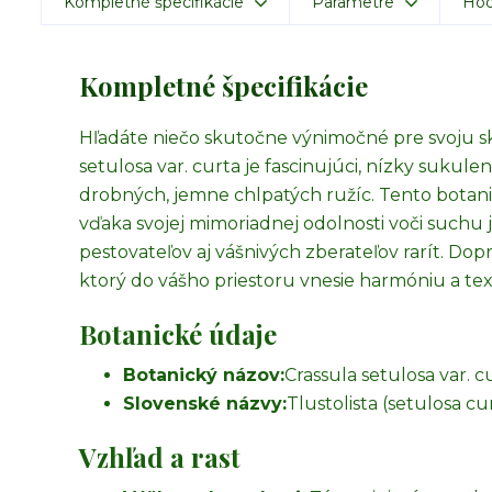
Kompletné špecifikácie
Parametre
Hod
Kompletné špecifikácie
Hľadáte niečo skutočne výnimočné pre svoju sk
setulosa var. curta je fascinujúci, nízky sukul
drobných, jemne chlpatých ružíc. Tento botan
vďaka svojej mimoriadnej odolnosti voči such
pestovateľov aj vášnivých zberateľov rarít. Dop
ktorý do vášho priestoru vnesie harmóniu a tex
Botanické údaje
Botanický názov:
Crassula setulosa var. c
Slovenské názvy:
Tlustolista (setulosa cu
Vzhľad a rast