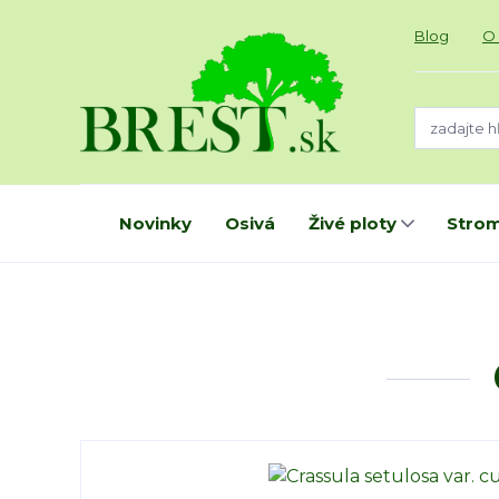
Blog
O
Novinky
Osivá
Živé ploty
Strom