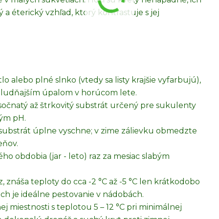
a éterický vzhľad, ktorý kontrastuje s jej
o alebo plné slnko (vtedy sa listy krajšie vyfarbujú),
poludňajším úpalom v horúcom lete.
očnatý až štrkovitý substrát určený pre sukulenty
lým pH.
ď substrát úplne vyschne; v zime zálievku obmedzte
eňov.
ho obdobia (jar - leto) raz za mesiac slabým
áz, znáša teploty do cca -2 °C až -5 °C len krátkodobo
ch je ideálne pestovanie v nádobách.
ej miestnosti s teplotou 5 – 12 °C pri minimálnej