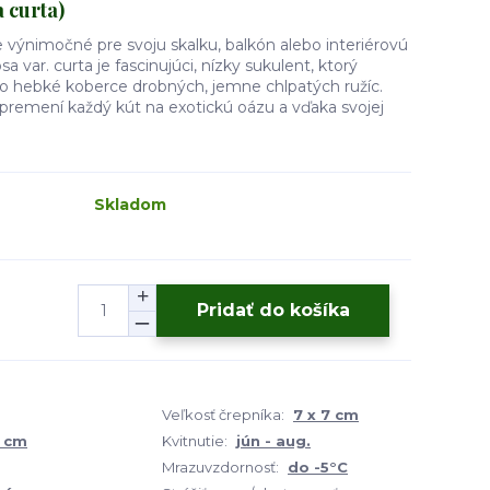
a curta)
 výnimočné pre svoju skalku, balkón alebo interiérovú
a var. curta je fascinujúci, nízky sukulent, ktorý
o hebké koberce drobných, jemne chlpatých ružíc.
 premení každý kút na exotickú oázu a vďaka svojej
Skladom
Pridať do košíka
Veľkosť črepníka:
7 x 7 cm
6 cm
Kvitnutie:
jún - aug.
Mrazuvzdornosť:
do -5°C