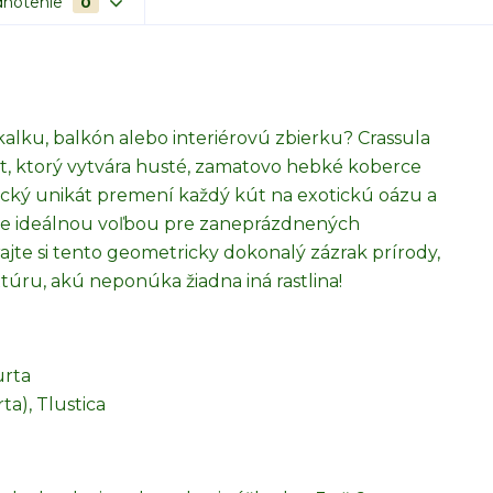
notenie
0
alku, balkón alebo interiérovú zbierku? Crassula
ent, ktorý vytvára husté, zamatovo hebké koberce
ický unikát premení každý kút na exotickú oázu a
u je ideálnou voľbou pre zaneprázdnených
rajte si tento geometricky dokonalý zázrak prírody,
túru, akú neponúka žiadna iná rastlina!
urta
rta), Tlustica