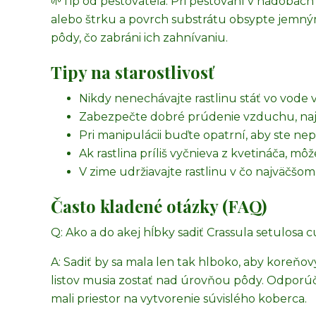
🌱
Tip od pestovateľa:
Pri pestovaní v nádobách
alebo štrku a povrch substrátu obsypte jemný
pôdy, čo zabráni ich zahnívaniu.
Tipy na starostlivosť
Nikdy nenechávajte rastlinu stáť vo vode 
Zabezpečte dobré prúdenie vzduchu, naj
Pri manipulácii buďte opatrní, aby ste nep
Ak rastlina príliš vyčnieva z kvetináča, mô
V zime udržiavajte rastlinu v čo najväčšo
Často kladené otázky (FAQ)
Q: Ako a do akej hĺbky sadiť Crassula setulosa c
A: Sadiť by sa mala len tak hlboko, aby koreňo
listov musia zostať nad úrovňou pôdy. Odporúč
mali priestor na vytvorenie súvislého koberca.