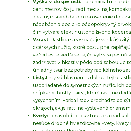
Výška v dospelosti:
Táto miniatúrna odro
centimetrov, čo ju radí medzi najkompakt
ideálnym kandidátom na osadenie do úzkyc
nádobách alebo ako pôdopokryvný prvok v 
čím vytvára efekt hustého živého koberca
Vzrast:
Rastlina sa vyznačuje vankúšovitý
dcérskych ružíc, ktoré postupne zapĺňajú 
veľmi tesne vedľa seba, čo vytvára pevnú 
zadržiavať vlhkosť v pôde pod sebou. Je to
úhľadný tvar bez potreby radikálneho zás
Listy:
Listy sú hlavnou ozdobou tejto rastli
usporiadané do symetrických ružíc. Ich po
chĺpkami (bristly hairs), ktoré rastline do
vysychaním. Farba listov prechádza od sý
okrajoch, ak je rastlina vystavená priame
Kvety:
Počas obdobia kvitnutia sa nad kob
nesúce drobné hviezdicovité kvety. Kvety
nádychom svetloružovej, a sú usporiadané