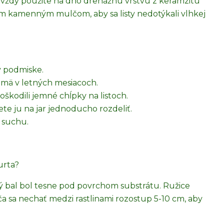
 vždy použite na dno drenážnu vrstvu z keramzitu
m kamenným mulčom, aby sa listy nedotýkali vlhkej
v podmiske.
mä v letných mesiacoch.
oškodili jemné chĺpky na listoch.
žete ju na jar jednoducho rozdeliť.
m suchu.
urta?
vý bal bol tesne pod povrchom substrátu. Ružice
a sa nechať medzi rastlinami rozostup 5-10 cm, aby