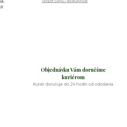
ná,
Strážiť cenu / dostupnosť
bo
Objednávku Vám doručíme
kuriérom
Kuriér doručuje do 24 hodín od odoslania.