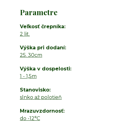
Parametre
Veľkosť črepníka
2 lit.
Výška pri dodaní
25. 30cm
Výška v dospelosti
1 - 1,5m
Stanovisko
slnko až polotieň
Mrazuvzdornosť
do -12°C