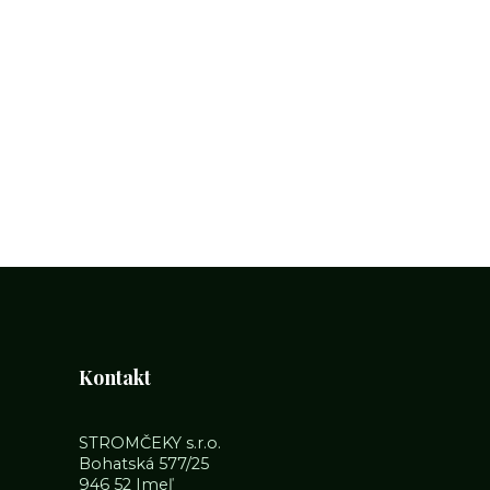
Kontakt
STROMČEKY s.r.o.
Bohatská 577/25
946 52 Imeľ