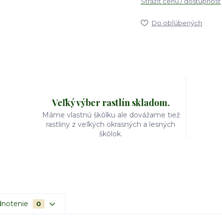
Strážiť cenu / dostupnosť
Do obľúbených
Veľký výber rastlín skladom.
Máme vlastnú škôlku ale dovážame tiež
rastliny z veľkých okrasných a lesných
škôlok.
notenie
0