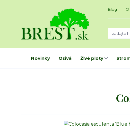
Blog
O
Novinky
Osivá
Živé ploty
Strom
Co