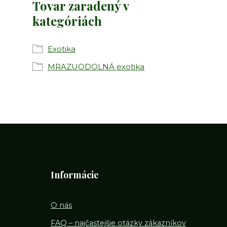
Tovar zaradený v
kategóriách
Exotika
MRAZUODOLNÁ exotika
Informácie
O nás
FAQ – najčastejšie otázky zákazníkov