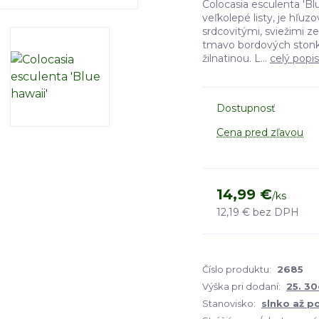
Colocasia esculenta 'Bl
veľkolepé listy, je hľuz
srdcovitými, sviežimi ze
tmavo bordových stonk
žilnatinou. L...
celý popis
Dostupnosť
Cena pred zľavou
14,99 €
/
ks
12,19 €
bez DPH
Číslo produktu:
2685
Výška pri dodaní:
25. 3
Stanovisko:
slnko až p