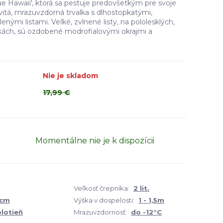
ue Hawaii', ktorá sa pestuje predovšetkým pre svoje
ovitá, mrazuvzdorná trvalka s dlhostopkatými,
lenými listami. Veľké, zvlnené listy, na pololesklých,
ách, sú ozdobené modrofialovými okrajmi a
Nie je skladom
17,99 €
Momentálne nie je k dispozícii
Veľkosť črepníka:
2 lit.
0cm
Výška v dospelosti:
1 - 1,5m
olotieň
Mrazuvzdornosť:
do -12°C