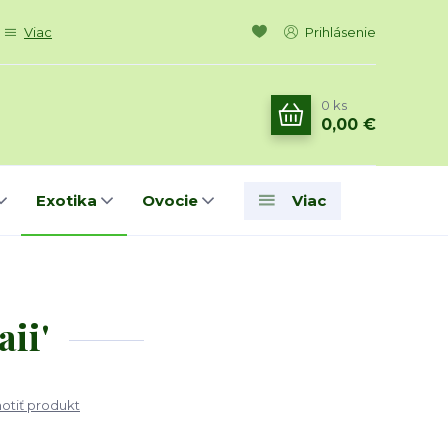
Viac
Prihlásenie
0
ks
0,00 €
Exotika
Ovocie
Viac
ii'
tiť produkt