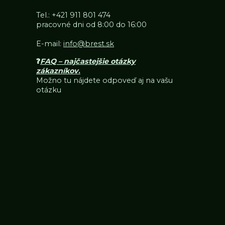
Tel.:
+421 911 801 474
pracovné dni od 8:00 do 16:00
E-mail:
info@brest.sk
❓
FAQ – najčastejšie otázky
zákazníkov
.
Možno tu nájdete odpoveď aj na vašu
otázku