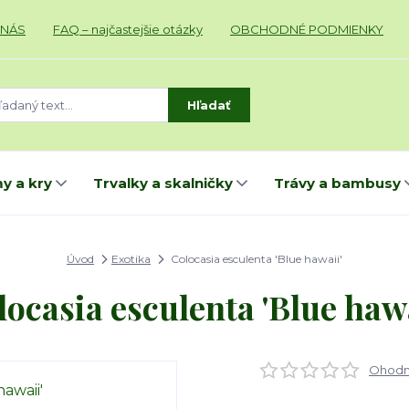
 NÁS
FAQ – najčastejšie otázky
OBCHODNÉ PODMIENKY
Hľadať
y a kry
Trvalky a skalničky
Trávy a bambusy
Úvod
Exotika
Colocasia esculenta 'Blue hawaii'
locasia esculenta 'Blue hawa
Ohodno