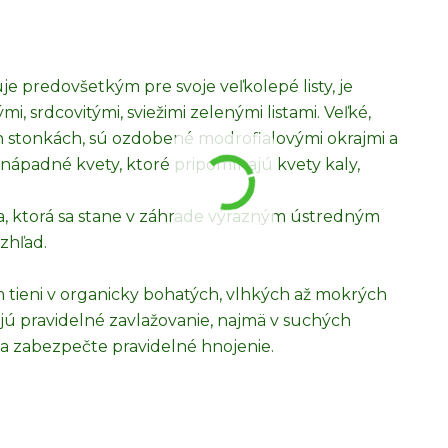
uje predovšetkým pre svoje veľkolepé listy, je
, srdcovitými, sviežimi zelenými listami. Veľké,
ch stonkách, sú ozdobené modrofialovými okrajmi a
šť nápadné kvety, ktoré pripomínajú kvety kaly,
na, ktorá sa stane v záhrade výrazným ústredným
zhľad.
om tieni v organicky bohatých, vlhkých až mokrých
ujú pravidelné zavlažovanie, najmä v suchých
a zabezpečte pravidelné hnojenie.