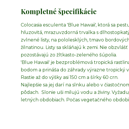
Kompletné špecifikácie
Colocasia esculenta 'Blue Hawaii', ktorá sa pest
hľuzovitá, mrazuvzdorná trvalka s dlhostopkatými
zvlnené listy, na pololesklých, tmavo bordový
žilnatinou. Listy sa skláňajú k zemi. Nie obzvlá
pozostávajú zo žltkasto-zeleného šúpolia.
'Blue Hawaii' je bezproblémová tropická rastli
bodom a prináša do záhrady výrazne tropický v
Rastie až do výšky asi 150 cm a šírky 60 crn.
Najlepšie sa jej darí na slnku alebo v čiastočn
pôdach. Slonie uši milujú vodu a živiny. Vyžad
letných obdobiach. Počas vegetačného obdobi