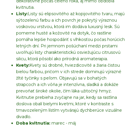
dekoratívne počas celého roka, aj mimo obdobia
kvitnutia.
Listy:
Listy sú elipsovitého až kopijovitého tvaru, majú
sýtozelenú farbu a ich povrch je pokrytý výraznou
voskovou vrstvou, ktorá im dodáva luxusný lesk. Sú
pomerne husté a kožovité na dotyk, čo rastline
pomáha lepšie hospodáriť s vlhkosťou počas horúcich
letných dní. Pri jemnom pošúchaní medzi prstami
uvoľňujú listy charakteristickú osviežujúcu citrusovú
silicu, ktorá pôsobí ako prírodná aromaterapia.
Kvety:
Kvety sú drobné, hviezdicovité a žiaria čistou
bielou farbou, pričom v ich strede dominujú výrazné
žlté tyčinky s peľom. Objavujú sa v bohatých
strapcoch a ich vôňa je intenzívna, sladká a dokáže
prevoňať široké okolie, čím láka užitočný hmyz.
Kvitnutie prebieha zvyčajne na jar, kedy sa rastlina
doslova obalí bielymi kvetmi, ktoré v kontraste s
tmavozeleným lístím vytvárajú dychberúce vizuálne
divadlo.
Doba kvitnutia:
marec - máj