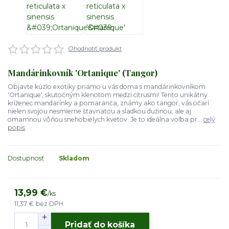
Ohodnotiť produkt
Mandárinkovník 'Ortanique' (Tangor)
Objavte kúzlo exotiky priamo u vás doma s mandárinkovníkom
'Ortanique', skutočným klenotom medzi citrusmi! Tento unikátny
kríženec mandarínky a pomaranča, známy ako tangor, vás očarí
nielen svojou nesmierne šťavnatou a sladkou dužinou, ale aj
omamnou vôňou snehobielych kvetov. Je to ideálna voľba pr...
celý
popis
Dostupnosť
Skladom
13,99 €
/
ks
11,37 €
bez DPH
Pridať do košíka