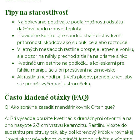
Tipy na starostlivosť
Na polievanie používajte podľa možnosti odstátu
dažďovú vodu izbovej teploty.
Pravidelne kontrolujte spodnú stranu listov kvôli
prítomnosti škodcov ako sú puklice alebo roztočce.
V letných mesiacoch rastline prospeje letnenie vonku,
ale pozor na náhly prechod z tieňa na priame slnko.
Kvetináč umiestnite na podložku s kolieskami pre
ľahšiu manipuláciu pri presúvaní na zimovisko.
Ak rastlina nahodí príliš veľa plodov, preriedite ich, aby
ste predišli vyčerpaniu stromčeka.
Často kladené otázky (FAQ)
Q: Ako správne zasadiť mandárinkovník Ortanique?
A: Pri výsadbe použite kvetináč s drenážnymi otvormi a na
dno nasypte 2-3 cm vrstvu keramzitu. Rastlinu vložte do
substrátu pre citrusy tak, aby bol koreňový krčok v rovnakej
úrovni ako v pôvodnom kvetináči, jemne utlačte a výdatne