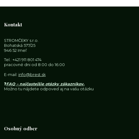
Kontakt
STROMČEKY s.r.o.
Bohatská 577/25
946 52 Imeľ
Tel.:
+421 911 801 474
pracovné dni od 8:00 do 16:00
E-mail:
info@brest.sk
❓
FAQ – najčastejšie otázky zákazníkov
.
Možno tu nájdete odpoveď aj na vašu otázku
Osobný odber