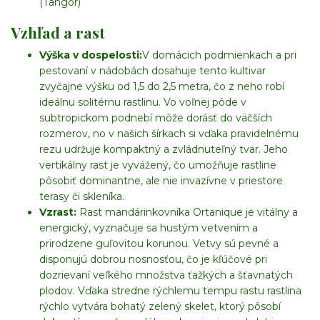
(Tangor)
Vzhľad a rast
Výška v dospelosti:
V domácich podmienkach a pri
pestovaní v nádobách dosahuje tento kultivar
zvyčajne výšku od 1,5 do 2,5 metra, čo z neho robí
ideálnu solitérnu rastlinu. Vo voľnej pôde v
subtropickom podnebí môže dorásť do väčších
rozmerov, no v našich šírkach si vďaka pravidelnému
rezu udržuje kompaktný a zvládnuteľný tvar. Jeho
vertikálny rast je vyvážený, čo umožňuje rastline
pôsobiť dominantne, ale nie invazívne v priestore
terasy či skleníka.
Vzrast:
Rast mandárinkovníka Ortanique je vitálny a
energický, vyznačuje sa hustým vetvením a
prirodzene guľovitou korunou. Vetvy sú pevné a
disponujú dobrou nosnosťou, čo je kľúčové pri
dozrievaní veľkého množstva ťažkých a šťavnatých
plodov. Vďaka stredne rýchlemu tempu rastu rastlina
rýchlo vytvára bohatý zelený skelet, ktorý pôsobí