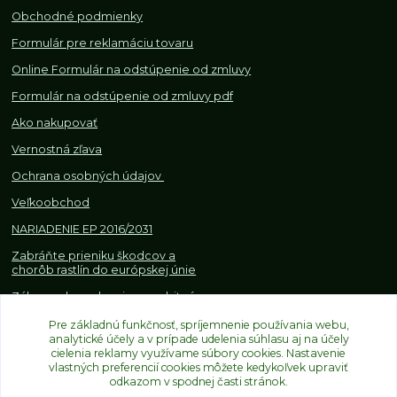
Obchodné podmienky
Formulár pre reklamáciu tovaru
Online Formulár na odstúpenie od zmluvy
Formulár na odstúpenie od z
mluvy pdf
Ako nakupovať
Vernostná zľava
Ochrana osobných údajov
Veľkoobchod
NARIADENIE EP 2016/2031
Zabráňte prieniku škodcov a
chorôb rastlín do európskej únie
Zákazy, obmedzenia a osobitné
požiadavky pri dovoze a
Pre základnú funkčnosť, spríjemnenie používania webu,
obchodovaní s rastlinami
analytické účely a v prípade udelenia súhlasu aj na účely
cielenia reklamy využívame súbory cookies. Nastavenie
vlastných preferencií cookies môžete kedykoľvek upraviť
odkazom v spodnej časti stránok.