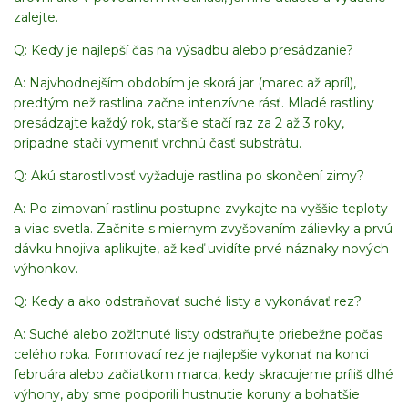
zalejte.
Q: Kedy je najlepší čas na výsadbu alebo presádzanie?
A: Najvhodnejším obdobím je skorá jar (marec až apríl),
predtým než rastlina začne intenzívne rásť. Mladé rastliny
presádzajte každý rok, staršie stačí raz za 2 až 3 roky,
prípadne stačí vymeniť vrchnú časť substrátu.
Q: Akú starostlivosť vyžaduje rastlina po skončení zimy?
A: Po zimovaní rastlinu postupne zvykajte na vyššie teploty
a viac svetla. Začnite s miernym zvyšovaním zálievky a prvú
dávku hnojiva aplikujte, až keď uvidíte prvé náznaky nových
výhonkov.
Q: Kedy a ako odstraňovať suché listy a vykonávať rez?
A: Suché alebo zožltnuté listy odstraňujte priebežne počas
celého roka. Formovací rez je najlepšie vykonať na konci
februára alebo začiatkom marca, kedy skracujeme príliš dlhé
výhony, aby sme podporili hustnutie koruny a bohatšie