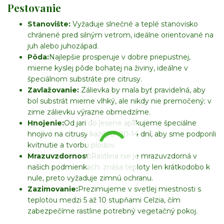
Pestovanie
Stanovište:
Vyžaduje slnečné a teplé stanovisko
chránené pred silným vetrom, ideálne orientované na
juh alebo juhozápad.
Pôda:
Najlepšie prosperuje v dobre priepustnej,
mierne kyslej pôde bohatej na živiny, ideálne v
špeciálnom substráte pre citrusy.
Zavlažovanie:
Zálievka by mala byť pravidelná, aby
bol substrát mierne vlhký, ale nikdy nie premočený; v
zime zálievku výrazne obmedzíme.
Hnojenie:
Od jari do jesene aplikujeme špeciálne
hnojivo na citrusy každých 10-14 dní, aby sme podporili
kvitnutie a tvorbu plodov.
Mrazuvzdornosť:
Rastlina nie je mrazuvzdorná v
našich podmienkach; znáša teploty len krátkodobo k
nule, preto vyžaduje zimnú ochranu.
Zazimovanie:
Prezimujeme v svetlej miestnosti s
teplotou medzi 5 až 10 stupňami Celzia, čím
zabezpečíme rastline potrebný vegetačný pokoj.