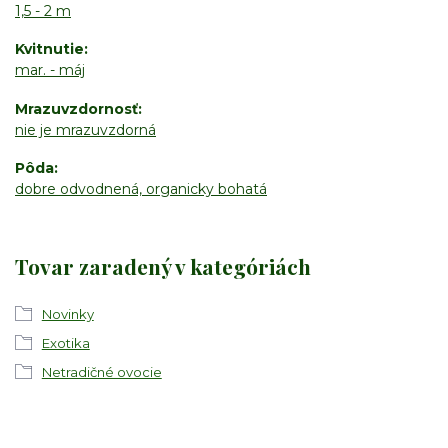
1,5 - 2 m
Kvitnutie
mar. - máj
Mrazuvzdornosť
nie je mrazuvzdorná
Pôda
dobre odvodnená, organicky bohatá
Tovar zaradený v kategóriách
Novinky
Exotika
Netradičné ovocie