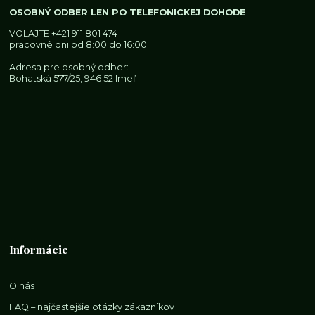
OSOBNÝ ODBER LEN PO TELEFONICKEJ DOHODE
VOLAJTE
+421 911 801 474
pracovné dni od 8:00 do 16:00
Adresa pre osobný odber:
Bohatská 577/25, 946 52 Imeľ
Informácie
O nás
FAQ – najčastejšie otázky zákazníkov