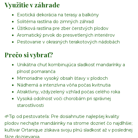
Využitie v záhrade
Exotická dekorácia na terasy a balkóny
Solitérna rastlina do zimných záhrad
Úžitková rastlina pre zber čerstvých plodov
Aromatický prvok do presvetlených interiérov
Pestovanie v okrasných terakotových nádobách
Prečo si vybrať?
Unikátna chuť kombinujúca sladkosť mandarínky a
plnosť pomaranča
Mimoriadne vysoký obsah šťavy v plodoch
Nádherná a intenzívna vôňa počas kvitnutia
Atraktívny, vždyzelený vzhľad počas celého roka
Vysoká odolnosť voči chorobám pri správnej
starostlivosti
🌱
Tip od pestovateľa:
Pre dosiahnutie najlepšej kvality
plodov nechajte mandárinky na strome dozrieť čo najdlhšie;
kultivar Ortanique získava svoju plnú sladkosť až v poslednej
fáze dozrievania.