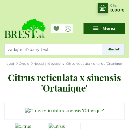
0
ks
0,00 €
Menu
Hľadať
Úvod
Ovocie
Netradičné ovocie
Citrus reticulata x sinensis 'Ortanique'
Citrus reticulata x sinensis
'Ortanique'