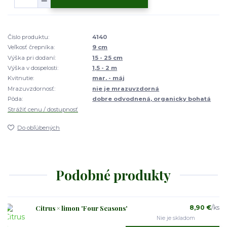
Číslo produktu:
4140
Veľkosť črepníka:
9 cm
Výška pri dodaní:
15 - 25 cm
Výška v dospelosti:
1,5 - 2 m
Kvitnutie:
mar. - máj
Mrazuvzdornosť:
nie je mrazuvzdorná
Pôda:
dobre odvodnená, organicky bohatá
Strážiť cenu / dostupnosť
Do obľúbených
Podobné produkty
Citrus × limon 'Four Seasons'
8,90 €
/
ks
Nie je skladom