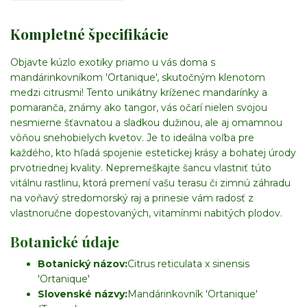
Kompletné špecifikácie
Objavte kúzlo exotiky priamo u vás doma s
mandárinkovníkom 'Ortanique', skutočným klenotom
medzi citrusmi! Tento unikátny kríženec mandarínky a
pomaranča, známy ako tangor, vás očarí nielen svojou
nesmierne šťavnatou a sladkou dužinou, ale aj omamnou
vôňou snehobielych kvetov. Je to ideálna voľba pre
každého, kto hľadá spojenie estetickej krásy a bohatej úrody
prvotriednej kvality. Nepremeškajte šancu vlastniť túto
vitálnu rastlinu, ktorá premení vašu terasu či zimnú záhradu
na voňavý stredomorský raj a prinesie vám radosť z
vlastnoručne dopestovaných, vitamínmi nabitých plodov.
Botanické údaje
Botanický názov:
Citrus reticulata x sinensis
'Ortanique'
Slovenské názvy:
Mandárinkovník 'Ortanique'