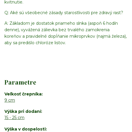
kvitnutie.
Q: Aké sú všeobecné zásady starostlivosti pre zdravý rast?
A: Základom je dostatok priameho slnka (aspoň 6 hodín
denne), vyvážená zálievka bez trvalého zamokrenia
koreňov a pravidelné dopĺňanie mikroprvkov (najmä železa),
aby sa predišlo chloróze listov.
Parametre
Veľkosť črepníka
9 cm
Výška pri dodaní
15 - 25 cm
Výška v dospelosti