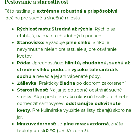
Pestovanie a starostlivosť
Táto rastlina je
extrémne robustná a prispôsobivá
,
ideálna pre suché a slnečné miesta.
Rýchlosť rastu:
Stredná až rýchla
. Rýchlo sa
etablujú, najmä na chudobných pôdach.
Stanovisko:
Vyžaduje
plné slnko
. Slnko je
nevyhnutné nielen pre rast, ale aj pre otváranie
kvetov.
Pôda:
Uprednostňuje
hlinitú, chudobnú, suchú až
stredne vlhkú pôdu
. Je
vysoko tolerantná k
suchu
a nevadia jej ani vápenaté pôdy.
Zálievka:
Prakticky
žiadna
po dobrom zakorenení.
Starostlivosť:
Na jar je potrebné odstrániť suché
stonky. Ak ju pestujete ako okrasnú trvalku a chcete
obmedziť samovýsev,
odstraňujte odkvitnuté
kvety
. Pre kulinárske využitie sa listy zberajú skoro na
jar.
Mrazuvzdornosť:
Je
plne mrazuvzdorná
, znáša
teploty do
-40 °C
(USDA zóna 3).