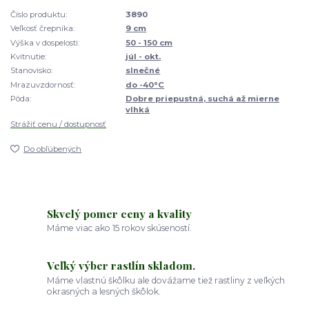
Číslo produktu:
3890
Veľkosť črepníka:
9 cm
Výška v dospelosti:
50 - 150 cm
Kvitnutie:
júl - okt.
Stanovisko:
slnečné
Mrazuvzdornosť:
do -40°C
Pôda:
Dobre priepustná, suchá až mierne
vlhká
Strážiť cenu / dostupnosť
Do obľúbených
Skvelý pomer ceny a kvality
Máme viac ako 15 rokov skúseností.
Veľký výber rastlín skladom.
Máme vlastnú škôlku ale dovážame tiež rastliny z veľkých
okrasných a lesných škôlok.