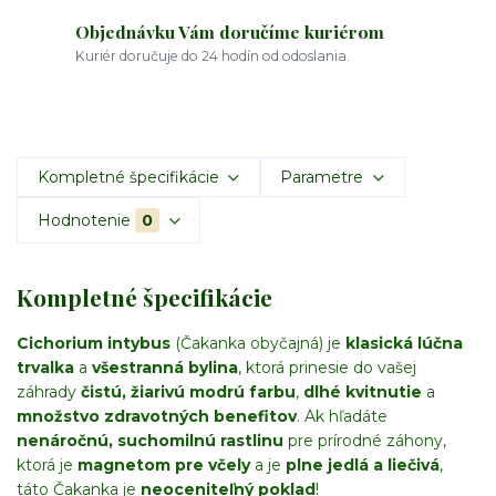
Objednávku Vám doručíme kuriérom
Kuriér doručuje do 24 hodín od odoslania.
Kompletné špecifikácie
Parametre
Hodnotenie
0
Kompletné špecifikácie
Cichorium intybus
(Čakanka obyčajná) je
klasická lúčna
trvalka
a
všestranná bylina
, ktorá prinesie do vašej
záhrady
čistú, žiarivú modrú farbu
,
dlhé kvitnutie
a
množstvo zdravotných benefitov
. Ak hľadáte
nenáročnú, suchomilnú rastlinu
pre prírodné záhony,
ktorá je
magnetom pre včely
a je
plne jedlá a liečivá
,
táto Čakanka je
neoceniteľný poklad
!