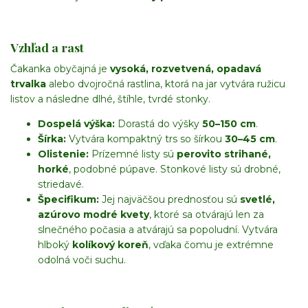
Vzhľad a rast
Čakanka obyčajná je
vysoká, rozvetvená, opadavá
trvalka
alebo dvojročná rastlina, ktorá na jar vytvára ružicu
listov a následne dlhé, štíhle, tvrdé stonky.
Dospelá výška:
Dorastá do výšky
50–150 cm
.
Šírka:
Vytvára kompaktný trs so šírkou
30–45 cm
.
Olistenie:
Prízemné listy sú
perovito strihané,
horké
, podobné púpave. Stonkové listy sú drobné,
striedavé.
Špecifikum:
Jej najväčšou prednosťou sú
svetlé,
azúrovo modré kvety
, ktoré sa otvárajú len za
slnečného počasia a atvárajú sa popoludní. Vytvára
hlboký
kolíkový koreň
, vďaka čomu je extrémne
odolná voči suchu.