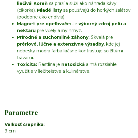
liečivá
!
Koreň
sa praží a slúži ako náhrada kávy
(cikorka).
Mladé listy
sa používajú do horkých šalátov
(podobne ako endívia).
Magnet pre opeľovače:
Je
výborný zdroj peľu a
nektáru
pre včely a iný hmyz.
Prírodné a suchomilné záhony:
Skvelá pre
prériové, lúčne a extenzívne výsadby
, kde jej
nebesky modrá farba krásne kontrastuje so žltými
trávami.
Toxicita:
Rastlina je
netoxická
a má rozsiahle
využitie v liečiteľstve a kulinárstve.
Parametre
Veľkosť črepníka
9 cm