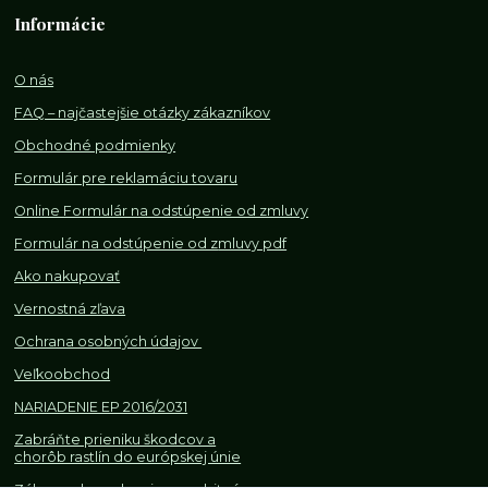
Informácie
O nás
FAQ – najčastejšie otázky zákazníkov
Obchodné podmienky
Formulár pre reklamáciu tovaru
Online Formulár na odstúpenie od zmluvy
Formulár na odstúpenie od z
mluvy pdf
Ako nakupovať
Vernostná zľava
Ochrana osobných údajov
Veľkoobchod
NARIADENIE EP 2016/2031
Zabráňte prieniku škodcov a
chorôb rastlín do európskej únie