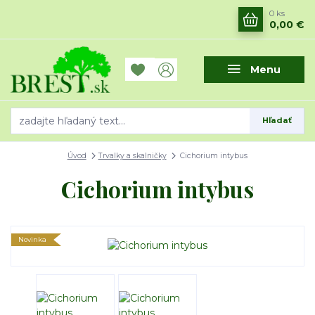
0
ks
0,00 €
Menu
Hľadať
Úvod
Trvalky a skalničky
Cichorium intybus
Cichorium intybus
Novinka