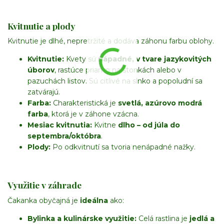
Kvitnutie a plody
Kvitnutie je dlhé, nepretržité a dodáva záhonu farbu oblohy.
Kvitnutie:
Kvety sú
nápadné, v tvare jazykovitých
úborov
, rastúce priamo na stonkách alebo v
pazuchách listov. Sú citlivé na slnko a popoludní sa
zatvárajú.
Farba:
Charakteristická je
svetlá, azúrovo modrá
farba
, ktorá je v záhone vzácna.
Mesiac kvitnutia:
Kvitne
dlho – od júla do
septembra/októbra
.
Plody:
Po odkvitnutí sa tvoria nenápadné nažky.
Využitie v záhrade
Čakanka obyčajná je
ideálna
ako:
Bylinka a kulinárske využitie:
Celá rastlina je
jedlá a