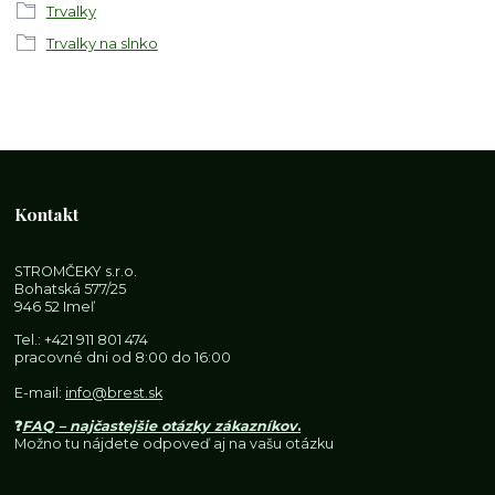
Trvalky
Trvalky na slnko
Kontakt
STROMČEKY s.r.o.
Bohatská 577/25
946 52 Imeľ
Tel.:
+421 911 801 474
pracovné dni od 8:00 do 16:00
E-mail:
info@brest.sk
❓
FAQ – najčastejšie otázky zákazníkov
.
Možno tu nájdete odpoveď aj na vašu otázku