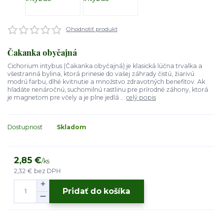
Ohodnotiť produkt
Čakanka obyčajná
Cichorium intybus (Čakanka obyčajná) je klasická lúčna trvalka a
všestranná bylina, ktorá prinesie do vašej záhrady čistú, žiarivú
modrú farbu, dlhé kvitnutie a množstvo zdravotných benefitov. Ak
hľadáte nenáročnú, suchomilnú rastlinu pre prírodné záhony, ktorá
je magnetom pre včely a je plne jedlá ...
celý popis
Dostupnosť
Skladom
2,85 €
/
ks
2,32 €
bez DPH
Pridať do košíka