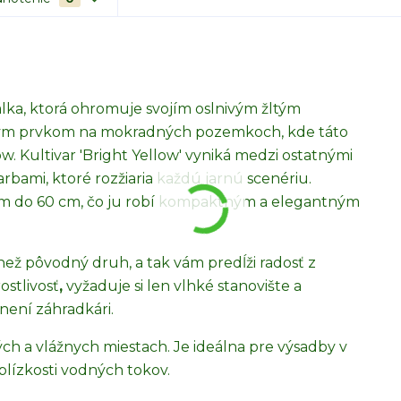
valka, ktorá ohromuje svojím oslnivým žltým
azným prvkom na mokradných pozemkoch, kde táto
w. Kultivar 'Bright Yellow' vyniká medzi ostatnými
farbami, ktoré rozžiaria každú jarnú scenériu.
 cm do 60 cm, čo ju robí kompaktným a elegantným
než pôvodný druh, a tak vám predĺži radosť z
ostlivosť
,
vyžaduje si len vlhké stanovište a
ení záhradkári.
kých a vlážnych miestach. Je ideálna pre výsadby v
blízkosti vodných tokov.