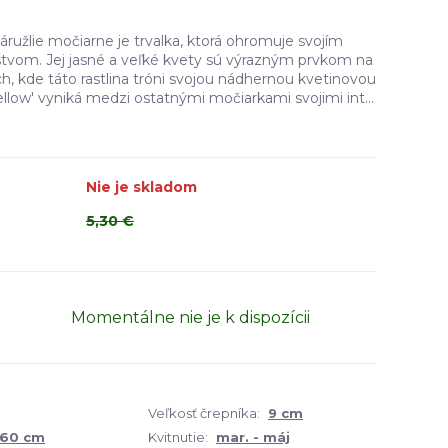
Záružlie močiarne je trvalka, ktorá ohromuje svojím
tvom. Jej jasné a veľké kvety sú výrazným prvkom na
kde táto rastlina tróni svojou nádhernou kvetinovou
ellow' vyniká medzi ostatnými močiarkami svojimi int...
Nie je skladom
5,30 €
Momentálne nie je k dispozícii
Veľkosť črepníka:
9 cm
 60 cm
Kvitnutie:
mar. - máj