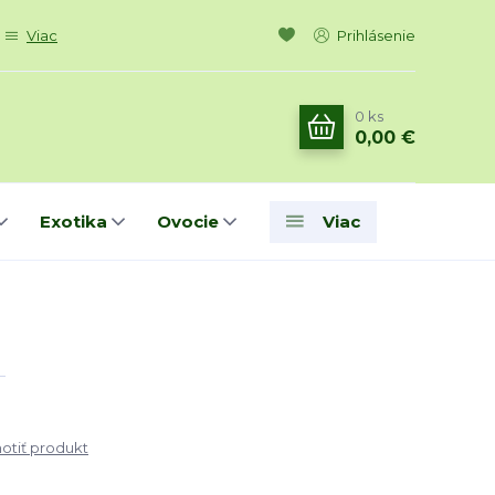
Viac
Prihlásenie
0
ks
0,00 €
Exotika
Ovocie
Viac
tiť produkt