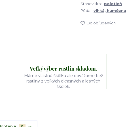
Stanovisko:
polotieň
Pôda:
vlhká, humózna
Do obľúbených
Veľký výber rastlín skladom.
Máme vlastnú škôlku ale dovážame tiež
rastliny z veľkých okrasných a lesných
škôlok.
notenie
0