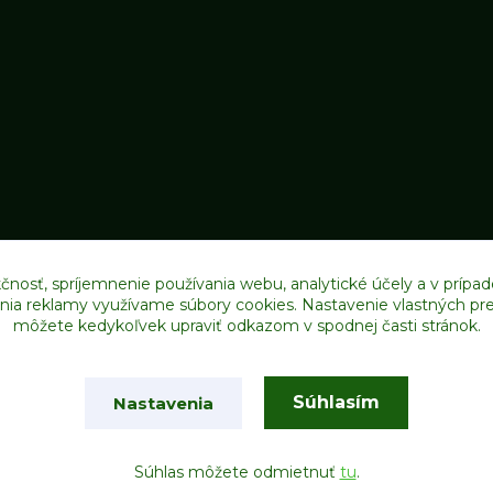
čnosť, spríjemnenie používania webu, analytické účely a v prípad
lenia reklamy využívame súbory cookies. Nastavenie vlastných pre
môžete kedykoľvek upraviť odkazom v spodnej časti stránok.
Upravit sběr cookies.
Súhlasím
Nastavenia
Vytvorené na
Eshop-rychlo.sk
Súhlas môžete odmietnuť
tu
.