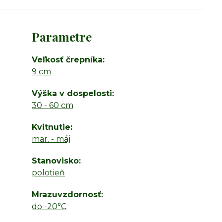
Parametre
Veľkosť črepníka
9 cm
Výška v dospelosti
30 - 60 cm
Kvitnutie
mar. - máj
Stanovisko
polotieň
Mrazuvzdornosť
do -20°C