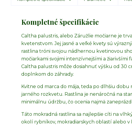
Kompletné špecifikácie
Caltha palustris, alebo Záružlie močiarne je tr
kvetenstvom. Jej jasné a veľké kvety sú výr
rastlina tróni svojou nádhernou kvetinovou sho
močiarkami svojimi intenzívnejšími a žiarivšími 
Caltha palustris môže dosiahnuť výšku od 30
doplnkom do záhrady.
Kvitne od marca do mája, teda po dlhšiu dobu 
jarného rozkvetu. Rastlina je nenáročná na star
minimálnu údržbu, čo ocenia najmä zaneprázdn
Táto mokradná rastlina sa najlepšie cíti na vlh
okolí rybníkov, mokradiarskych oblastí alebo v 