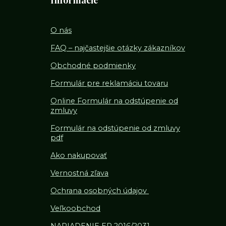
Informácie
O nás
FAQ – najčastejšie otázky zákazníkov
Obchodné podmienky
Formulár pre reklamáciu tovaru
Online Formulár na odstúpenie od
zmluvy
Formulár na odstúpenie od z
mluvy
pdf
Ako nakupovať
Vernostná zľava
Ochrana osobných údajov
Veľkoobchod