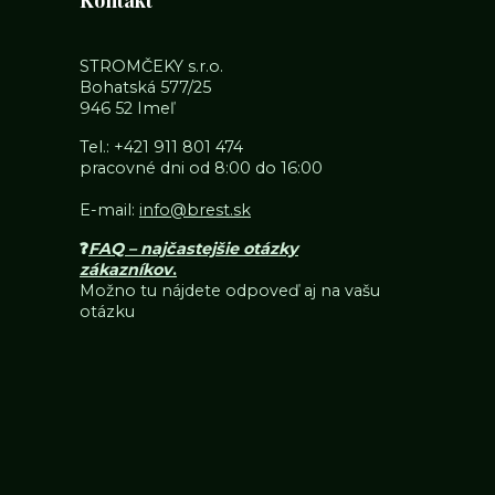
Kontakt
STROMČEKY s.r.o.
Bohatská 577/25
946 52 Imeľ
Tel.:
+421 911 801 474
pracovné dni od 8:00 do 16:00
E-mail:
info@brest.sk
❓
FAQ – najčastejšie otázky
zákazníkov
.
Možno tu nájdete odpoveď aj na vašu
otázku