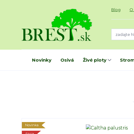
Blog
O
Novinky
Osivá
Živé ploty
Strom
Novinka
Akcia