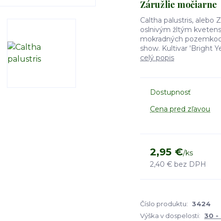
Záružlie močiarne
Caltha palustris, alebo 
oslnivým žltým kvetens
mokradných pozemkoch, 
show. Kultivar 'Bright Y
celý popis
Dostupnosť
Cena pred zľavou
2,95 €
/
ks
2,40 €
bez DPH
Číslo produktu:
3424
Výška v dospelosti:
30 -