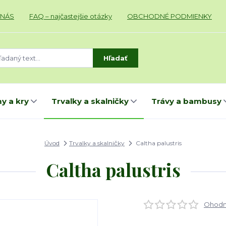
 NÁS
FAQ – najčastejšie otázky
OBCHODNÉ PODMIENKY
Hľadať
y a kry
Trvalky a skalničky
Trávy a bambusy
Úvod
Trvalky a skalničky
Caltha palustris
Caltha palustris
Ohodno