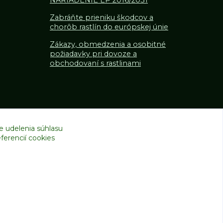
NARIADENIE EP 2016/2031
Zabráňte prieniku škodcov a
chorôb rastlín do európskej únie
Zákazy, obmedzenia a osobitné
požiadavky pri dovoze a
obchodovaní s rastlinami
e udelenia súhlasu
ferencií cookies