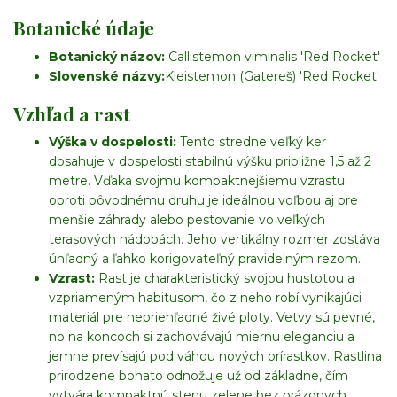
Botanické údaje
Botanický názov:
Callistemon viminalis 'Red Rocket'
Slovenské názvy:
Kleistemon (Gatereš) 'Red Rocket'
Vzhľad a rast
Výška v dospelosti:
Tento stredne veľký ker
dosahuje v dospelosti stabilnú výšku približne 1,5 až 2
metre. Vďaka svojmu kompaktnejšiemu vzrastu
oproti pôvodnému druhu je ideálnou voľbou aj pre
menšie záhrady alebo pestovanie vo veľkých
terasových nádobách. Jeho vertikálny rozmer zostáva
úhľadný a ľahko korigovateľný pravidelným rezom.
Vzrast:
Rast je charakteristický svojou hustotou a
vzpriameným habitusom, čo z neho robí vynikajúci
materiál pre nepriehľadné živé ploty. Vetvy sú pevné,
no na koncoch si zachovávajú miernu eleganciu a
jemne prevísajú pod váhou nových prírastkov. Rastlina
prirodzene bohato odnožuje už od základne, čím
vytvára kompaktnú stenu zelene bez prázdnych