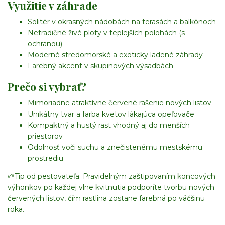
Využitie v záhrade
Solitér v okrasných nádobách na terasách a balkónoch
Netradičné živé ploty v teplejších polohách (s
ochranou)
Moderné stredomorské a exoticky ladené záhrady
Farebný akcent v skupinových výsadbách
Prečo si vybrať?
Mimoriadne atraktívne červené rašenie nových listov
Unikátny tvar a farba kvetov lákajúca opeľovače
Kompaktný a hustý rast vhodný aj do menších
priestorov
Odolnosť voči suchu a znečistenému mestskému
prostrediu
🌱
Tip od pestovateľa:
Pravidelným zaštipovaním koncových
výhonkov po každej vlne kvitnutia podporíte tvorbu nových
červených listov, čím rastlina zostane farebná po väčšinu
roka.