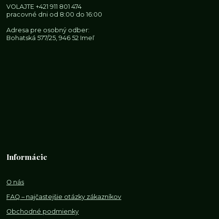
VOLAJTE
+421 911 801 474
pracovné dni od 8:00 do 16:00
Adresa pre osobný odber:
Bohatská 577/25, 946 52 Imeľ
Informácie
O nás
FAQ – najčastejšie otázky zákazníkov
Obchodné podmienky