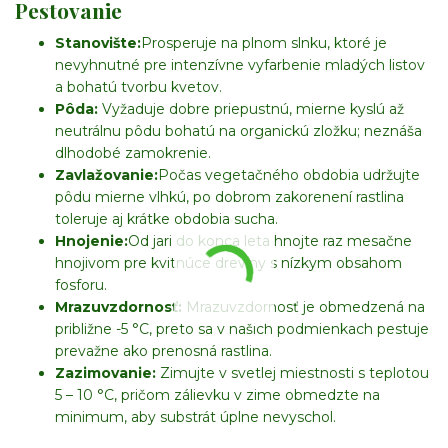
Pestovanie
Stanovište:
Prosperuje na plnom slnku, ktoré je
nevyhnutné pre intenzívne vyfarbenie mladých listov
a bohatú tvorbu kvetov.
Pôda:
Vyžaduje dobre priepustnú, mierne kyslú až
neutrálnu pôdu bohatú na organickú zložku; neznáša
dlhodobé zamokrenie.
Zavlažovanie:
Počas vegetačného obdobia udržujte
pôdu mierne vlhkú, po dobrom zakorenení rastlina
toleruje aj krátke obdobia sucha.
Hnojenie:
Od jari do konca leta hnojte raz mesačne
hnojivom pre kvitnúce dreviny s nízkym obsahom
fosforu.
Mrazuvzdornosť:
Mrazuvzdornosť je obmedzená na
približne -5 °C, preto sa v našich podmienkach pestuje
prevažne ako prenosná rastlina.
Zazimovanie:
Zimujte v svetlej miestnosti s teplotou
5 – 10 °C, pričom zálievku v zime obmedzte na
minimum, aby substrát úplne nevyschol.