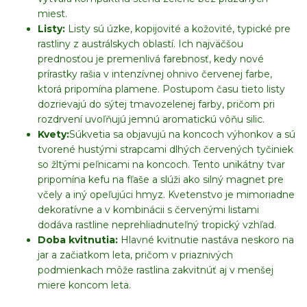
miest.
Listy:
Listy sú úzke, kopijovité a kožovité, typické pre
rastliny z austrálskych oblastí. Ich najväčšou
prednosťou je premenlivá farebnosť, kedy nové
prírastky rašia v intenzívnej ohnivo červenej farbe,
ktorá pripomína plamene. Postupom času tieto listy
dozrievajú do sýtej tmavozelenej farby, pričom pri
rozdrvení uvoľňujú jemnú aromatickú vôňu silic.
Kvety:
Súkvetia sa objavujú na koncoch výhonkov a sú
tvorené hustými strapcami dlhých červených tyčiniek
so žltými peľnicami na koncoch. Tento unikátny tvar
pripomína kefu na fľaše a slúži ako silný magnet pre
včely a iný opeľujúci hmyz. Kvetenstvo je mimoriadne
dekoratívne a v kombinácii s červenými listami
dodáva rastline neprehliadnuteľný tropický vzhľad.
Doba kvitnutia:
Hlavné kvitnutie nastáva neskoro na
jar a začiatkom leta, pričom v priaznivých
podmienkach môže rastlina zakvitnúť aj v menšej
miere koncom leta.