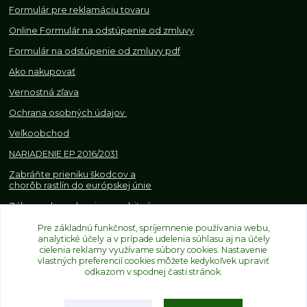
Formulár pre reklamáciu tovaru
Online Formulár na odstúpenie od zmluvy
Formulár na odstúpenie od z
mluvy pdf
Ako nakupovať
Vernostná zľava
Ochrana osobných údajov
Veľkoobchod
NARIADENIE EP 2016/2031
Zabráňte prieniku škodcov a
chorôb rastlín do európskej únie
Zákazy, obmedzenia a osobitné
požiadavky pri dovoze a
Pre základnú funkčnosť, spríjemnenie používania webu,
obchodovaní s rastlinami
analytické účely a v prípade udelenia súhlasu aj na účely
cielenia reklamy využívame súbory cookies. Nastavenie
vlastných preferencií cookies môžete kedykoľvek upraviť
odkazom v spodnej časti stránok.