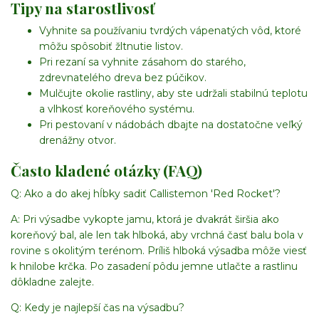
Tipy na starostlivosť
Vyhnite sa používaniu tvrdých vápenatých vôd, ktoré
môžu spôsobiť žltnutie listov.
Pri rezaní sa vyhnite zásahom do starého,
zdrevnatelého dreva bez púčikov.
Mulčujte okolie rastliny, aby ste udržali stabilnú teplotu
a vlhkosť koreňového systému.
Pri pestovaní v nádobách dbajte na dostatočne veľký
drenážny otvor.
Často kladené otázky (FAQ)
Q: Ako a do akej hĺbky sadiť Callistemon 'Red Rocket'?
A: Pri výsadbe vykopte jamu, ktorá je dvakrát širšia ako
koreňový bal, ale len tak hlboká, aby vrchná časť balu bola v
rovine s okolitým terénom. Príliš hlboká výsadba môže viesť
k hnilobe krčka. Po zasadení pôdu jemne utlačte a rastlinu
dôkladne zalejte.
Q: Kedy je najlepší čas na výsadbu?