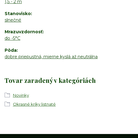
1,5 - 2 m
Stanovisko
slnečné
Mrazuvzdornosť
do -5°C
Pôda
dobre priepustná, mierne kyslá až neutrálna
Tovar zaradený v kategóriách
Novinky
Okrasné kríky listnaté