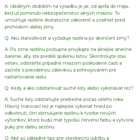
A: Ideálnym obdobím na výsadbu je jar, od apríla do mája,
keď už pominulo nebezpečenstvo silných mrazov. To
umožňuje rastline dostatočne zakoreniť a zosilnieť pred
príchodom ďalšej zimy.
Q: Akú starostlivosť si vyžaduje rastlina po skončení zimy?
A: Po zime rastlinu postupne privykajte na silnejšie slnečné
žiarenie, aby ste predišli spáleniu listov. Skontrolujte stav
vetiev, odstráňte prípadné mrazom poškodené časti a
začnite s pravidelnou zálievkou a prihnojovaním pre
naštartovanie rastu.
Q: Kedy a ako odstraňovať suché listy alebo vykonávať rez?
A: Suché listy odstraňujte priebežne počas celého roka.
Hlavný tvarovací rez je najlepšie vykonať hneď po
odkvitnutí, čím stimulujete rastlinu k tvorbe nových
výhonkov, ktoré budú mať typickú červenú farbu a vytvoria
puky pre ďalšiu sezónu.
Q: Aké sú základné tipy pre všeobecnú údržbu a