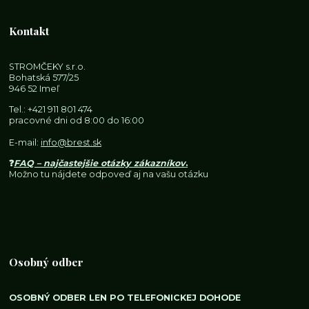
Kontakt
STROMČEKY s.r.o.
Bohatská 577/25
946 52 Imeľ
Tel.:
+421 911 801 474
pracovné dni od 8:00 do 16:00
E-mail:
info@brest.sk
❓
FAQ – najčastejšie otázky zákazníkov
.
Možno tu nájdete odpoveď aj na vašu otázku
Osobný odber
OSOBNÝ ODBER LEN PO TELEFONICKEJ DOHODE