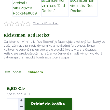
Ohodnotiť produkt
Kleistemon 'Red Rocket'
Callistemon viminalis 'Red Rocket' je fascinujúci exotický ker, ktorý do
vašej záhrady prinesie dynamiku a nevšednú farebnosť. Tento
kultivar je cenený nielen pre svoje typické kvety v tvare čistiacich
kefiek, ale predovšetkým pre žiarivo červené mladé výhonky, ktoré
vytvárajú dramatický kontrast s ...
celý popis
Dostupnosť
Skladom
6,80 €
/
ks
5,53 €
bez DPH
Pridať do košíka