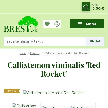
0
ks
0,00 €
Menu
Hľadať
Úvod
Novinky
Callistemon viminalis 'Red Rocket'
Callistemon viminalis 'Red
Rocket'
Novinka