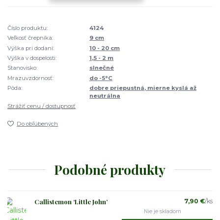
Číslo produktu:
4124
Veľkosť črepníka:
9 cm
Výška pri dodaní:
10 - 20 cm
Výška v dospelosti:
1,5 - 2 m
Stanovisko:
slnečné
Mrazuvzdornosť:
do -5°C
Pôda:
dobre priepustná, mierne kyslá až
neutrálna
Strážiť cenu / dostupnosť
Do obľúbených
Podobné produkty
Callistemon ‘Little John’
7,90 €
/
ks
Nie je skladom